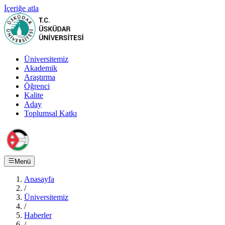
İçeriğe atla
Üniversitemiz
Akademik
Araştırma
Öğrenci
Kalite
Aday
Toplumsal Katkı
Menü
Anasayfa
/
Üniversitemiz
/
Haberler
/