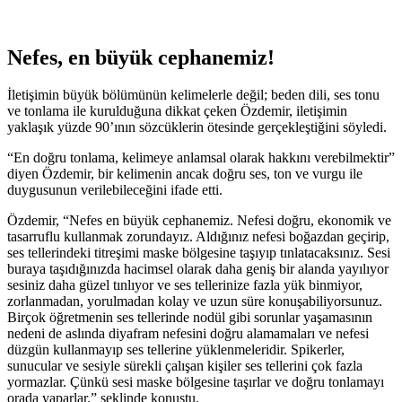
Nefes, en büyük cephanemiz!
İletişimin büyük bölümünün kelimelerle değil; beden dili, ses tonu
ve tonlama ile kurulduğuna dikkat çeken Özdemir, iletişimin
yaklaşık yüzde 90’ının sözcüklerin ötesinde gerçekleştiğini söyledi.
“En doğru tonlama, kelimeye anlamsal olarak hakkını verebilmektir”
diyen Özdemir, bir kelimenin ancak doğru ses, ton ve vurgu ile
duygusunun verilebileceğini ifade etti.
Özdemir, “Nefes en büyük cephanemiz. Nefesi doğru, ekonomik ve
tasarruflu kullanmak zorundayız. Aldığınız nefesi boğazdan geçirip,
ses tellerindeki titreşimi maske bölgesine taşıyıp tınlatacaksınız. Sesi
buraya taşıdığınızda hacimsel olarak daha geniş bir alanda yayılıyor
sesiniz daha güzel tınlıyor ve ses tellerinize fazla yük binmiyor,
zorlanmadan, yorulmadan kolay ve uzun süre konuşabiliyorsunuz.
Birçok öğretmenin ses tellerinde nodül gibi sorunlar yaşamasının
nedeni de aslında diyafram nefesini doğru alamamaları ve nefesi
düzgün kullanmayıp ses tellerine yüklenmeleridir. Spikerler,
sunucular ve sesiyle sürekli çalışan kişiler ses tellerini çok fazla
yormazlar. Çünkü sesi maske bölgesine taşırlar ve doğru tonlamayı
orada yaparlar.” şeklinde konuştu.