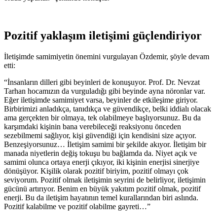
Pozitif yaklaşım iletişimi güçlendiriyor
İletişimde samimiyetin önemini vurgulayan Özdemir, şöyle devam
etti:
“İnsanların dilleri gibi beyinleri de konuşuyor. Prof. Dr. Nevzat
Tarhan hocamızın da vurguladığı gibi beyinde ayna nöronlar var.
Eğer iletişimde samimiyet varsa, beyinler de etkileşime giriyor.
Birbirimizi anladıkça, tanıdıkça ve güvendikçe, belki iddialı olacak
ama gerçekten bir olmaya, tek olabilmeye başlıyorsunuz. Bu da
karşımdaki kişinin bana verebileceği reaksiyonu önceden
sezebilmemi sağlıyor, kişi güvendiği için kendisini size açıyor.
Benzeşiyorsunuz… İletişim samimi bir şekilde akıyor. İletişim bir
manada niyetlerin değiş tokuşu bu bağlamda da. Niyet açık ve
samimi olunca ortaya enerji çıkıyor, iki kişinin enerjisi sinerjiye
dönüşüyor. Kişilik olarak pozitif biriyim, pozitif olmayı çok
seviyorum. Pozitif olmak iletişimin seyrini de belirliyor, iletişimin
gücünü artırıyor. Benim en büyük yakıtım pozitif olmak, pozitif
enerji. Bu da iletişim hayatının temel kurallarından biri aslında.
Pozitif kalabilme ve pozitif olabilme gayreti…”