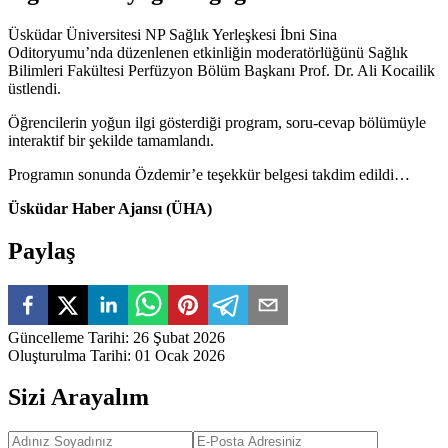
Üsküdar Üniversitesi NP Sağlık Yerleşkesi İbni Sina
Oditoryumu’nda düzenlenen etkinliğin moderatörlüğünü Sağlık
Bilimleri Fakültesi Perfüzyon Bölüm Başkanı Prof. Dr. Ali Kocailik
üstlendi.
Öğrencilerin yoğun ilgi gösterdiği program, soru-cevap bölümüyle
interaktif bir şekilde tamamlandı.
Programın sonunda Özdemir’e teşekkür belgesi takdim edildi…
Üsküdar Haber Ajansı (ÜHA)
Paylaş
Güncelleme Tarihi
:
26 Şubat 2026
Oluşturulma Tarihi
:
01 Ocak 2026
Sizi Arayalım