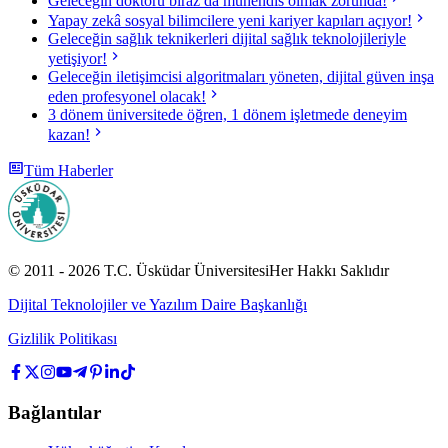
Geleceğin doktoru biraz da mühendis olmak zorunda!
Yapay zekâ sosyal bilimcilere yeni kariyer kapıları açıyor!
Geleceğin sağlık teknikerleri dijital sağlık teknolojileriyle
yetişiyor!
Geleceğin iletişimcisi algoritmaları yöneten, dijital güven inşa
eden profesyonel olacak!
3 dönem üniversitede öğren, 1 dönem işletmede deneyim
kazan!
Tüm Haberler
© 2011 -
2026
T.C.
Üsküdar Üniversitesi
Her Hakkı Saklıdır
Dijital Teknolojiler ve Yazılım Daire Başkanlığı
Gizlilik Politikası
Bağlantılar