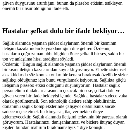
güven duygusunu artırdığını, bunun da plasebo etkisini tetikleyen
önemli bir unsur olduğunu ifade etti.
Hastalar şefkat dolu bir ifade bekliyor…
Sağlık alanında yaşanan şiddet olaylarının önemli bir kısmının
iletişim kazalarından kaynaklandığını dile getiren Özdemir,
hastaların çoğu zaman tıbbi bilgiden önce şefkatli bir ses, sakin bir
ton ve anlaşılma hissi aradığını söyledi.
Özdemir, “Bugün sağlık alanında yaşanan şiddet olaylarının önemli
bir kısmı iletişim kazalarından kaynaklı yaşanıyor. Elbette sistemsel
aksaklıklar da söz konusu onları bir kenara bırakırsak özellikle sizler
sağlıkçı olduğunuz için bunu vurgulamak istiyorum. Sağlıkta güçlü
iletişimin plasebo etkisi olduğunu düşünüyorum. Hastalar sağlık
personelinin dudakları arasından çıkacak bir sese, şefkat dolu ve
güven veren bir ifade bekleyişi içinde. Sağlıkta hastalar sadece vaka
olarak görülmemeli. Son teknolojik aletlere sahip olabilirsiniz,
donanımlı sağlık komplekslerinde çalışıyor olabilirsiniz ancak
sadece reçete etmek bir kimyasal, ilaç vermekten öteye
gidemeyecektir. Sağlık alanında iletişimi tedavinin bir parçası olarak
görüyorum. Hastalarımızı, danışanlarımızı ve bizlere ihtiyaç duyan
kişileri bundan mahrum bırakmamalıyız.” diye konuştu.