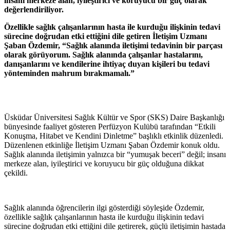
insanı merkeze alan, iyileştirici ve koruyucu bir güç olarak
değerlendiriliyor.
Özellikle sağlık çalışanlarının hasta ile kurduğu ilişkinin tedavi
sürecine doğrudan etki ettiğini dile getiren İletişim Uzmanı
Şaban Özdemir, “Sağlık alanında iletişimi tedavinin bir parçası
olarak görüyorum. Sağlık alanında çalışanlar hastalarını,
danışanlarını ve kendilerine ihtiyaç duyan kişileri bu tedavi
yönteminden mahrum bırakmamalı.”
Üsküdar Üniversitesi Sağlık Kültür ve Spor (SKS) Daire Başkanlığı
bünyesinde faaliyet gösteren Perfüzyon Kulübü tarafından “Etkili
Konuşma, Hitabet ve Kendini Dinletme” başlıklı etkinlik düzenledi.
Düzenlenen etkinliğe İletişim Uzmanı Şaban Özdemir konuk oldu.
Sağlık alanında iletişimin yalnızca bir “yumuşak beceri” değil; insanı
merkeze alan, iyileştirici ve koruyucu bir güç olduğuna dikkat
çekildi.
Sağlık alanında öğrencilerin ilgi gösterdiği söyleşide Özdemir,
özellikle sağlık çalışanlarının hasta ile kurduğu ilişkinin tedavi
sürecine doğrudan etki ettiğini dile getirerek, güçlü iletişimin hastada