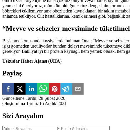
ömrü uzasın diye içinde daha çok tuz oluyor veya monosodyum glutama
yenmesini öneriyoruz, mümkün olduğunca tuz dengesinin korunmasını ön
böbrekleri etkilemiyor ama obeziteden kaynaklanan bir takım metabolik s
anlamda tetikliyor. Cilt hastalıklarına, kemik erimesi gibi, bağışıklık z
“
Meyve ve sebzeler mevsiminde tüketilmel
Beslenme konusunda tavsiyelerde bulunan Onat; “Meyve ve sebzeler ola
ışığı görmeden üretiliyorlar bundan dolayı mevsiminde tüketmeye dikk
gerekiyor. Bakliyat iyi bir protein kaynağı, hem yemek olarak, hem garn
Üsküdar Haber Ajansı (ÜHA)
Paylaş
Güncelleme Tarihi
:
28 Şubat 2026
Oluşturulma Tarihi
:
16 Aralık 2021
Sizi Arayalım