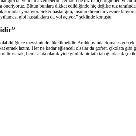
t gibi tat verici malzemelerin içerikleri de tuz da içerdiğinden vücu
eriyoruz. Bütün bunlara dikkat edildiğinde hiç değilse tuz tarafından 
orunlar yaratıyor. Şeker hastalığını, insülin direncini vesaire biliyoru
ayıflaması gibi hastalıklara da yol açıyor.”
şeklinde konuştu.
idir”
bildiğince mevsiminde tüketilmelidir. Aralık ayında domates gerçek dom
at etmek lazım. Her ne kadar eğlenceli olsalar da gofret, çikolata gibi
itür olarak, hem salata olarak yine günlük bir tatlı tabağı olacak şekild