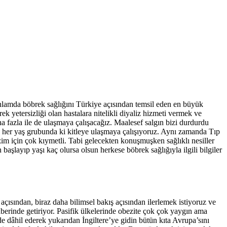
nlamda böbrek sağlığını Türkiye açısından temsil eden en büyük
 yetersizliği olan hastalara nitelikli diyaliz hizmeti vermek ve
 fazla ile de ulaşmaya çalışacağız. Maalesef salgın bizi durdurdu
 her yaş grubunda ki kitleye ulaşmaya çalışıyoruz. Aynı zamanda Tıp
im için çok kıymetli. Tabi gelecekten konuşmuşken sağlıklı nesiller
başlayıp yaşı kaç olursa olsun herkese böbrek sağlığıyla ilgili bilgiler
ısından, biraz daha bilimsel bakış açısından ilerlemek istiyoruz ve
aberinde getiriyor. Pasifik ülkelerinde obezite çok çok yaygın ama
de dâhil ederek yukarıdan İngiltere’ye gidin bütün kıta Avrupa’sını