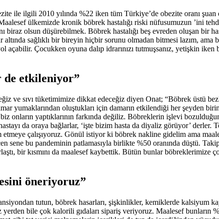
ite ile ilgili 2010 yılında %22 iken tüm Türkiye’de obezite oranı şu
. Maalesef ülkemizde kronik böbrek hastalığı riski nüfusumuzun ’ini tehdi
ı biraz olsun düşürebilmek. Böbrek hastalığı beş evreden oluşan bir hast
 altında sağlıklı bir bireyin hiçbir sorunu olmadan bitmesi lazım, ama 
l açabilir. Çocukken oyuna dalıp idrarınızı tutmuşsanız, yetişkin iken bi
 de etkileniyor”
eceğiz ve sıvı tüketimimize dikkat edeceğiz diyen Onat; “Böbrek üstü be
mar yumaklarından oluştukları için damarın etkilendiği her şeyden birin
iz onların yaptıklarının farkında değiliz. Böbreklerin işlevi bozulduğun
hastayı da oraya bağlarlar, ‘işte bizim hasta da diyaliz görüyor’ derler
vam etmeye çalışıyoruz. Gönül istiyor ki böbrek nakline gidelim ama maa
en sene bu pandeminin patlamasıyla birlikte %50 oranında düştü. Takipt
rlaştı, bir kısmını da maalesef kaybettik. Bütün bunlar böbreklerimize 
sini öneriyoruz”
tansiyondan tutun, böbrek hasarları, şişkinlikler, kemiklerde kalsiyum k
erden bile çok kalorili gıdaları sipariş veriyoruz. Maalesef bunların %