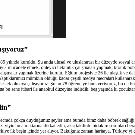
ışıyoruz”
5 yılında kuruldu. Şu anda ulusal ve uluslararası bir düzeyde sosyal a
ıyla mücadele etmek, önleyici hekimlik çalışmaları yapmak, kronik böbrek
ışmalar yapmak üzerine kurulu. Eğitim projesiyle 26 ile ulaştık ve daha
 Yaptıklarımızı mümkün olduğu kadar çeşitli medya mecraları kullanarak
estek olmaya çalışıyoruz. Şu an 78 öğrenciye burs veriyoruz, bu da biz
a bu sene itibari ile anaokul düzeyine indirdik, beş yaşında ki çocuktan 
din”
mecrada çokça duyduğunuz şeyler ama burada biraz daha böbrek sağlığı aç
i yiyin ama miktarına dikkat edin, aksi takdirde birtakım sorunları ber
kiye ilk beşin içinde yer alıyor. Baktığınız zaman haritaya, Türkiye’yi 