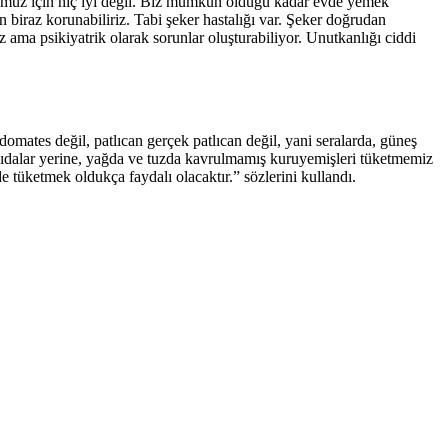
dumuz için hiç iyi değil. Biz mümkün olduğu kadar evde yemek
biraz korunabiliriz. Tabi şeker hastalığı var. Şeker doğrudan
z ama psikiyatrik olarak sorunlar oluşturabiliyor. Unutkanlığı ciddi
ates değil, patlıcan gerçek patlıcan değil, yani seralarda, güneş
 gıdalar yerine, yağda ve tuzda kavrulmamış kuruyemişleri tüketmemiz
e tüketmek oldukça faydalı olacaktır.” sözlerini kullandı.