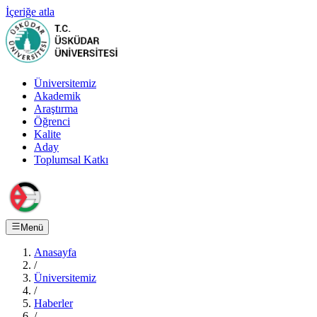
İçeriğe atla
Üniversitemiz
Akademik
Araştırma
Öğrenci
Kalite
Aday
Toplumsal Katkı
Menü
Anasayfa
/
Üniversitemiz
/
Haberler
/