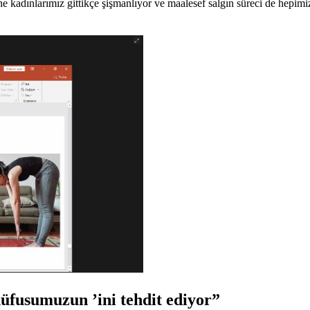
sine kadınlarımız gittikçe şişmanlıyor ve maalesef salgın süreci de hepi
nüfusumuzun ’ini tehdit ediyor”