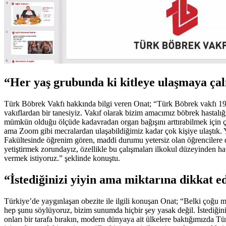
“
Her yaş grubunda ki kitleye ulaşmaya çal
Türk Böbrek Vakfı hakkında bilgi veren Onat; “Türk Böbrek vakfı 198
vakıflardan bir tanesiyiz. Vakıf olarak bizim amacımız böbrek hastalığ
mümkün olduğu ölçüde kadavradan organ bağışını arttırabilmek için çal
ama Zoom gibi mecralardan ulaşabildiğimiz kadar çok kişiye ulaştık.
Fakültesinde öğrenim gören, maddi durumu yetersiz olan öğrencilere d
yetiştirmek zorundayız, özellikle bu çalışmaları ilkokul düzeyinden hatt
vermek istiyoruz.” şeklinde konuştu.
“
İstediğinizi yiyin ama miktarına dikkat e
Türkiye’de yaygınlaşan obezite ile ilgili konuşan Onat; “Belki çoğu 
hep şunu söylüyoruz, bizim sunumda hiçbir şey yasak değil. İstediğiniz
onları bir tarafa bırakın, modern dünyaya ait ülkelere baktığımızda Tür