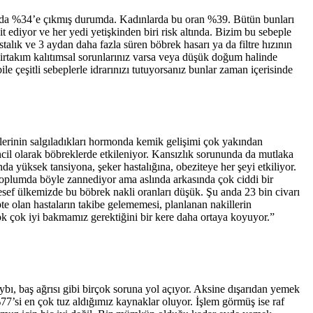
an da %34’e çıkmış durumda. Kadınlarda bu oran %39. Bütün bunları
t ediyor ve her yedi yetişkinden biri risk altında. Bizim bu sebeple
alık ve 3 aydan daha fazla süren böbrek hasarı ya da filtre hızının
birtakım kalıtımsal sorunlarınız varsa veya düşük doğum halinde
le çeşitli sebeplerle idrarınızı tutuyorsanız bunlar zaman içerisinde
zlerinin salgıladıkları hormonda kemik gelişimi çok yakından
cil olarak böbreklerde etkileniyor. Kansızlık sorununda da mutlaka
da yüksek tansiyona, şeker hastalığına, obeziteye her şeyi etkiliyor.
. Toplumda böyle zannediyor ama aslında arkasında çok ciddi bir
lesef ülkemizde bu böbrek nakli oranları düşük. Şu anda 23 bin civarı
e olan hastaların takibe gelememesi, planlanan nakillerin
çok çok iyi bakmamız gerektiğini bir kere daha ortaya koyuyor.”
aybı, baş ağrısı gibi birçok soruna yol açıyor. Aksine dışarıdan yemek
77’si en çok tuz aldığımız kaynaklar oluyor. İşlem görmüş ise raf