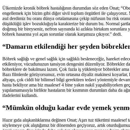
Ülkemizde kronik böbrek hastalığının durumdan söz eden Onat; “Obez
engellemek için bizim gibi diğer sivil toplum örgütleri ile çalışıyoruz
asıl derdimiz bu oranı dünya ortalamasına çekip nüfusun bu risk oranın
düşüklüğü işlev bozukluğuyla karakterize bir durum bu. Normal şartlar
doğmuş bir bireyseniz, nefron sayısında ki azlıkta birtakım sorunlara yo
böbrek hasarına yol açan sorunlar olarak karşımıza çıkıyor.” dedi.
“Damarın etkilendiği her şeyden böbrekler
Böbrek sağlığı ve genel sağlık için sağlıklı besleneceğiz, hareket ed
etkileniyor, vücudunuzun tansiyon dengesini düzenliyor. Böbrekler da
böbreklere de bakılması lazım. Çok fazla iş yükleniyor böbrekler ama b
Bazı filmlerde görüyorsunuz, evin ortasına diyaliz makinesi koyarlar, 
altyapı, çok ciddi bir bilimsel bilgi gerektiren tedavi yöntemiyle de
hasta bekliyor ama biz maalesef 4 bine yakın nakil yapabiliyorken geç
yapılamamasıyla birlikte hastaların bir kısmının durumları daha da ağı
ifadelerini kullandı.
“
Mümkün olduğu kadar evde yemek yenme
Hazır gıda alışkanlıklarına değinen Onat; Aşırı tuz tüketimi maalesef 
söylemeye çok alıştığımız bir dönemden geçiyoruz, artık oturduğumuz y