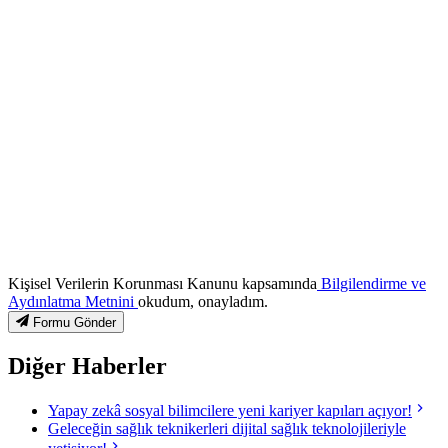
Kişisel Verilerin Korunması Kanunu kapsamında
Bilgilendirme ve
Aydınlatma Metnini
okudum, onayladım.
Formu Gönder
Diğer Haberler
Yapay zekâ sosyal bilimcilere yeni kariyer kapıları açıyor!
Geleceğin sağlık teknikerleri dijital sağlık teknolojileriyle