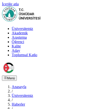
İçeriğe atla
Üniversitemiz
Akademik
Araştırma
Öğrenci
Kalite
Aday
Toplumsal Katkı
Menü
Anasayfa
/
Üniversitemiz
/
Haberler
/