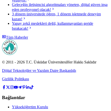
yetişiyor!
Geleceğin iletişimcisi algoritmaları yöneten, dijital güven inşa
eden profesyonel olacak!
3 dönem üniversitede öğren, 1 dönem işletmede deneyim
kazan!
Yapay zekâ meslekleri değil, kullanmayanları geride
bırakacak!
Tüm Haberler
© 2011 -
2026
T.C.
Üsküdar Üniversitesi
Her Hakkı Saklıdır
Dijital Teknolojiler ve Yazılım Daire Başkanlığı
Gizlilik Politikası
Bağlantılar
Yükseköğretim Kurulu