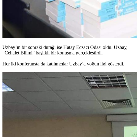
Uzbay’ın bir sonraki durağı ise Hatay Eczacı Odası oldu. Uzbay,
“Cehalet Bilimi” başlıklı bir konuşma gerçekleştirdi.
Her iki konferansta da katılımcılar Uzbay’a yoğun ilgi gösterdi.