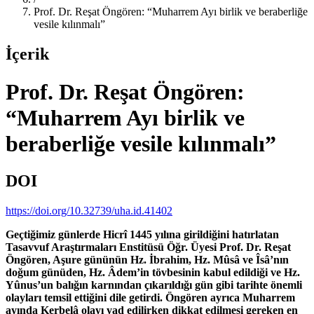
Prof. Dr. Reşat Öngören: “Muharrem Ayı birlik ve beraberliğe
vesile kılınmalı”
İçerik
Prof. Dr. Reşat Öngören:
“Muharrem Ayı birlik ve
beraberliğe vesile kılınmalı”
DOI
https://doi.org/10.32739/uha.id.41402
Geçtiğimiz günlerde Hicrî 1445 yılına girildiğini hatırlatan
Tasavvuf Araştırmaları Enstitüsü Öğr. Üyesi Prof. Dr. Reşat
Öngören, Aşure gününün Hz. İbrahim, Hz. Mûsâ ve Îsâ’nın
doğum günüden, Hz. Âdem’in tövbesinin kabul edildiği ve Hz.
Yûnus’un balığın karnından çıkarıldığı gün gibi tarihte önemli
olayları temsil ettiğini dile getirdi. Öngören ayrıca Muharrem
ayında Kerbelâ olayı yad edilirken dikkat edilmesi gereken en