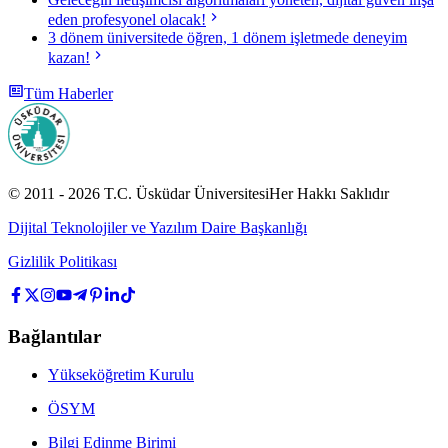
eden profesyonel olacak!
3 dönem üniversitede öğren, 1 dönem işletmede deneyim
kazan!
Tüm Haberler
© 2011 -
2026
T.C.
Üsküdar Üniversitesi
Her Hakkı Saklıdır
Dijital Teknolojiler ve Yazılım Daire Başkanlığı
Gizlilik Politikası
Bağlantılar
Yükseköğretim Kurulu
ÖSYM
Bilgi Edinme Birimi