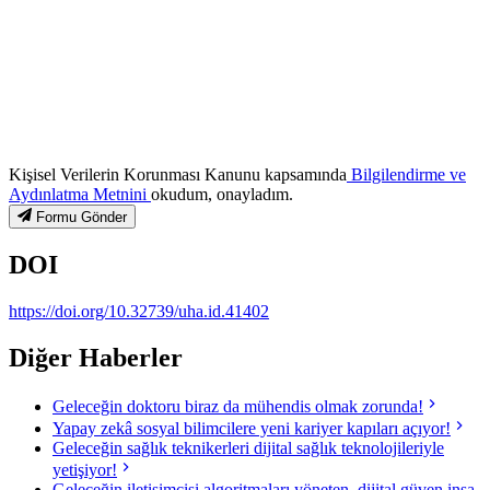
Kişisel Verilerin Korunması Kanunu kapsamında
Bilgilendirme ve
Aydınlatma Metnini
okudum, onayladım.
Formu Gönder
DOI
https://doi.org/10.32739/uha.id.41402
Diğer Haberler
Geleceğin doktoru biraz da mühendis olmak zorunda!
Yapay zekâ sosyal bilimcilere yeni kariyer kapıları açıyor!
Geleceğin sağlık teknikerleri dijital sağlık teknolojileriyle
yetişiyor!
Geleceğin iletişimcisi algoritmaları yöneten, dijital güven inşa