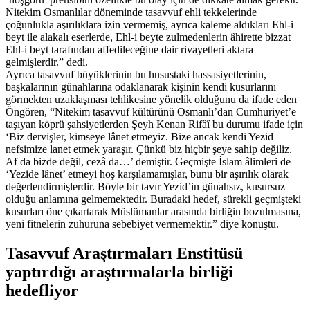
Nitekim Osmanlılar döneminde tasavvuf ehli tekkelerinde
çoğunlukla aşırılıklara izin vermemiş, ayrıca kaleme aldıkları Ehl-i
beyt ile alakalı eserlerde, Ehl-i beyte zulmedenlerin âhirette bizzat
Ehl-i beyt tarafından affedileceğine dair rivayetleri aktara
gelmişlerdir.” dedi.
Ayrıca tasavvuf büyüklerinin bu husustaki hassasiyetlerinin,
başkalarının günahlarına odaklanarak kişinin kendi kusurlarını
görmekten uzaklaşması tehlikesine yönelik olduğunu da ifade eden
Öngören, “Nitekim tasavvuf kültürünü Osmanlı’dan Cumhuriyet’e
taşıyan köprü şahsiyetlerden Şeyh Kenan Rifâî bu durumu ifade için
‘Biz dervişler, kimseye lânet etmeyiz. Bize ancak kendi Yezid
nefsimize lanet etmek yaraşır. Çünkü biz hiçbir şeye sahip değiliz.
Af da bizde değil, cezâ da…’ demiştir. Geçmişte İslam âlimleri de
‘Yezide lânet’ etmeyi hoş karşılamamışlar, bunu bir aşırılık olarak
değerlendirmişlerdir. Böyle bir tavır Yezid’in günahsız, kusursuz
olduğu anlamına gelmemektedir. Buradaki hedef, sürekli geçmişteki
kusurları öne çıkartarak Müslümanlar arasında birliğin bozulmasına,
yeni fitnelerin zuhuruna sebebiyet vermemektir.” diye konuştu.
Tasavvuf Araştırmaları Enstitüsü
yaptırdığı araştırmalarla birliği
hedefliyor