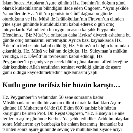
İslam öncesi Arapların Aşure gününü Hz. İbrahim’in doğum günü
olarak kutladıklarının bilindiğini ifade eden Öngören, “Aynı şekilde
Yahudîler de Hz. Nûh’un gemisinin Cûdî dağına bu günde
oturduğunu ve Hz. Mûsâ ile İsrâiloğulları’nın Firavun’un elinden
yine aşure gününde kurtulduklarını kabul ederek o gün oruç
tutuyorlardı. Yahudilerin bu uygulamasına karşılık Peygamber
Efendimiz, ‘Biz Mûsâ’ya onlardan daha lâyıkız’ diyerek ashabına bu
günde oruç tutmalarını emretmiştir. Ayrıca bazı kaynaklarda Hz.
Âdem’in tövbesinin kabul edildiği, Hz. Yûnus’un balığın karnından
çıkarıldığı, Hz. Mûsâ ve Îsâ’nın doğduğu, Hz. Süleyman’a mülkün
verildiği, Hz. Dâvûd’un tövbesinin kabul edildiği, Hz.
Peygamber’in geçmiş ve gelecek bütün günahlarının affedileceğine
dair kendisine Allah tarafından teminat verildiği günün de aşure
günü olduğu kaydedilmektedir.” açıklamasını yaptı.
Kutlu güne tarifsiz bir hüzün karıştı…
Hz. Peygamber’in vefatından 50 sene sonrasına kadar
Müslümanların mutlu bir zaman dilimi olarak kutladıkları Aşure
gününe 10 Muharrem 61’de (10 Ekim 680) tarifsiz bir hüzün
karıştığını belirten Prof. Dr. Reşat Öngören, “Hz. Hüseyin ile aile
fertleri o aşure gününde Kerbelâ’da şehid edildiler. Artık bu olaydan
sonra Muharrem ayı bambaşka bir anlam kazanmış, inananlar bu
tarihten sonra aşure gününde sevinç ve mutluluktan ziyade acıyı