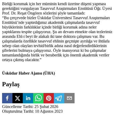
Birliği korumak için her müminin kendi üzerine düşeni yapması
gerektiğini vurgulayan Tasavvuf Araştırmaları Enstitüsü Öğr. Üyesi
Prof. Dr. Reşat Öngören sözlerini şöyle tamamladı:
“Bu çerçevede bizler Üsküdar Üniversitesi Tasavvuf Araştırmaları
Enstitüsü’nde yaptırdığımız akademik çalışmalarda tasavvuf
büyüklerinin farklılıklar içinde birliği korumak adına neler
yaptıklarını tespite çalışıyoruz. Şu an devam etmekte olan tezlerimiz
arasında Ehl-i beyt ile alakalı iki tane doktora çalışması var. Bu
çalışmalarda özellikle tasavvuf ehlinin geçmişte ayrılığa ve ihtilafa
sebep olan olayları tevhid/birlik adına nasıl değerlendirdiklerinin
şifrelerini bulmaya çalışıyoruz. Öyle inanıyoruz ki bu çalışmalar
tamamlandığında birlik ve beraberlik için önemli akademik veriler
ortaya çıkmış olacaktır.”
Üsküdar Haber Ajansı (ÜHA)
Paylaş
Güncelleme Tarihi
:
25 Şubat 2026
Oluşturulma Tarihi
:
10 Ağustos 2023