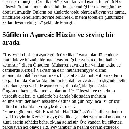
hisseder olmuştur. Özellikle Şîîler sınırları zorlayarak bu günü Hz.
Hüseyin’in intikamını alma ahdinin tazelendiği bir matem gününe
dönüştürmüştür. Onların bu günlerde toplu olarak ağlayıp yas tutma,
zincirlerle kendilerini dövme şeklindeki matem törenleri günümüze
kadar devam etmiştir.” şeklinde konuştu.
Sûfîlerin Aşuresi: Hüzün ve sevinç bir
arada
“Tasavvuf ehl-i için aşure günü özellikle Osmanlılar döneminde
mutluluk ve hüznün bir arada yaşandığı bir zaman dilimi haline
gelmiştir.” diyen Öngören, Muharrem ayında bir yandan tekke ve
camilerde Kerbelâ Vak‘ası’na dair ‘muharremiyye’ olarak
adlandırılan ilâhîler okunurken, bir taraftan da muhtelif tarikatların
dergahlarında Kur’an’dan bölümler, ilâhîler ve duâlar eşliğinde belli
bir erkan çerçevesinde aşureler pişirilip dağıtıldığını söyledi.
Öngören, bazı tarikat mensuplarının Hz. Hüseyin ve evladının
yaşadığı çileleri, o günlerde bir damla bile sudan mahrum
edilmelerini derinden hissetmek adına on gün boyunca ‘su orucu’
tuttuklarını hatırlattı ve şöyle devam etti:
“Yine o günlerde Şâir Fuzuli’nin Hadîkâtü’s-sü’edâ adlı eserinden
Hz. Hüseyin’in Kerbela olayı; özellikle şehâdet zamanı olan onuncu
günü eserin şehâdet bahsi okuna gelmiştir. Öte yandan bu ciğerleri
parçalayan acı olayda Hz. Peygamber’in neslini devam ettirecek