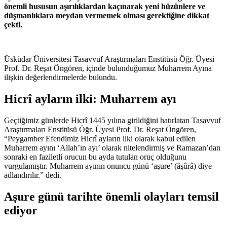
önemli hususun aşırılıklardan kaçınarak yeni hüzünlere ve
düşmanlıklara meydan vermemek olması gerektiğine dikkat
çekti.
Üsküdar Üniversitesi Tasavvuf Araştırmaları Enstitüsü Öğr. Üyesi
Prof. Dr. Reşat Öngören, içinde bulunduğumuz Muharrem Ayına
ilişkin değerlendirmelerde bulundu.
Hicrî ayların ilki: Muharrem ayı
Geçtiğimiz günlerde Hicrî 1445 yılına girildiğini hatırlatan Tasavvuf
Araştırmaları Enstitüsü Öğr. Üyesi Prof. Dr. Reşat Öngören,
“Peygamber Efendimiz Hicrî ayların ilki olarak kabul edilen
Muharrem ayını ‘Allah’ın ayı’ olarak nitelendirmiş ve Ramazan’dan
sonraki en faziletli orucun bu ayda tutulan oruç olduğunu
vurgulamıştır. Muharrem ayının onuncu günü ‘aşure’ (âşûrâ) diye
adlandırılır.” dedi.
Aşure günü tarihte önemli olayları temsil
ediyor