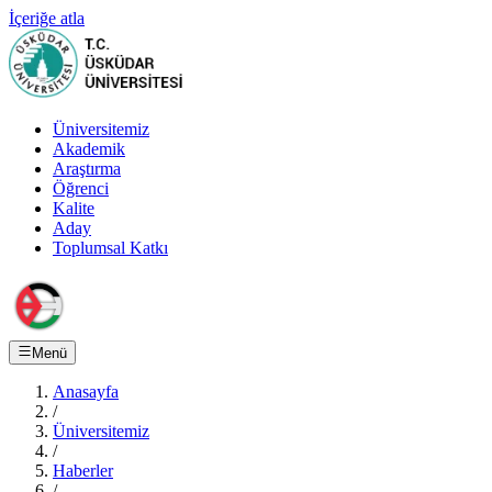
İçeriğe atla
Üniversitemiz
Akademik
Araştırma
Öğrenci
Kalite
Aday
Toplumsal Katkı
Menü
Anasayfa
/
Üniversitemiz
/
Haberler
/