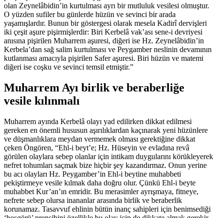
olan Zeynelâbidin’in kurtulması ayrı bir mutluluk vesilesi olmuştur.
O yüzden sufiler bu günlerde hüzün ve sevinci bir arada
yaşamışlardır. Bunun bir göstergesi olarak mesela Kadirî dervişleri
iki çeşit aşure pişirmişlerdir: Biri Kerbelâ vak’ası sene-i devriyesi
anısına pişirilen Muharrem aşuresi, diğeri ise Hz. Zeynelâbidin’in
Kerbela’dan sağ salim kurtulması ve Peygamber neslinin devamının
kutlanması amacıyla pişirilen Safer aşuresi. Biri hüzün ve matemi
diğeri ise coşku ve sevinci temsil etmiştir.”
Muharrem Ayı birlik ve beraberliğe
vesile kılınmalı
Muharrem ayında Kerbelâ olayı yad edilirken dikkat edilmesi
gereken en önemli hususun aşırılıklardan kaçınarak yeni hüzünlere
ve düşmanlıklara meydan vermemek olması gerektiğine dikkat
çeken Öngören, “Ehl-i beyt’e; Hz. Hüseyin ve evladına revâ
görülen olaylara sebep olanlar için intikam duygularını körükleyerek
nefret tohumları saçmak bize hiçbir şey kazandırmaz. Onun yerine
bu acı olayları Hz. Peygamber’in Ehl-i beytine muhabbeti
pekiştirmeye vesile kılmak daha doğru olur. Çünkü Ehl-i beyte
muhabbet Kur’an’ın emridir. Bu merasimler ayrışmaya, fitneye,
nefrete sebep olursa inananlar arasında birlik ve beraberlik
korunamaz. Tasavvuf ehlinin bütün inanç sahipleri için benimsediği
‘hoşgörü’ prensibini özellikle bu olay için de dikkate almak gerekir.