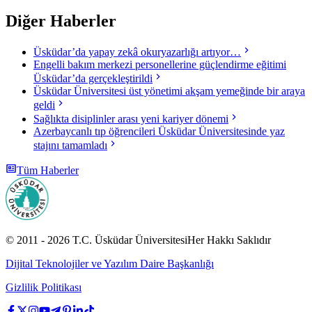
Diğer Haberler
Üsküdar’da yapay zekâ okuryazarlığı artıyor…
Engelli bakım merkezi personellerine güçlendirme eğitimi
Üsküdar’da gerçekleştirildi
Üsküdar Üniversitesi üst yönetimi akşam yemeğinde bir araya
geldi
Sağlıkta disiplinler arası yeni kariyer dönemi
Azerbaycanlı tıp öğrencileri Üsküdar Üniversitesinde yaz
stajını tamamladı
Tüm Haberler
© 2011 -
2026
T.C.
Üsküdar Üniversitesi
Her Hakkı Saklıdır
Dijital Teknolojiler ve Yazılım Daire Başkanlığı
Gizlilik Politikası