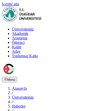
İçeriğe atla
Üniversitemiz
Akademik
Araştırma
Öğrenci
Kalite
Aday
Toplumsal Katkı
Menü
Anasayfa
/
Üniversitemiz
/
Haberler
/