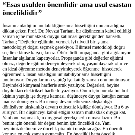
“Esas usulden önemlidir ama usul esastan
önceliklidir”
İnsanın anladığını unutabildiğine ama hissettiğini unutamadığına
dikkat çeken Prof. Dr. Nevzat Tarhan, bir düşüncenin kabul edildiği
zaman içine muhakkak duygu katılması gerektiğinden bahsetti.
Tarhan; “Değerler eğitimini vermek iyi niyetli bir iş ama
metodolojiyi doğru seçmek gerekiyor. Bilimsel metodoloji doğru
seçilirse kimse karşı çıkmaz. Öbür türlü propaganda gibi algılanıyor.
İnsanlar algılarını kapatıyorlar. Propaganda gibi değerler eğitimi
olmaz, değerle eğitimi deneyimleyerek olur, yaşantılayarak olur ve
en ideal öğrenme metodu deneyimleyerek öğrenme, hissederek
öğrenmedir. İnsan anladığını unutabiliyor ama hissettiğini
unutmuyor. Duygularını o yaptığı işe kattığı zaman onu unutmuyor.
Beyindeki kimyasal harflerle artık yazılıyor. Değerleri, beyine
duydukları elektriksel harflerle yazılıyor. Onun için burada bol bol
kişinin yaptığı işe duygu katması, düşünceye duygu kattığın zaman
inanışa dönüşüyor. Bu inanışı devam ettirseniz alışkanlığa
dönüşüyor, alışkanlığı devam ettirseniz kişiliğe dönüşüyor. Bu 6 ay
sürüyor. Bir düşünceyi kabul ettiğin zaman muhakkak duygu kat.
Yani onu yapmak için duygusal gerekçelerin olması lazım. Bu
benim için önemli bir değer, benim için öncelikli de. Yani
beynimizde önem ve öncelik piramidi oluşturacağız. En önemli
konuya en çok zaman ayıracağız. En öncelikli hatta öncelik,