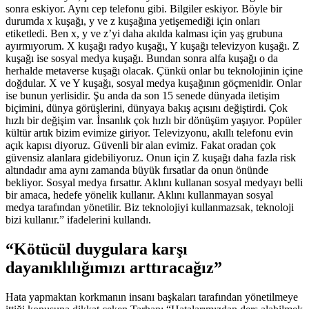
sonra eskiyor. Aynı cep telefonu gibi. Bilgiler eskiyor. Böyle bir
durumda x kuşağı, y ve z kuşağına yetişemediği için onları
etiketledi. Ben x, y ve z’yi daha akılda kalması için yaş grubuna
ayırmıyorum. X kuşağı radyo kuşağı, Y kuşağı televizyon kuşağı. Z
kuşağı ise sosyal medya kuşağı. Bundan sonra alfa kuşağı o da
herhalde metaverse kuşağı olacak. Çünkü onlar bu teknolojinin içine
doğdular. X ve Y kuşağı, sosyal medya kuşağının göçmenidir. Onlar
ise bunun yerlisidir. Şu anda da son 15 senede dünyada iletişim
biçimini, dünya görüşlerini, dünyaya bakış açısını değiştirdi. Çok
hızlı bir değişim var. İnsanlık çok hızlı bir dönüşüm yaşıyor. Popüler
kültür artık bizim evimize giriyor. Televizyonu, akıllı telefonu evin
açık kapısı diyoruz. Güvenli bir alan evimiz. Fakat oradan çok
güvensiz alanlara gidebiliyoruz. Onun için Z kuşağı daha fazla risk
altındadır ama aynı zamanda büyük fırsatlar da onun önünde
bekliyor. Sosyal medya fırsattır. Aklını kullanan sosyal medyayı belli
bir amaca, hedefe yönelik kullanır. Aklını kullanmayan sosyal
medya tarafından yönetilir. Biz teknolojiyi kullanmazsak, teknoloji
bizi kullanır.” ifadelerini kullandı.
“Kötücül duygulara karşı
dayanıklılığımızı arttıracağız”
Hata yapmaktan korkmanın insanı başkaları tarafından yönetilmeye