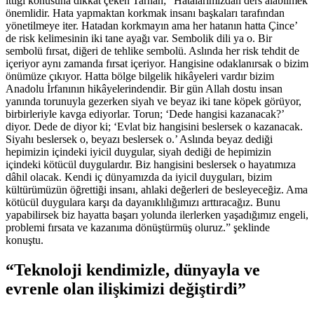
ittiği konusuna dikkat çeken Tarhan; “Hatalarımızdan ders alabilmek
önemlidir. Hata yapmaktan korkmak insanı başkaları tarafından
yönetilmeye iter. Hatadan korkmayın ama her hatanın hatta Çince’
de risk kelimesinin iki tane ayağı var. Sembolik dili ya o. Bir
sembolü fırsat, diğeri de tehlike sembolü. Aslında her risk tehdit de
içeriyor aynı zamanda fırsat içeriyor. Hangisine odaklanırsak o bizim
önümüze çıkıyor. Hatta bölge bilgelik hikâyeleri vardır bizim
Anadolu İrfanının hikâyelerindendir. Bir gün Allah dostu insan
yanında torunuyla gezerken siyah ve beyaz iki tane köpek görüyor,
birbirleriyle kavga ediyorlar. Torun; ‘Dede hangisi kazanacak?’
diyor. Dede de diyor ki; ‘Evlat biz hangisini beslersek o kazanacak.
Siyahı beslersek o, beyazı beslersek o.’ Aslında beyaz dediği
hepimizin içindeki iyicil duygular, siyah dediği de hepimizin
içindeki kötücül duygulardır. Biz hangisini beslersek o hayatımıza
dâhil olacak. Kendi iç dünyamızda da iyicil duyguları, bizim
kültürümüzün öğrettiği insanı, ahlaki değerleri de besleyeceğiz. Ama
kötücül duygulara karşı da dayanıklılığımızı arttıracağız. Bunu
yapabilirsek biz hayatta başarı yolunda ilerlerken yaşadığımız engeli,
problemi fırsata ve kazanıma dönüştürmüş oluruz.” şeklinde
konuştu.
“Teknoloji kendimizle, dünyayla ve
evrenle olan ilişkimizi değiştirdi”