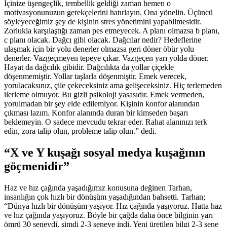
İçinize üşengeçlik, tembellik geldiği zaman hemen o
motivasyonunuzun gerekçelerini hatırlayın. Ona yönelin. Üçüncü
söyleyeceğimiz şey de kişinin stres yönetimini yapabilmesidir.
Zorlukla karşılaştığı zaman pes etmeyecek. A planı olmazsa b planı,
c planı olacak. Dağcı gibi olacak. Dağcılar nedir? Hedeflerine
ulaşmak için bir yolu denerler olmazsa geri döner öbür yolu
denerler. Vazgeçmeyen tepeye çıkar. Vazgeçen yarı yolda döner.
Hayat da dağcılık gibidir. Dağcılıkta da yollar çiçekle
döşenmemiştir. Yollar taşlarla döşenmiştir. Emek verecek,
yorulacaksınız, çile çekeceksiniz ama gelişeceksiniz. Hiç terlemeden
ilerleme olmuyor. Bu gizli psikoloji yasasıdır. Emek vermeden,
yorulmadan bir şey elde edilemiyor. Kişinin konfor alanından
çıkması lazım. Konfor alanında duran bir kimseden başarı
beklemeyin. O sadece mevcudu tekrar eder. Rahat alanınızı terk
edin, zora talip olun, probleme talip olun.” dedi.
“X ve Y kuşağı sosyal medya kuşağının
göçmenidir”
Haz ve hız çağında yaşadığımız konusuna değinen Tarhan,
insanlığın çok hızlı bir dönüşüm yaşadığından bahsetti. Tarhan;
“Dünya hızlı bir dönüşüm yaşıyor. Hız çağında yaşıyoruz. Hatta haz
ve hız çağında yaşıyoruz. Böyle bir çağda daha önce bilginin yarı
ömrü 30 seneydi, şimdi 2-3 seneye indi. Yeni üretilen bilgi 2-3 sene