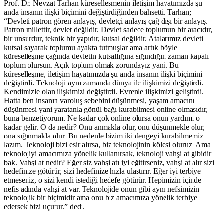
Prof. Dr. Nevzat Tarhan küreselleşmenin iletişim hayatımızda şu
anda insanın ilişki biçimini değiştirdiğinden bahsetti. Tarhan;
“Devleti patron gören anlayış, devletçi anlayış çağ dışı bir anlayış.
Patron millettir, devlet değildir. Devlet sadece toplumun bir aracıdır,
bir unsurdur, teknik bir yapıdır, kutsal değildir. Atalarımız devleti
kutsal sayarak toplumu ayakta tutmuşlar ama artık böyle
küreselleşme çağında devletin kutsallığına sığındığın zaman kapalı
toplum olursun. Açık toplum olmak zorundayız yani. Bu
küreselleşme, iletişim hayatımızda şu anda insanın ilişki biçimini
değiştirdi. Teknoloji aynı zamanda dünya ile ilişkimizi değiştirdi.
Kendimizle olan ilişkimizi değiştirdi. Evrenle ilişkimizi geliştirdi.
Hatta ben insanın varoluş sebebini düşünmesi, yaşam amacını
düşünmesi yani yaratanla gönül bağı kurabilmesi online olmasıdır,
buna benzetiyorum. Ne kadar çok online olursa onun yardımı o
kadar gelir. O da nedir? Onu anmakla olur, onu düşünmekle olur,
ona sığınmakla olur. Bu nedenle bizim iki dengeyi kurabilmemiz
lazım. Teknoloji bizi esir alırsa, biz teknolojinin kölesi oluruz. Ama
teknolojiyi amacımıza yönelik kullanırsak, teknoloji vahşi at gibidir
bak. Vahşi at nedir? Eğer siz vahşi atı iyi eğitirseniz, vahşi at alır sizi
hedefinize götürür, sizi hedefinize hızla ulaştırır. Eğer iyi terbiye
etmeseniz, o sizi kendi istediği hedefe götürür. Hepimizin içinde
nefis adında vahşi at var. Teknolojide onun gibi aynı nefsimizin
teknolojik bir biçimidir ama onu biz amacımıza yönelik terbiye
edersek bizi uçurur.” dedi.