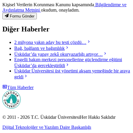
Kişisel Verilerin Korunması Kanunu kapsamında
Bilgilendirme ve
Aydınlatma Metnini
okudum, onayladım.
Formu Gönder
Diğer Haberler
2 milyona yakın aday bu testi çözdü…
Bağ, bağlantı ve bağımlılık
Üsküdar’da yapay zekâ okuryazarlığı artıyor…
Engelli bakım merkezi personellerine güçlendirme eğitimi
Üsküdar’da gerçekleştirildi
Üsküdar Üniversitesi üst yönetimi akşam yemeğinde bir araya
geldi
Tüm Haberler
© 2011 -
2026
T.C.
Üsküdar Üniversitesi
Her Hakkı Saklıdır
Dijital Teknolojiler ve Yazılım Daire Başkanlığı