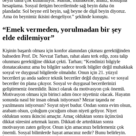
beyin daha çok kullanılıyor. Mantık, muhakeme, analiz, konuşma
hesaplama. Sosyal iletişim becerilerinde sağ beyin daha ön
plandadır. Sol beyne eril beyin, sağ beyne de dişil beyin diyoruz.
Ama ön beynimiz ikisini dengeliyor.” şeklinde konuştu.
“Emek vermeden, yorulmadan bir şey
elde edilemiyor”
Kişinin başarılı olması için konfor alanından çıkması gerektiğinden
bahseden Prof. Dr. Nevzat Tarhan, rahat alanı terk edip, zora talip
olunması gerektiğine dikkat çekti. Tarhan; “Kendinizi bilgiyle
donatacaksınız ama bu bilgiler sadece teorik bilgiler değil muhakkak
sosyal ve duygusal bilgilerde olmalıdır. Onun için 21. yüzyıl
becerileri şu anda sadece teknik beceriler değil duygusal ve sosyal
beceriler ön plana çıkıyor. Sosyal ve duygusal becerilerinizi
geliştirmeniz önemlidir. İkinci olarak da motivasyon çok önemli.
Motivasyon olması için birinci adım önce niyetiniz olacak. Hayatın
sonunda nasıl bir insan olmak istiyorsun? Mezar taşında ne
yazılmasını istiyorsun? Soyut niyet budur. Ondan sonra evim olsun,
arabam olsun, çoluğum çocuğum olsun niyeti geliyor. Niyet
olduktan sonra ikincisi amaçtır. Amaç olduktan sonra üçüncüsü
dikkat süresini artırmak lazım. Dikkati de artırdıktan sonra
motivasyon zaten geliyor. Onun için amacınızı belirlemeniz çok
önemli. Sosyal bilimlerde hayat amacınız nedir? Bunu belirleyin.