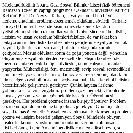
Moderatörlüğünü Isparta Gazi Sosyal Bilimler Lisesi fizik öğretmeni
Ramazan Toker’in yaptığı programda Üsküdar Üniversitesi Kurucu
Rektörü Prof. Dr. Nevzat Tarhan, hayat yolundaki en büyük
ilerleme engelinin problem çözememek olduğunu söyledi. Tarhan;
“Sosyal Bilimler Lisesinde kişinin mesleki alanda kendini
yetiştirebilmesi için bazı kurallar vardır. Üniversitede mühendislik,
iletişim ve insan ve toplum bilimleri fakültesi de var fakat ben
bakıyorum mühendislik fakültesindeki gençlerin sosyal yönleri çok
zayıf. İlişkilerde, soru sormada, birlikte paylaşımda zorluk
çekiyorlar. Mezun olduktan sonra da çoğu yöneten değil, yönetilen
oluyor ama sosyal bilimlerden ve özellikle iletişim fakültesinden
mezun olanlar en çok kulüp aktivitesini, takım çalışmasını onlar
yapıyorlar. Mühendisliği, feni, matematiği sevip sosyali sevmedikleri
için mi öyle yoksa meslek mi onları öyle yapıyor? Sonuç olarak bir
kimse eğer sosyal bilim alanını seçiyorsa muhakkak kendini iletişim
becerilerinde geliştirmesi gerekiyor. Çünkü hayatta ilerleme
yolundaki en önemli engelimiz problem çözememektir. Problemle
karşılaşıyorsunuz ve onu çözmek bir beceridir. Öğrenilmesi
gerekiyor. Her problemi çözmek insana bir şey öğretiyor. Problem
çözmenin için de probleme talip olmak gerekiyor. Onun için de
sosyal temas önemlidir. Sosyal teması olmayan bir kimsenin problem
çözme ve iletişim becerisi gelişmiyor. Sosyal bilimlerde okuyan
kişiler bu konuda şanslıdır çünkü onların işlerinin icabı insan
ilişkileri öne çıkıyor. Ama mühendislikte matematiksel beyin, sol