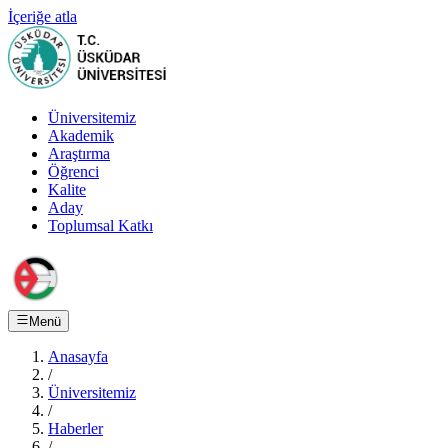
İçeriğe atla
Üniversitemiz
Akademik
Araştırma
Öğrenci
Kalite
Aday
Toplumsal Katkı
Menü
Anasayfa
/
Üniversitemiz
/
Haberler
/