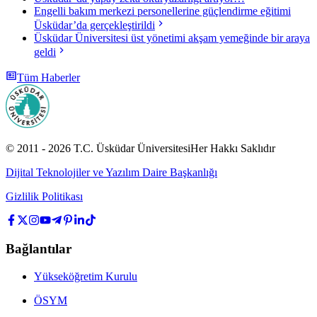
Engelli bakım merkezi personellerine güçlendirme eğitimi
Üsküdar’da gerçekleştirildi
Üsküdar Üniversitesi üst yönetimi akşam yemeğinde bir araya
geldi
Tüm Haberler
© 2011 -
2026
T.C.
Üsküdar Üniversitesi
Her Hakkı Saklıdır
Dijital Teknolojiler ve Yazılım Daire Başkanlığı
Gizlilik Politikası
Bağlantılar
Yükseköğretim Kurulu
ÖSYM