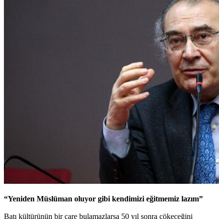
“Yeniden Müslüman oluyor gibi kendimizi eğitmemiz lazım”
Batı kültürünün bir çare bulamazlarsa 50 yıl sonra çökeceğini