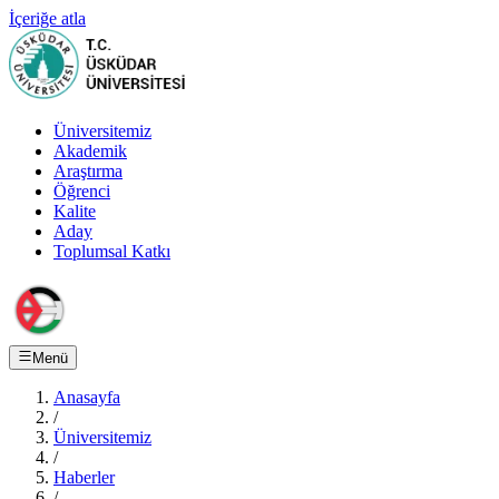
İçeriğe atla
Üniversitemiz
Akademik
Araştırma
Öğrenci
Kalite
Aday
Toplumsal Katkı
Menü
Anasayfa
/
Üniversitemiz
/
Haberler
/