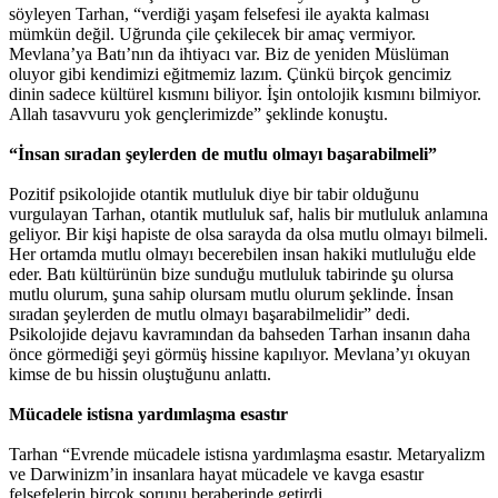
söyleyen Tarhan, “verdiği yaşam felsefesi ile ayakta kalması
mümkün değil. Uğrunda çile çekilecek bir amaç vermiyor.
Mevlana’ya Batı’nın da ihtiyacı var. Biz de yeniden Müslüman
oluyor gibi kendimizi eğitmemiz lazım. Çünkü birçok gencimiz
dinin sadece kültürel kısmını biliyor. İşin ontolojik kısmını bilmiyor.
Allah tasavvuru yok gençlerimizde” şeklinde konuştu.
“İnsan sıradan şeylerden de mutlu olmayı başarabilmeli”
Pozitif psikolojide otantik mutluluk diye bir tabir olduğunu
vurgulayan Tarhan, otantik mutluluk saf, halis bir mutluluk anlamına
geliyor. Bir kişi hapiste de olsa sarayda da olsa mutlu olmayı bilmeli.
Her ortamda mutlu olmayı becerebilen insan hakiki mutluluğu elde
eder. Batı kültürünün bize sunduğu mutluluk tabirinde şu olursa
mutlu olurum, şuna sahip olursam mutlu olurum şeklinde. İnsan
sıradan şeylerden de mutlu olmayı başarabilmelidir” dedi.
Psikolojide dejavu kavramından da bahseden Tarhan insanın daha
önce görmediği şeyi görmüş hissine kapılıyor. Mevlana’yı okuyan
kimse de bu hissin oluştuğunu anlattı.
Mücadele istisna yardımlaşma esastır
Tarhan “Evrende mücadele istisna yardımlaşma esastır. Metaryalizm
ve Darwinizm’in insanlara hayat mücadele ve kavga esastır
felsefelerin birçok sorunu beraberinde getirdi.