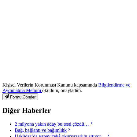
Kişisel Verilerin Korunması Kanunu kapsamında
Bilgilendirme ve
Aydınlatma Metnini
okudum, onayladım.
Formu Gönder
Diğer Haberler
2 milyona yakın aday bu testi çözdü…
Bağ, bağlantı ve bağımlılık
Üsküdar’da yapay zekâ okuryazarlığı artıyor…