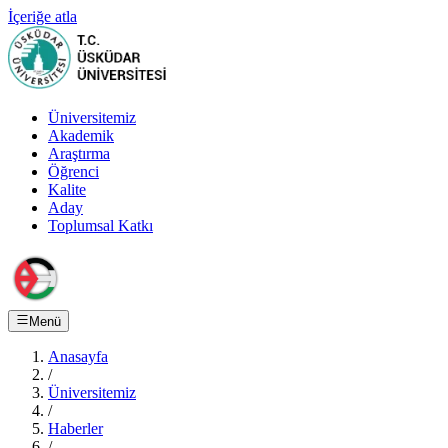
İçeriğe atla
Üniversitemiz
Akademik
Araştırma
Öğrenci
Kalite
Aday
Toplumsal Katkı
Menü
Anasayfa
/
Üniversitemiz
/
Haberler
/