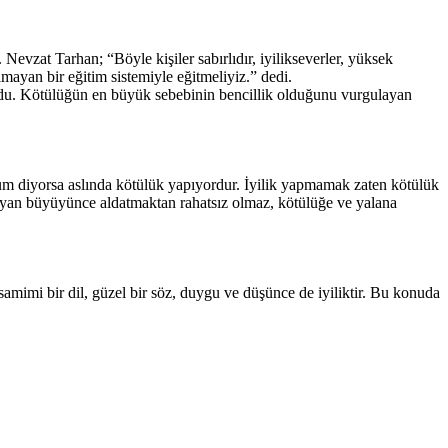
evzat Tarhan; “Böyle kişiler sabırlıdır, iyilikseverler, yüksek
olmayan bir eğitim sistemiyle eğitmeliyiz.” dedi.
urdu. Kötülüğün en büyük sebebinin bencillik olduğunu vurgulayan
rum diyorsa aslında kötülük yapıyordur. İyilik yapmamak zaten kötülük
ayan büyüyünce aldatmaktan rahatsız olmaz, kötülüğe ve yalana
samimi bir dil, güzel bir söz, duygu ve düşünce de iyiliktir. Bu konuda