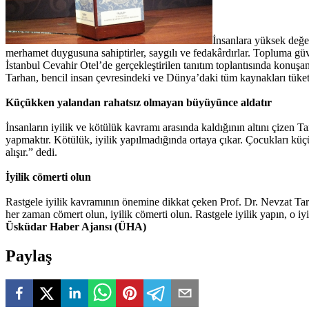
İnsanlara yüksek değer
merhamet duygusuna sahiptirler, saygılı ve fedakârdırlar. Topluma güven 
İstanbul Cevahir Otel’de gerçekleştirilen tanıtım toplantısında konu
Tarhan, bencil insan çevresindeki ve Dünya’daki tüm kaynakları tüketti
Küçükken yalandan rahatsız olmayan büyüyünce aldatır
İnsanların iyilik ve kötülük kavramı arasında kaldığının altını çize
yapmaktır. Kötülük, iyilik yapılmadığında ortaya çıkar. Çocukları k
alışır.” dedi.
İyilik cömerti olun
Rastgele iyilik kavramının önemine dikkat çeken Prof. Dr. Nevzat Tarha
her zaman cömert olun, iyilik cömerti olun. Rastgele iyilik yapın, o iyili
Üsküdar Haber Ajansı (ÜHA)
Paylaş