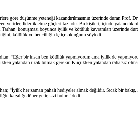
lere göre düşünme yeteneği kazandırılmasının üzerinde duran Prof. Dr. N
verirler, liderlik etme güçleri fazladır. Bu kişileri, içinde yalancılık 
şan Tarhan, konuşması boyunca iyilik ve kötülük kavramları üzerinde d
ğini, kötülük ve bencilliğin iç içe olduğunu söyledi.
n Tarhan; “Eğer bir insan ben kötülük yapmıyorum ama iyilik de yapmıyo
üçükken yalandan uzak tutmak gerekir. Küçükken yalandan rahatsız olm
n; “İyilik her zaman pahalı hediyeler almak değildir. Sıcak bir bakış, 
ğin karşılığı döner gelir, sizi bulur.” dedi.