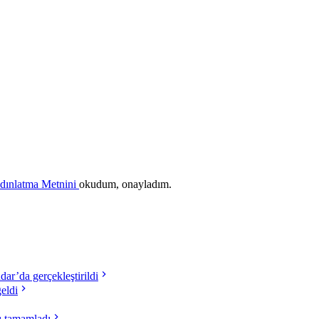
ydınlatma Metnini
okudum, onayladım.
ar’da gerçekleştirildi
eldi
nı tamamladı