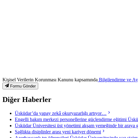
Kişisel Verilerin Korunması Kanunu kapsamında
Bilgilendirme ve A
Formu Gönder
Diğer Haberler
Üsküdar’da yapay zekâ okuryazarlığı artıyor…
Engelli bakım merkezi personellerine güçlendirme eğitimi Üsküd
Üsküdar Üniversitesi üst yönetimi akşam yemeğinde bir araya g
Sağlıkta disiplinler arası yeni kariyer dönemi
Azerbaycanlı tıp öğrencileri Üsküdar Üniversitesinde yaz stajı