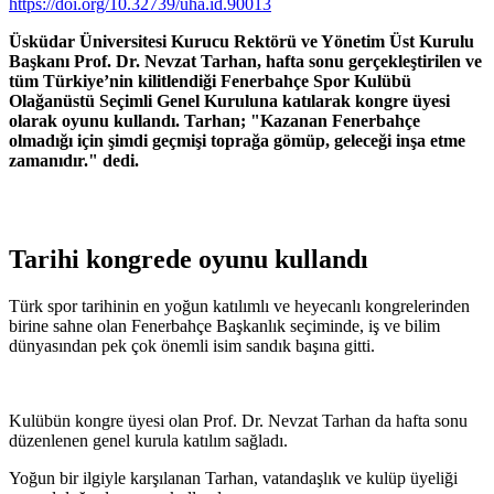
https://doi.org/10.32739/uha.id.90013
Üsküdar Üniversitesi Kurucu Rektörü ve Yönetim Üst Kurulu
Başkanı Prof. Dr. Nevzat Tarhan, hafta sonu gerçekleştirilen ve
tüm Türkiye’nin kilitlendiği Fenerbahçe Spor Kulübü
Olağanüstü Seçimli Genel Kuruluna katılarak kongre üyesi
olarak oyunu kullandı. Tarhan; "Kazanan Fenerbahçe
olmadığı için şimdi geçmişi toprağa gömüp, geleceği inşa etme
zamanıdır." dedi.
Tarihi kongrede oyunu kullandı
Türk spor tarihinin en yoğun katılımlı ve heyecanlı kongrelerinden
birine sahne olan Fenerbahçe Başkanlık seçiminde, iş ve bilim
dünyasından pek çok önemli isim sandık başına gitti.
Kulübün kongre üyesi olan Prof. Dr. Nevzat Tarhan da hafta sonu
düzenlenen genel kurula katılım sağladı.
Yoğun bir ilgiyle karşılanan Tarhan, vatandaşlık ve kulüp üyeliği