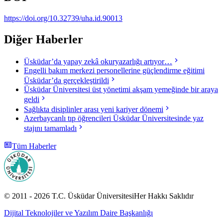
https://doi.org/10.32739/uha.id.90013
Diğer Haberler
Üsküdar’da yapay zekâ okuryazarlığı artıyor…
Engelli bakım merkezi personellerine güçlendirme eğitimi
Üsküdar’da gerçekleştirildi
Üsküdar Üniversitesi üst yönetimi akşam yemeğinde bir araya
geldi
Sağlıkta disiplinler arası yeni kariyer dönemi
Azerbaycanlı tıp öğrencileri Üsküdar Üniversitesinde yaz
stajını tamamladı
Tüm Haberler
© 2011 -
2026
T.C.
Üsküdar Üniversitesi
Her Hakkı Saklıdır
Dijital Teknolojiler ve Yazılım Daire Başkanlığı