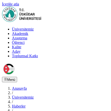
İçeriğe atla
Üniversitemiz
Akademik
Araştırma
Öğrenci
Kalite
Aday
Toplumsal Katkı
Menü
Anasayfa
/
Üniversitemiz
/
Haberler
/