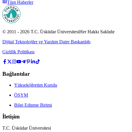
Tüm Haberler
© 2011 -
2026
T.C.
Üsküdar Üniversitesi
Her Hakkı Saklıdır
Dijital Teknolojiler ve Yazılım Daire Başkanlığı
Gizlilik Politikası
Bağlantılar
Yükseköğretim Kurulu
ÖSYM
Bilgi Edinme Birimi
İletişim
T.C. Üsküdar Üniversitesi