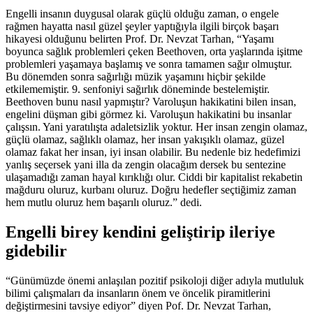
Engelli insanın duygusal olarak güçlü olduğu zaman, o engele
rağmen hayatta nasıl güzel şeyler yaptığıyla ilgili birçok başarı
hikayesi olduğunu belirten Prof. Dr. Nevzat Tarhan, “Yaşamı
boyunca sağlık problemleri çeken Beethoven, orta yaşlarında işitme
problemleri yaşamaya başlamış ve sonra tamamen sağır olmuştur.
Bu dönemden sonra sağırlığı müzik yaşamını hiçbir şekilde
etkilememiştir. 9. senfoniyi sağırlık döneminde bestelemiştir.
Beethoven bunu nasıl yapmıştır? Varoluşun hakikatini bilen insan,
engelini düşman gibi görmez ki. Varoluşun hakikatini bu insanlar
çalışsın. Yani yaratılışta adaletsizlik yoktur. Her insan zengin olamaz,
güçlü olamaz, sağlıklı olamaz, her insan yakışıklı olamaz, güzel
olamaz fakat her insan, iyi insan olabilir. Bu nedenle biz hedefimizi
yanlış seçersek yani illa da zengin olacağım dersek bu sentezine
ulaşamadığı zaman hayal kırıklığı olur. Ciddi bir kapitalist rekabetin
mağduru oluruz, kurbanı oluruz. Doğru hedefler seçtiğimiz zaman
hem mutlu oluruz hem başarılı oluruz.” dedi.
Engelli birey kendini geliştirip ileriye
gidebilir
“Günümüzde önemi anlaşılan pozitif psikoloji diğer adıyla mutluluk
bilimi çalışmaları da insanların önem ve öncelik piramitlerini
değiştirmesini tavsiye ediyor” diyen Pof. Dr. Nevzat Tarhan,