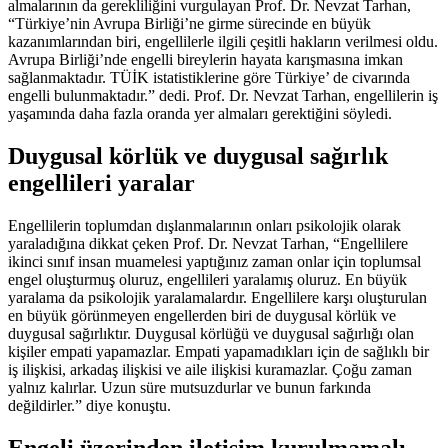
almalarının da gerekliliğini vurgulayan Prof. Dr. Nevzat Tarhan,
“Türkiye’nin Avrupa Birliği’ne girme sürecinde en büyük
kazanımlarından biri, engellilerle ilgili çeşitli hakların verilmesi oldu.
Avrupa Birliği’nde engelli bireylerin hayata karışmasına imkan
sağlanmaktadır. TÜİK istatistiklerine göre Türkiye’ de civarında
engelli bulunmaktadır.” dedi. Prof. Dr. Nevzat Tarhan, engellilerin iş
yaşamında daha fazla oranda yer almaları gerektiğini söyledi.
Duygusal körlük ve duygusal sağırlık
engellileri yaralar
Engellilerin toplumdan dışlanmalarının onları psikolojik olarak
yaraladığına dikkat çeken Prof. Dr. Nevzat Tarhan, “Engellilere
ikinci sınıf insan muamelesi yaptığınız zaman onlar için toplumsal
engel oluşturmuş oluruz, engellileri yaralamış oluruz. En büyük
yaralama da psikolojik yaralamalardır. Engellilere karşı oluşturulan
en büyük görünmeyen engellerden biri de duygusal körlük ve
duygusal sağırlıktır. Duygusal körlüğü ve duygusal sağırlığı olan
kişiler empati yapamazlar. Empati yapamadıkları için de sağlıklı bir
iş ilişkisi, arkadaş ilişkisi ve aile ilişkisi kuramazlar. Çoğu zaman
yalnız kalırlar. Uzun süre mutsuzdurlar ve bunun farkında
değildirler.” diye konuştu.
Engeli üzerinden iletişim kurulmamalı