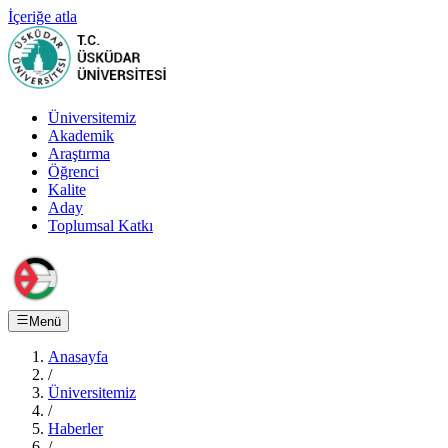
İçeriğe atla
Üniversitemiz
Akademik
Araştırma
Öğrenci
Kalite
Aday
Toplumsal Katkı
Menü
Anasayfa
/
Üniversitemiz
/
Haberler
/