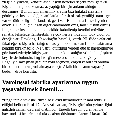
“Kişinin yüksek, kendini aşan, aşkın hedefler seçebilmesi gerekir.
Kişi anlam içinde koşmazsa, yaptığı bir işin anlamı olduğunu
düşünmez. Bunun için anlamlılık arayışı bizi hakikat arayışına
götürüyor. İnsanda diğer canlılardan farklı olarak yeniliği arama geni
var ve ölümle ilgili farkındalık geni var. Buna meta bilişsel genler
diyoruz. Onun için insan diğer canlılardan özel, farklı, üstün olmuş.
Engelli bir insan kendini bu şekilde kabullenip kendini müzikte,
sanatta, felsefede geliştirebilir ve çok ileriye gidebilir. Çok ciddi bir
örneği var: Hawking. Hawking’in hastalığı vardı. 2018’de vefat etti
fakat eğer o kişi o hastalığı olmasaydı belki sıradan biri olacaktı ama
kendini bırakmadı o. Ne yaptı, oturduğu yerden dudak hareketleriyle
göz hareketleriyle bilgisayar kullanarak insanlığın yönünü değiştiren
keşiflerde bulundu. Big Bang’i mesela o buldu. O engelliydi.
Engeliyle savaşmak gibi bir yolu seçmedi, engeli kabul etti onunla
birlikte ilerlemeye, yol almaya çalıştı. Akıllı bir insanın yapacağı
budur. ”diye konuştu.
Varoluşsal fabrika ayarlarına uygun
yaşayabilmek önemli…
“Engelinizle savaşın” diyen bazı eski literatürlerin insanı mutsuz
ettiğini belirten Prof. Dr. Nevzat Tarhan, “Kişi gücünün yetmediğini
anladığı zaman depresif olabiliyor. Engelli bireyin bu engeliyle
hayatındaki hedefe nasıl ulaşacağını düşünmesi lazım. Hayat 100