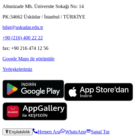
Altunizade Mh. Üniversite Sokağı No: 14
PK:34662 Üsküdar / İstanbul / TÜRKİYE
bilgi@uskudar.edu.tr
+90 (216) 400 22 22
fax: +90 216 474 12 56
Google Maps ile görüntüle
Yerleşkelerimiz
Hemen Ara
WhatsApp
Sanal Tur
Erişilebilirlik