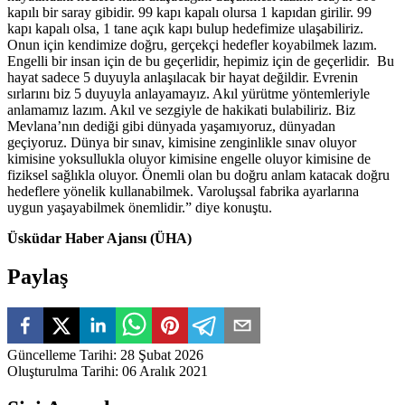
kapılı bir saray gibidir. 99 kapı kapalı olursa 1 kapıdan girilir. 99
kapı kapalı olsa, 1 tane açık kapı bulup hedefimize ulaşabiliriz.
Onun için kendimize doğru, gerçekçi hedefler koyabilmek lazım.
Engelli bir insan için de bu geçerlidir, hepimiz için de geçerlidir. Bu
hayat sadece 5 duyuyla anlaşılacak bir hayat değildir. Evrenin
sırlarını biz 5 duyuyla anlayamayız. Akıl yürütme yöntemleriyle
anlamamız lazım. Akıl ve sezgiyle de hakikati bulabiliriz. Biz
Mevlana’nın dediği gibi dünyada yaşamıyoruz, dünyadan
geçiyoruz. Dünya bir sınav, kimisine zenginlikle sınav oluyor
kimisine yoksullukla oluyor kimisine engelle oluyor kimisine de
fiziksel sağlıkla oluyor. Önemli olan bu doğru anlam katacak doğru
hedeflere yönelik kullanabilmek. Varoluşsal fabrika ayarlarına
uygun yaşayabilmek önemlidir.” diye konuştu.
Üsküdar Haber Ajansı (ÜHA)
Paylaş
Güncelleme Tarihi
:
28 Şubat 2026
Oluşturulma Tarihi
:
06 Aralık 2021