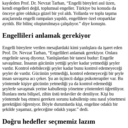
kaydeden Prof. Dr. Nevzat Tarhan, “Engelli bireyleri asıl üzen,
kendi engelleri değil, toplumsal engeller. Türkiye bu konuda da
önceye göre oldukça güzel bir yol aldı. Yollarda ve toplu taşıma
araçlarında engelli rampaları yapıldı, engellilere özel otoparklar
ayrıldı. Bir bilinç oluşturulmaya çalışılıyor.” diye konuştu.
Engellileri anlamak gerekiyor
Engelli bireylere verilen mesajlardaki kimi yanlışlara da işaret eden
Prof. Dr. Nevzat Tarhan, “Engellileri anlamak gerekiyor. Onlara
engelinle savaş diyoruz. Yanlışlardan bir tanesi budur: Engelle
savaşılmaz. İnsanın gücünün yettiği şeyler kadar yetmediği şeyler
vardır. Kontrol edebileceği şeyler kadar bunu kontrol edemeyeceği
şeyler de vardır. Gücünün yetmediği, kontrol edemeyeceği bir şeyle
insan savaşırsa acı çeker. Şu an üçüncü dalga psikoterapiler var. Bu
yöntemde kişiye gücünün yetmediği ya da kontrol edemediği
şeylerle savaşmak yerine kabullenip yönetme yöntemleri öğretiliyor.
Bunlara meta bilişsel, zihin üstü tedaviler de deniliyor. Kişi bu
yöntemde baş etmesi gereken sorunu kabullenip onu nasıl yönetmesi
gerektiğini öğreniyor. Böyle durumlarda kişi, engeline odaklı bir
şekilde yaşamaz, geleceğine odaklı yaşar.” dedi.
Doğru hedefler seçmemiz lazım