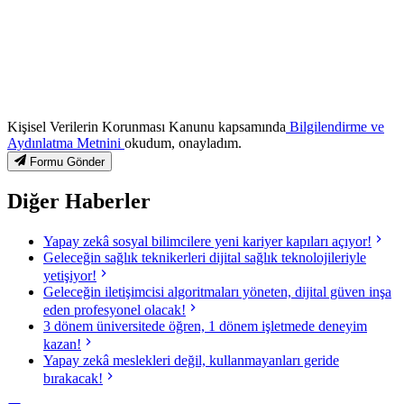
Kişisel Verilerin Korunması Kanunu kapsamında
Bilgilendirme ve
Aydınlatma Metnini
okudum, onayladım.
Formu Gönder
Diğer Haberler
Yapay zekâ sosyal bilimcilere yeni kariyer kapıları açıyor!
Geleceğin sağlık teknikerleri dijital sağlık teknolojileriyle
yetişiyor!
Geleceğin iletişimcisi algoritmaları yöneten, dijital güven inşa
eden profesyonel olacak!
3 dönem üniversitede öğren, 1 dönem işletmede deneyim
kazan!
Yapay zekâ meslekleri değil, kullanmayanları geride
bırakacak!