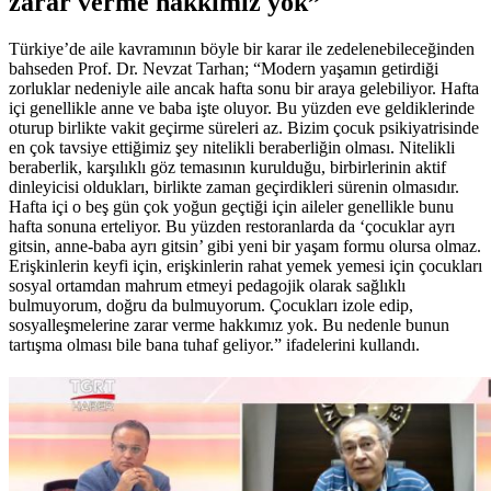
zarar verme hakkımız yok”
Türkiye’de aile kavramının böyle bir karar ile zedelenebileceğinden
bahseden Prof. Dr. Nevzat Tarhan; “Modern yaşamın getirdiği
zorluklar nedeniyle aile ancak hafta sonu bir araya gelebiliyor. Hafta
içi genellikle anne ve baba işte oluyor. Bu yüzden eve geldiklerinde
oturup birlikte vakit geçirme süreleri az. Bizim çocuk psikiyatrisinde
en çok tavsiye ettiğimiz şey nitelikli beraberliğin olması. Nitelikli
beraberlik, karşılıklı göz temasının kurulduğu, birbirlerinin aktif
dinleyicisi oldukları, birlikte zaman geçirdikleri sürenin olmasıdır.
Hafta içi o beş gün çok yoğun geçtiği için aileler genellikle bunu
hafta sonuna erteliyor. Bu yüzden restoranlarda da ‘çocuklar ayrı
gitsin, anne-baba ayrı gitsin’ gibi yeni bir yaşam formu olursa olmaz.
Erişkinlerin keyfi için, erişkinlerin rahat yemek yemesi için çocukları
sosyal ortamdan mahrum etmeyi pedagojik olarak sağlıklı
bulmuyorum, doğru da bulmuyorum. Çocukları izole edip,
sosyalleşmelerine zarar verme hakkımız yok. Bu nedenle bunun
tartışma olması bile bana tuhaf geliyor.” ifadelerini kullandı.