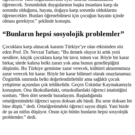
öğrenecek. Sorumluluk duygularının başka insanlara karşı da
sorumlu olduğunu, hayata, doğaya karşı sorumlu olduklarını
öğrenecekler. Bunları öğrenebilmesi için çocuğun hayatın içinde
olması gerekiyor.” şeklinde konuştu.
“Bunların hepsi sosyolojik problemler”
Çocuklara karşı alınacak kararın Türkiye’ye olan etkisinden söz
eden Prof. Dr. Nevzat Tarhan; “Bu demek oluyor ki artık yeni
nesillere, küçük çocuklara karşı bir tavır, tutum var. Böyle bir karar
birkaç sitede kalırsa belki zararı yok ama bunun genelleştiğini
düşünün. Bu Türkiye gemisine zarar verecek, kültürel aktarımımıza
zarar verecek bir karar. Böyle bir karar bilimsel olarak onaylanamaz.
Özgürlük sınırında belki değerlendirilebilir ama sağlıklı çocuk
yetiştirme açısından çok tehlikelidir. Geçen Üsküdar Kaymakamıyla
konuştum. Ona ilkokullardaki, ortaokullardaki öğrenci istatistiğini
sordum. “Ben dört senedir buradayım. Başladığımda
ortaöğrenimdeki öğrenci sayısı doksan altı bindi. Bu sene doksan bir
bine düştü.” dedi. Ortaöğretimdeki öğrenci sayısı düştü. Yani bizde
de şu an nüfus düşüyor. Onun için bütün bunların hepsi sosyolojik
problemler.” dedi.