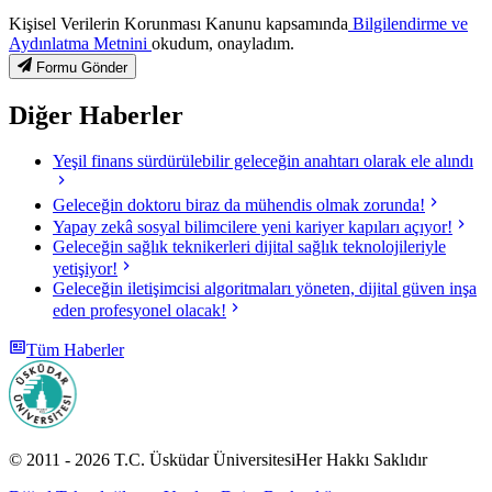
Kişisel Verilerin Korunması Kanunu kapsamında
Bilgilendirme ve
Aydınlatma Metnini
okudum, onayladım.
Formu Gönder
Diğer Haberler
Yeşil finans sürdürülebilir geleceğin anahtarı olarak ele alındı
Geleceğin doktoru biraz da mühendis olmak zorunda!
Yapay zekâ sosyal bilimcilere yeni kariyer kapıları açıyor!
Geleceğin sağlık teknikerleri dijital sağlık teknolojileriyle
yetişiyor!
Geleceğin iletişimcisi algoritmaları yöneten, dijital güven inşa
eden profesyonel olacak!
Tüm Haberler
© 2011 -
2026
T.C.
Üsküdar Üniversitesi
Her Hakkı Saklıdır