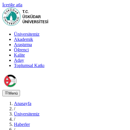
İçeriğe atla
Üniversitemiz
Akademik
Araştırma
Öğrenci
Kalite
Aday
Toplumsal Katkı
Menü
Anasayfa
/
Üniversitemiz
/
Haberler
/