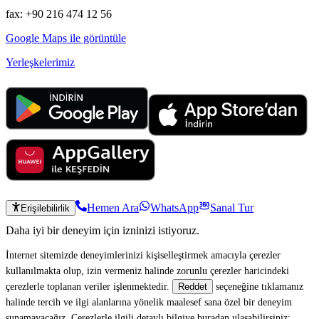
fax: +90 216 474 12 56
Google Maps ile görüntüle
Yerleşkelerimiz
Hemen Ara
WhatsApp
Sanal Tur
Erişilebilirlik
Daha iyi bir deneyim için izninizi istiyoruz.
İnternet sitemizde deneyimlerinizi kişiselleştirmek amacıyla çerezler
kullanılmakta olup, izin vermeniz halinde zorunlu çerezler haricindeki
çerezlerle toplanan veriler işlenmektedir.
seçeneğine tıklamanız
Reddet
halinde tercih ve ilgi alanlarına yönelik maalesef sana özel bir deneyim
sunamayacağız. Çerezlerle ilgili detaylı bilgiye buradan ulaşabilirsiniz: