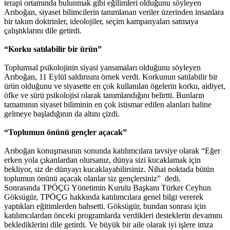
terapi ortamında bulunmak gibi eğilimleri olduğunu söyleyen
Arıboğan, siyaset bilimcilerin tanımlanan veriler üzerinden insanlara
bir takım doktrinler, ideolojiler, seçim kampanyaları satmaya
çalıştıklarını dile getirdi.
“Korku satılabilir bir ürün”
Toplumsal psikolojinin siyasi yansımaları olduğunu söyleyen
Arıboğan, 11 Eylül saldırısını örnek verdi. Korkunun satılabilir bir
ürün olduğunu ve siyasette en çok kullanılan ögelerin korku, aidiyet,
öfke ve sürü psikolojisi olarak tanımlandığını belirtti. Bunların
tamamının siyaset biliminin en çok istismar edilen alanları haline
gelmeye başladığının da altını çizdi.
“Toplumun önünü gençler açacak”
Arıboğan konuşmasının sonunda katılımcılara tavsiye olarak “Eğer
erken yola çıkanlardan olursanız, dünya sizi kucaklamak için
bekliyor, siz de dünyayı kucaklayabilirsiniz. Nihai noktada bütün
toplumun önünü açacak olanlar siz gençlersiniz” dedi.
Sonrasında TPÖÇG Yönetimin Kurulu Başkanı Türker Ceyhun
Göksügür, TPÖÇG hakkında katılımcılara genel bilgi vererek
yaptıkları eğitimlerden bahsetti. Göksügür, bundan sonrası için
katılımcılardan önceki programlarda verdikleri desteklerin devamını
beklediklerini dile getirdi. Ve büyük bir aile olarak iyi işlere imza