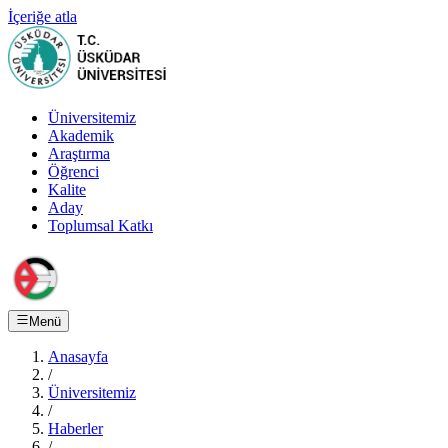
İçeriğe atla
Üniversitemiz
Akademik
Araştırma
Öğrenci
Kalite
Aday
Toplumsal Katkı
Menü
Anasayfa
/
Üniversitemiz
/
Haberler
/