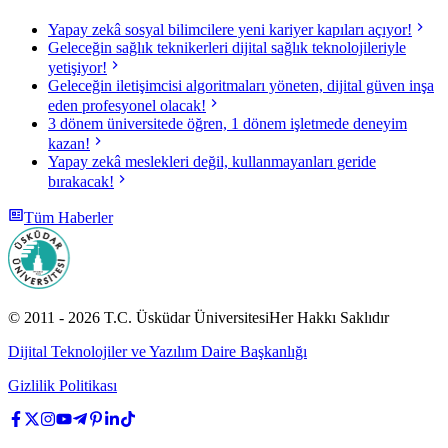
Yapay zekâ sosyal bilimcilere yeni kariyer kapıları açıyor!
Geleceğin sağlık teknikerleri dijital sağlık teknolojileriyle
yetişiyor!
Geleceğin iletişimcisi algoritmaları yöneten, dijital güven inşa
eden profesyonel olacak!
3 dönem üniversitede öğren, 1 dönem işletmede deneyim
kazan!
Yapay zekâ meslekleri değil, kullanmayanları geride
bırakacak!
Tüm Haberler
© 2011 -
2026
T.C.
Üsküdar Üniversitesi
Her Hakkı Saklıdır
Dijital Teknolojiler ve Yazılım Daire Başkanlığı
Gizlilik Politikası