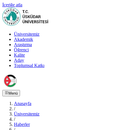
İçeriğe atla
Üniversitemiz
Akademik
Araştırma
Öğrenci
Kalite
Aday
Toplumsal Katkı
Menü
Anasayfa
/
Üniversitemiz
/
Haberler
/