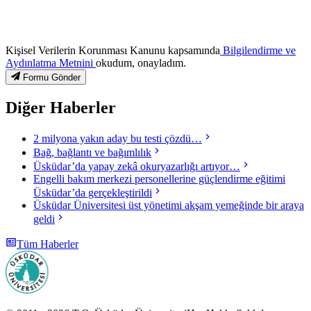
Kişisel Verilerin Korunması Kanunu kapsamında
Bilgilendirme ve
Aydınlatma Metnini
okudum, onayladım.
Formu Gönder
Diğer Haberler
2 milyona yakın aday bu testi çözdü…
Bağ, bağlantı ve bağımlılık
Üsküdar’da yapay zekâ okuryazarlığı artıyor…
Engelli bakım merkezi personellerine güçlendirme eğitimi
Üsküdar’da gerçekleştirildi
Üsküdar Üniversitesi üst yönetimi akşam yemeğinde bir araya
geldi
Tüm Haberler