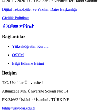
© 2011 -
2026
T.C.
Üsküdar Üniversitesi
Her Hakkı Saklıdır
Dijital Teknolojiler ve Yazılım Daire Başkanlığı
Gizlilik Politikası
Bağlantılar
Yükseköğretim Kurulu
ÖSYM
Bilgi Edinme Birimi
İletişim
T.C. Üsküdar Üniversitesi
Altunizade Mh. Üniversite Sokağı No: 14
PK:34662 Üsküdar / İstanbul / TÜRKİYE
bilgi@uskudar.edu.tr