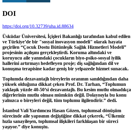
DOI
https://doi.org/10.32739/uha.id.88634
Üsküdar Üniversitesi, İçişleri Bakanlığı tarafından kabul edilen
ve Türkiye’de bir "sosyal inovasyon modeli" olarak hayata
geçirilen “Çocuk Dostu Bütünleşik Sağlık Hizmetleri Modeli”
projesinin açılışını gerçekleştirdi. Koruma altındaki ve
koruyucu aile yanındaki çocukların biyo-psiko-sosyal iyilik
hallerini artırmayı hedefleyen proje; diş sağlığından dil ve
konuşma terapisine kadar geniş bir yelpazede hizmet sunacak.
Toplumda dezavantajlı bireylerin oranının sanıldığından daha
yüksek olduğuna dikkat çeken Prof. Dr. Tarhan, “Toplumun
yaklaşık yüzde 40-50’si dezavantajlı. Bu kesim mutlu olmadıkça
diğerlerinin mutlu olması mümkün değil. Dolayısıyla bu konu
yalnızca o bireyleri değil, tüm toplumu ilgilendirir.” dedi.
İstanbul Vali Yardımcısı Hasan Gözen, toplumsal dönüşüm
sürecinde aile yapısının değiştiğine dikkat çekerek, “Ülkemiz
hızla sanayileşen, toplumsal ilişkileri farklılaşan bir süreci
yaşıyor.” diye konuştu.