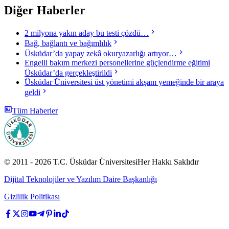
Diğer Haberler
2 milyona yakın aday bu testi çözdü…
Bağ, bağlantı ve bağımlılık
Üsküdar’da yapay zekâ okuryazarlığı artıyor…
Engelli bakım merkezi personellerine güçlendirme eğitimi
Üsküdar’da gerçekleştirildi
Üsküdar Üniversitesi üst yönetimi akşam yemeğinde bir araya
geldi
Tüm Haberler
© 2011 -
2026
T.C.
Üsküdar Üniversitesi
Her Hakkı Saklıdır
Dijital Teknolojiler ve Yazılım Daire Başkanlığı
Gizlilik Politikası