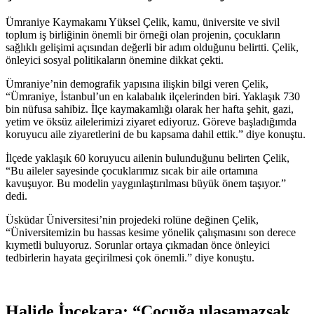
Ümraniye Kaymakamı Yüksel Çelik, kamu, üniversite ve sivil
toplum iş birliğinin önemli bir örneği olan projenin, çocukların
sağlıklı gelişimi açısından değerli bir adım olduğunu belirtti. Çelik,
önleyici sosyal politikaların önemine dikkat çekti.
Ümraniye’nin demografik yapısına ilişkin bilgi veren Çelik,
“Ümraniye, İstanbul’un en kalabalık ilçelerinden biri. Yaklaşık 730
bin nüfusa sahibiz. İlçe kaymakamlığı olarak her hafta şehit, gazi,
yetim ve öksüz ailelerimizi ziyaret ediyoruz. Göreve başladığımda
koruyucu aile ziyaretlerini de bu kapsama dahil ettik.” diye konuştu.
İlçede yaklaşık 60 koruyucu ailenin bulunduğunu belirten Çelik,
“Bu aileler sayesinde çocuklarımız sıcak bir aile ortamına
kavuşuyor. Bu modelin yaygınlaştırılması büyük önem taşıyor.”
dedi.
Üsküdar Üniversitesi’nin projedeki rolüne değinen Çelik,
“Üniversitemizin bu hassas kesime yönelik çalışmasını son derece
kıymetli buluyoruz. Sorunlar ortaya çıkmadan önce önleyici
tedbirlerin hayata geçirilmesi çok önemli.” diye konuştu.
Halide İncekara: “Çocuğa ulaşamazsak