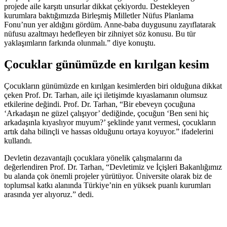
projede aile karşıtı unsurlar dikkat çekiyordu. Destekleyen
kurumlara baktığımızda Birleşmiş Milletler Nüfus Planlama
Fonu’nun yer aldığını gördüm. Anne-baba duygusunu zayıflatarak
nüfusu azaltmayı hedefleyen bir zihniyet söz konusu. Bu tür
yaklaşımların farkında olunmalı.” diye konuştu.
Çocuklar günümüzde en kırılgan kesim
Çocukların günümüzde en kırılgan kesimlerden biri olduğuna dikkat
çeken Prof. Dr. Tarhan, aile içi iletişimde kıyaslamanın olumsuz
etkilerine değindi. Prof. Dr. Tarhan, “Bir ebeveyn çocuğuna
‘Arkadaşın ne güzel çalışıyor’ dediğinde, çocuğun ‘Ben seni hiç
arkadaşınla kıyaslıyor muyum?’ şeklinde yanıt vermesi, çocukların
artık daha bilinçli ve hassas olduğunu ortaya koyuyor.” ifadelerini
kullandı.
Devletin dezavantajlı çocuklara yönelik çalışmalarını da
değerlendiren Prof. Dr. Tarhan, “Devletimiz ve İçişleri Bakanlığımız
bu alanda çok önemli projeler yürütüyor. Üniversite olarak biz de
toplumsal katkı alanında Türkiye’nin en yüksek puanlı kurumları
arasında yer alıyoruz.” dedi.