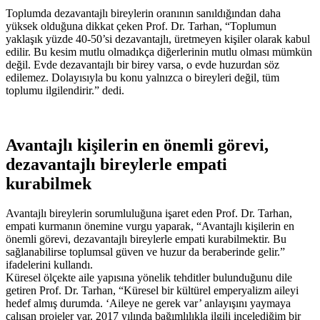
Toplumda dezavantajlı bireylerin oranının sanıldığından daha
yüksek olduğuna dikkat çeken Prof. Dr. Tarhan, “Toplumun
yaklaşık yüzde 40-50’si dezavantajlı, üretmeyen kişiler olarak kabul
edilir. Bu kesim mutlu olmadıkça diğerlerinin mutlu olması mümkün
değil. Evde dezavantajlı bir birey varsa, o evde huzurdan söz
edilemez. Dolayısıyla bu konu yalnızca o bireyleri değil, tüm
toplumu ilgilendirir.” dedi.
Avantajlı kişilerin en önemli görevi,
dezavantajlı bireylerle empati
kurabilmek
Avantajlı bireylerin sorumluluğuna işaret eden Prof. Dr. Tarhan,
empati kurmanın önemine vurgu yaparak, “Avantajlı kişilerin en
önemli görevi, dezavantajlı bireylerle empati kurabilmektir. Bu
sağlanabilirse toplumsal güven ve huzur da beraberinde gelir.”
ifadelerini kullandı.
Küresel ölçekte aile yapısına yönelik tehditler bulunduğunu dile
getiren Prof. Dr. Tarhan, “Küresel bir kültürel emperyalizm aileyi
hedef almış durumda. ‘Aileye ne gerek var’ anlayışını yaymaya
çalışan projeler var. 2017 yılında bağımlılıkla ilgili incelediğim bir