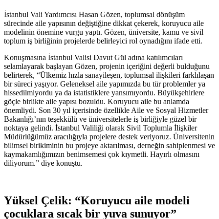
İstanbul Vali Yardımcısı Hasan Gözen, toplumsal dönüşüm
sürecinde aile yapısının değiştiğine dikkat çekerek, koruyucu aile
modelinin önemine vurgu yaptı. Gözen, üniversite, kamu ve sivil
toplum iş birliğinin projelerde belirleyici rol oynadığını ifade etti.
Konuşmasına İstanbul Valisi Davut Gül adına katılımcıları
selamlayarak başlayan Gözen, projenin içeriğini değerli bulduğunu
belirterek, “Ülkemiz hızla sanayileşen, toplumsal ilişkileri farklılaşan
bir süreci yaşıyor. Geleneksel aile yapımızda bu tür problemler ya
hissedilmiyordu ya da istatistiklere yansımıyordu. Büyükşehirlere
göçle birlikte aile yapısı bozuldu. Koruyucu aile bu anlamda
önemliydi. Son 30 yıl içerisinde özellikle Aile ve Sosyal Hizmetler
Bakanlığı’nın teşekkülü ve üniversitelerle iş birliğiyle güzel bir
noktaya gelindi. İstanbul Valiliği olarak Sivil Toplumla İlişkiler
Müdürlüğümüz aracılığıyla projelere destek veriyoruz. Üniversitenin
bilimsel birikiminin bu projeye aktarılması, derneğin sahiplenmesi ve
kaymakamlığımızın benimsemesi çok kıymetli. Hayırlı olmasını
diliyorum.” diye konuştu.
Yüksel Çelik: “Koruyucu aile modeli
çocuklara sıcak bir yuva sunuyor”