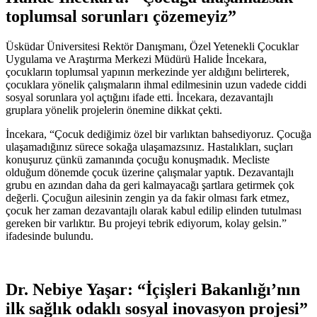
toplumsal sorunları çözemeyiz”
Üsküdar Üniversitesi Rektör Danışmanı, Özel Yetenekli Çocuklar
Uygulama ve Araştırma Merkezi Müdürü Halide İncekara,
çocukların toplumsal yapının merkezinde yer aldığını belirterek,
çocuklara yönelik çalışmaların ihmal edilmesinin uzun vadede ciddi
sosyal sorunlara yol açtığını ifade etti. İncekara, dezavantajlı
gruplara yönelik projelerin önemine dikkat çekti.
İncekara, “Çocuk dediğimiz özel bir varlıktan bahsediyoruz. Çocuğa
ulaşamadığınız sürece sokağa ulaşamazsınız. Hastalıkları, suçları
konuşuruz çünkü zamanında çocuğu konuşmadık. Mecliste
olduğum dönemde çocuk üzerine çalışmalar yaptık. Dezavantajlı
grubu en azından daha da geri kalmayacağı şartlara getirmek çok
değerli. Çocuğun ailesinin zengin ya da fakir olması fark etmez,
çocuk her zaman dezavantajlı olarak kabul edilip elinden tutulması
gereken bir varlıktır. Bu projeyi tebrik ediyorum, kolay gelsin.”
ifadesinde bulundu.
Dr. Nebiye Yaşar: “İçişleri Bakanlığı’nın
ilk sağlık odaklı sosyal inovasyon projesi”