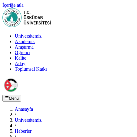
İçeriğe atla
Üniversitemiz
Akademik
Araştırma
Öğrenci
Kalite
Aday
Toplumsal Katkı
Menü
Anasayfa
/
Üniversitemiz
/
Haberler
/