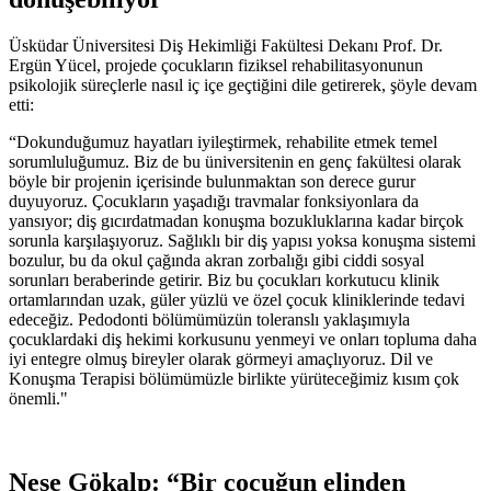
Üsküdar Üniversitesi Diş Hekimliği Fakültesi Dekanı Prof. Dr.
Ergün Yücel, projede çocukların fiziksel rehabilitasyonunun
psikolojik süreçlerle nasıl iç içe geçtiğini dile getirerek, şöyle devam
etti:
“Dokunduğumuz hayatları iyileştirmek, rehabilite etmek temel
sorumluluğumuz. Biz de bu üniversitenin en genç fakültesi olarak
böyle bir projenin içerisinde bulunmaktan son derece gurur
duyuyoruz. Çocukların yaşadığı travmalar fonksiyonlara da
yansıyor; diş gıcırdatmadan konuşma bozukluklarına kadar birçok
sorunla karşılaşıyoruz. Sağlıklı bir diş yapısı yoksa konuşma sistemi
bozulur, bu da okul çağında akran zorbalığı gibi ciddi sosyal
sorunları beraberinde getirir. Biz bu çocukları korkutucu klinik
ortamlarından uzak, güler yüzlü ve özel çocuk kliniklerinde tedavi
edeceğiz. Pedodonti bölümümüzün toleranslı yaklaşımıyla
çocuklardaki diş hekimi korkusunu yenmeyi ve onları topluma daha
iyi entegre olmuş bireyler olarak görmeyi amaçlıyoruz. Dil ve
Konuşma Terapisi bölümümüzle birlikte yürüteceğimiz kısım çok
önemli."
Neşe Gökalp: “Bir çocuğun elinden