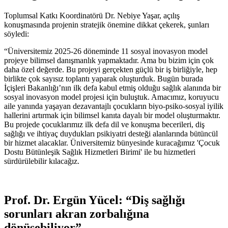
Toplumsal Katkı Koordinatörü Dr. Nebiye Yaşar, açılış
konuşmasında projenin stratejik önemine dikkat çekerek, şunları
söyledi:
“Üniversitemiz 2025-26 döneminde 11 sosyal inovasyon model
projeye bilimsel danışmanlık yapmaktadır. Ama bu bizim için çok
daha özel değerde. Bu projeyi gerçekten güçlü bir iş birliğiyle, hep
birlikte çok sayısız toplantı yaparak oluşturduk. Bugün burada
İçişleri Bakanlığı’nın ilk defa kabul etmiş olduğu sağlık alanında bir
sosyal inovasyon model projesi için buluştuk. Amacımız, koruyucu
aile yanında yaşayan dezavantajlı çocukların biyo-psiko-sosyal iyilik
hallerini artırmak için bilimsel kanıta dayalı bir model oluşturmaktır.
Bu projede çocuklarımız ilk defa dil ve konuşma becerileri, diş
sağlığı ve ihtiyaç duydukları psikiyatri desteği alanlarında bütüncül
bir hizmet alacaklar. Üniversitemiz bünyesinde kuracağımız 'Çocuk
Dostu Bütünleşik Sağlık Hizmetleri Birimi' ile bu hizmetleri
sürdürülebilir kılacağız.
Prof. Dr. Ergün Yücel: “Diş sağlığı
sorunları akran zorbalığına
dönüşebiliyor”