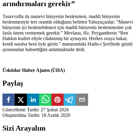
arındırmaları gerekir”
Tasavvufta da manevi bünyenin beslenmesi, maddi bünyenin
beslenmesiyle ters orantılı olduğunu belirten Yalsızuçanlar; “Manevi
bünyenin iyi beslenebilmesi için maddi bünyenin beslenmesine çok
fazla önem vermemek gerekir.” Mevlana, Hz. Peygamberin “Ben
Hakkın kudret eliyle cilalanmış bir aynayım. Herkes oraya bakar,
kendi nasılsa beni öyle görür.” manasındaki Hadis-i Şerifinde gönül
aynasından bahsettiğini anlatmaktadır dedi.
Üsküdar Haber Ajansı (ÜHA)
Paylaş
Güncelleme Tarihi
:
27 Şubat 2026
Oluşturulma Tarihi
:
18 Aralık 2020
Sizi Arayalım