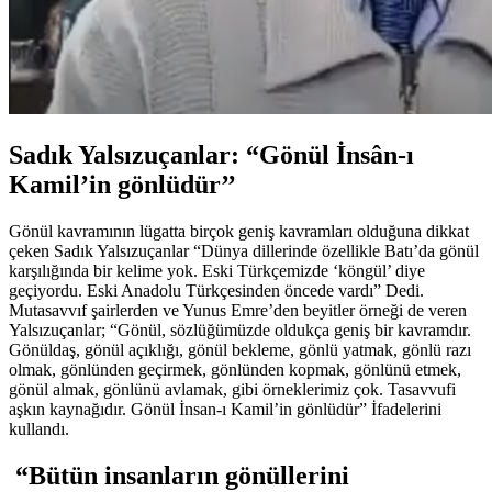
Sadık Yalsızuçanlar: “Gönül İnsân-ı
Kamil’in gönlüdür’’
Gönül kavramının lügatta birçok geniş kavramları olduğuna dikkat
çeken Sadık Yalsızuçanlar “Dünya dillerinde özellikle Batı’da gönül
karşılığında bir kelime yok. Eski Türkçemizde ‘köngül’ diye
geçiyordu. Eski Anadolu Türkçesinden öncede vardı” Dedi.
Mutasavvıf şairlerden ve Yunus Emre’den beyitler örneği de veren
Yalsızuçanlar; “Gönül, sözlüğümüzde oldukça geniş bir kavramdır.
Gönüldaş, gönül açıklığı, gönül bekleme, gönlü yatmak, gönlü razı
olmak, gönlünden geçirmek, gönlünden kopmak, gönlünü etmek,
gönül almak, gönlünü avlamak, gibi örneklerimiz çok. Tasavvufi
aşkın kaynağıdır. Gönül İnsan-ı Kamil’in
gönlüdür” İfadelerini
kullandı.
“Bütün insanların gönüllerini