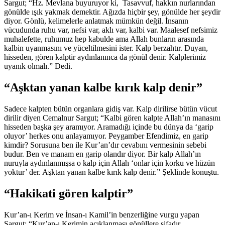
Sargut; “Hz. Mevlana buyuruyor ki, Tasavvuf, hakkın nurlarından
gönülde ışık yakmak demektir. Ağızda hiçbir şey, gönülde her şeydir
diyor. Gönlü, kelimelerle anlatmak mümkün değil. İnsanın
vücudunda ruhu var, nefsi var, aklı var, kalbi var. Maalesef nefsimiz
muhalefette, ruhumuz hep kabulde ama Allah bunların arasında
kalbin uyanmasını ve yüceltilmesini ister. Kalp berzahtır. Duyan,
hisseden, gören kalptir aydınlanınca da gönül denir. Kalplerimiz
uyanık olmalı.” Dedi.
“Aşktan yanan kalbe kırık kalp denir”
Sadece kalpten bütün organlara gidiş var. Kalp dirilirse bütün vücut
dirilir diyen Cemalnur Sargut; “Kalbi gören kalpte Allah’ın manasını
hisseden başka şey aramıyor. Aramadığı içinde bu dünya da ‘garip
oluyor’ herkes onu anlayamıyor. Peygamber Efendimiz, en garip
kimdir? Sorusuna ben ile Kur’an’dır cevabını vermesinin sebebi
budur. Ben ve manam en garip olandır diyor. Bir kalp Allah’ın
nuruyla aydınlanmışsa o kalp için Allah ‘onlar için korku ve hüzün
yoktur’ der. Aşktan yanan kalbe kırık kalp denir.” Şeklinde konuştu.
“Hakikati gören kalptir”
Kur’an-ı Kerim ve İnsan-ı Kamil’in benzerliğine vurgu yapan
Sargut: “Kur’an-ı Kerimin açıklanması gönüllere şifadır.