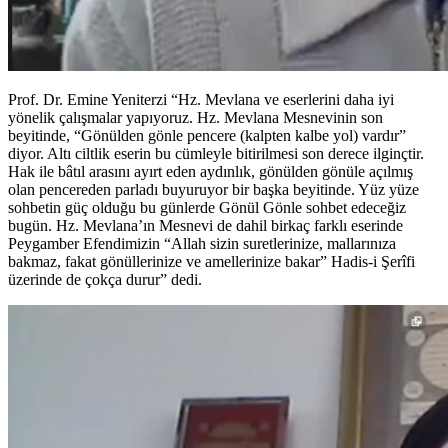
Prof. Dr. Emine Yeniterzi “Hz. Mevlana ve eserlerini daha iyi
yönelik çalışmalar yapıyoruz. Hz. Mevlana Mesnevinin son
beyitinde, “Gönülden gönle pencere (kalpten kalbe yol) vardır”
diyor. Altı ciltlik eserin bu cümleyle bitirilmesi son derece ilginçtir.
Hak ile bâtıl arasını ayırt eden aydınlık, gönülden gönüle açılmış
olan pencereden parladı buyuruyor bir başka beyitinde. Yüz yüze
sohbetin güç olduğu bu günlerde Gönül Gönle sohbet edeceğiz
bugün. Hz. Mevlana’ın Mesnevi de dahil birkaç farklı eserinde
Peygamber Efendimizin “Allah sizin suretlerinize, mallarınıza
bakmaz, fakat gönüllerinize ve amellerinize bakar” Hadis-i Şerîfi
üzerinde de çokça durur” dedi.