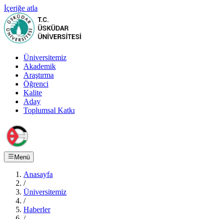
İçeriğe atla
Üniversitemiz
Akademik
Araştırma
Öğrenci
Kalite
Aday
Toplumsal Katkı
Menü
Anasayfa
/
Üniversitemiz
/
Haberler
/