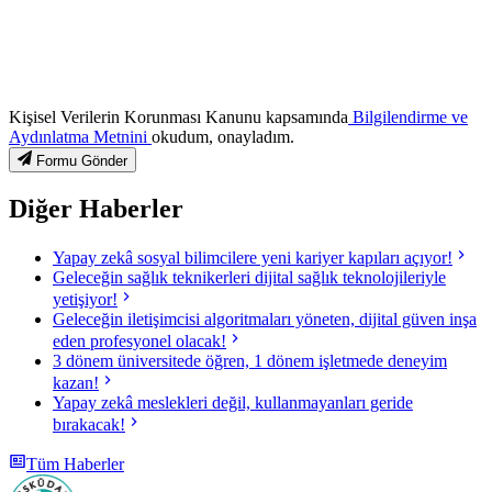
Kişisel Verilerin Korunması Kanunu kapsamında
Bilgilendirme ve
Aydınlatma Metnini
okudum, onayladım.
Formu Gönder
Diğer Haberler
Yapay zekâ sosyal bilimcilere yeni kariyer kapıları açıyor!
Geleceğin sağlık teknikerleri dijital sağlık teknolojileriyle
yetişiyor!
Geleceğin iletişimcisi algoritmaları yöneten, dijital güven inşa
eden profesyonel olacak!
3 dönem üniversitede öğren, 1 dönem işletmede deneyim
kazan!
Yapay zekâ meslekleri değil, kullanmayanları geride
bırakacak!
Tüm Haberler