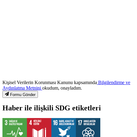
Kişisel Verilerin Korunması Kanunu kapsamında
Bilgilendirme ve
Aydınlatma Metnini
okudum, onayladım.
Formu Gönder
Haber ile ilişkili SDG etiketleri