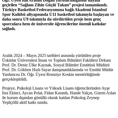
Öğr. Üyesi İdil Arasan Doğan yürütücülüğünde hayata
geçirilen “Sağlam Zihin Güçlü Takım” projesi tamamlandı.
Türkiye Basketbol Federasyonuna bağlı Akademi İstanbul
Spor Kulübü altyapısında U11 basketbol takımıyla başlayan ve
daha sonra U9 takımıyla da sürdürülen proje hem genç
sporculara hem de üniversite öğrencilerine önemli katkılar
sağladı.
Aralık 2024 – Mayıs 2025 tarihleri arasında yürütülen proje
Üsküdar Üniversitesi İnsan ve Toplum Bilimleri Fakültesi Dekanı
Prof. Dr. Deniz Ülke Kaynak, Sosyal Bilimler Enstitüsü Müdürü
Prof. Dr. Gökben Hızlı Sayar danışmanlıklarında ve Enstitü Müdür
Yardımcısı Dr. Öğr. Üyesi Remziye Keskin mentörlüğünde
gerçekleştirildi.
Projeye, Psikoloji Lisans ve Yüksek Lisans öğrencilerinden Ayşe
İsra Ekinci, Aycan Polat, Fidan Kasımlı, Hande Yalçın, Gizem Aslan
ile kurum dışından gönüllü olarak katılan Psikolog Zeynep
Yeşilçöllü aktif katkı sundu.