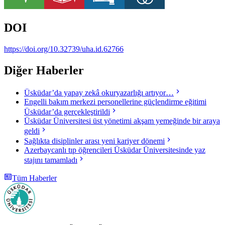
DOI
https://doi.org/10.32739/uha.id.62766
Diğer Haberler
Üsküdar’da yapay zekâ okuryazarlığı artıyor…
Engelli bakım merkezi personellerine güçlendirme eğitimi
Üsküdar’da gerçekleştirildi
Üsküdar Üniversitesi üst yönetimi akşam yemeğinde bir araya
geldi
Sağlıkta disiplinler arası yeni kariyer dönemi
Azerbaycanlı tıp öğrencileri Üsküdar Üniversitesinde yaz
stajını tamamladı
Tüm Haberler