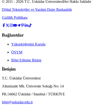
© 2011 -
2026
T.C.
Üsküdar Üniversitesi
Her Hakkı Saklıdır
Dijital Teknolojiler ve Yazılım Daire Başkanlığı
Gizlilik Politikası
Bağlantılar
Yükseköğretim Kurulu
ÖSYM
Bilgi Edinme Birimi
İletişim
T.C. Üsküdar Üniversitesi
Altunizade Mh. Üniversite Sokağı No: 14
PK:34662 Üsküdar / İstanbul / TÜRKİYE
bilgi@uskudar.edu.tr