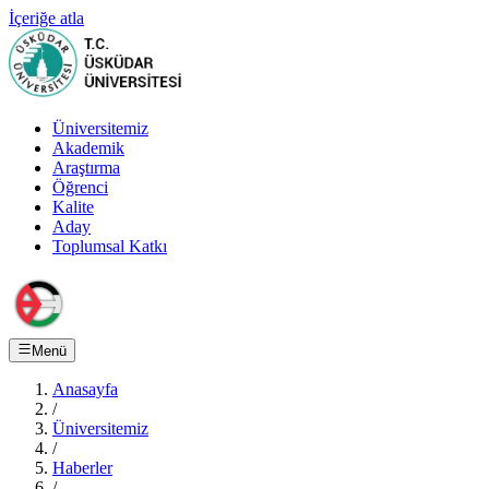
İçeriğe atla
Üniversitemiz
Akademik
Araştırma
Öğrenci
Kalite
Aday
Toplumsal Katkı
Menü
Anasayfa
/
Üniversitemiz
/
Haberler
/