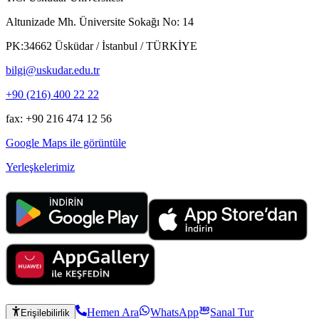
Altunizade Mh. Üniversite Sokağı No: 14
PK:34662 Üsküdar / İstanbul / TÜRKİYE
bilgi@uskudar.edu.tr
+90 (216) 400 22 22
fax: +90 216 474 12 56
Google Maps ile görüntüle
Yerleşkelerimiz
Hemen Ara
WhatsApp
Sanal Tur
Erişilebilirlik