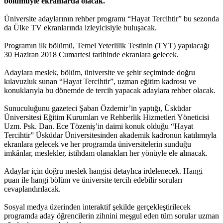
bölümüyle ekranlarda olacak.
Üniversite adaylarının rehber programı “Hayat Tercihtir” bu sezonda
da Ülke TV ekranlarında izleyicisiyle buluşacak.
Programın ilk bölümü, Temel Yeterlilik Testinin (TYT) yapılacağı
30 Haziran 2018 Cumartesi tarihinde ekranlara gelecek.
Adaylara meslek, bölüm, üniversite ve şehir seçiminde doğru
kılavuzluk sunan “Hayat Tercihtir”, uzman eğitim kadrosu ve
konuklarıyla bu dönemde de tercih yapacak adaylara rehber olacak.
Sunuculuğunu gazeteci Şaban Özdemir’in yaptığı, Üsküdar
Üniversitesi Eğitim Kurumları ve Rehberlik Hizmetleri Yöneticisi
Uzm. Psk. Dan. Ece Tözeniş’in daimi konuk olduğu “Hayat
Tercihtir” Üsküdar Üniversitesinden akademik kadronun katılımıyla
ekranlara gelecek ve her programda üniversitelerin sunduğu
imkânlar, meslekler, istihdam olanakları her yönüyle ele alınacak.
Adaylar için doğru meslek hangisi detaylıca irdelenecek. Hangi
puan ile hangi bölüm ve üniversite tercih edebilir soruları
cevaplandırılacak.
Sosyal medya üzerinden interaktif şekilde gerçekleştirilecek
programda aday öğrencilerin zihnini meşgul eden tüm sorular uzman