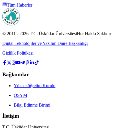
Tüm Haberler
© 2011 -
2026
T.C.
Üsküdar Üniversitesi
Her Hakkı Saklıdır
Dijital Teknolojiler ve Yazılım Daire Başkanlığı
Gizlilik Politikası
Bağlantılar
Yükseköğretim Kurulu
ÖSYM
Bilgi Edinme Birimi
İletişim
T.C. Üsküdar Üniversitesi