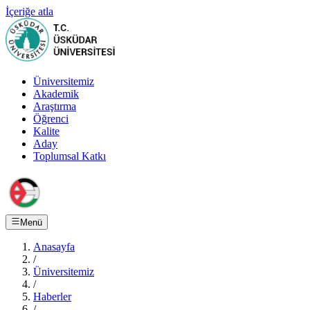
İçeriğe atla
Üniversitemiz
Akademik
Araştırma
Öğrenci
Kalite
Aday
Toplumsal Katkı
Menü
Anasayfa
/
Üniversitemiz
/
Haberler
/