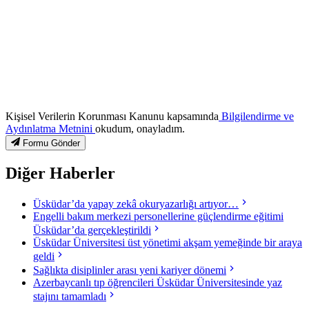
Kişisel Verilerin Korunması Kanunu kapsamında
Bilgilendirme ve
Aydınlatma Metnini
okudum, onayladım.
Formu Gönder
Diğer Haberler
Üsküdar’da yapay zekâ okuryazarlığı artıyor…
Engelli bakım merkezi personellerine güçlendirme eğitimi
Üsküdar’da gerçekleştirildi
Üsküdar Üniversitesi üst yönetimi akşam yemeğinde bir araya
geldi
Sağlıkta disiplinler arası yeni kariyer dönemi
Azerbaycanlı tıp öğrencileri Üsküdar Üniversitesinde yaz
stajını tamamladı