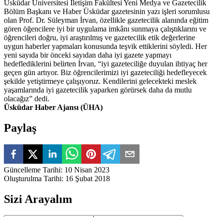
Üsküdar Üniversitesi İletişim Fakültesi Yeni Medya ve Gazetecilik
Bölüm Başkanı ve Haber Üsküdar gazetesinin yazı işleri sorumlusu
olan Prof. Dr. Süleyman İrvan, özellikle gazetecilik alanında eğitim
gören öğencilere iyi bir uygulama imkânı sunmaya çalıştıklarını ve
öğrencileri doğru, iyi araştırılmış ve gazetecilik etik değerlerine
uygun haberler yapmaları konusunda teşvik ettiklerini söyledi. Her
yeni sayıda bir önceki sayıdan daha iyi gazete yapmayı
hedeflediklerini belirten İrvan, “iyi gazeteciliğe duyulan ihtiyaç her
geçen gün artıyor. Biz öğrencilerimizi iyi gazeteciliği hedefleyecek
şekilde yetiştirmeye çalışıyoruz. Kendilerini gelecekteki meslek
yaşamlarında iyi gazetecilik yaparken görürsek daha da mutlu
olacağız” dedi.
Üsküdar Haber Ajansı (ÜHA)
Paylaş
Güncelleme Tarihi
:
10 Nisan 2023
Oluşturulma Tarihi
:
16 Şubat 2018
Sizi Arayalım