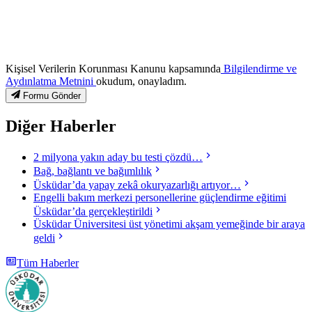
Kişisel Verilerin Korunması Kanunu kapsamında
Bilgilendirme ve
Aydınlatma Metnini
okudum, onayladım.
Formu Gönder
Diğer Haberler
2 milyona yakın aday bu testi çözdü…
Bağ, bağlantı ve bağımlılık
Üsküdar’da yapay zekâ okuryazarlığı artıyor…
Engelli bakım merkezi personellerine güçlendirme eğitimi
Üsküdar’da gerçekleştirildi
Üsküdar Üniversitesi üst yönetimi akşam yemeğinde bir araya
geldi
Tüm Haberler