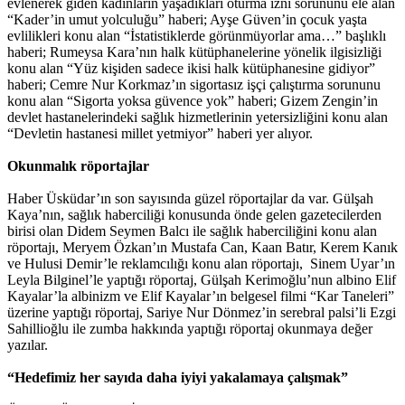
evlenerek giden kadınların yaşadıkları oturma izni sorununu ele alan
“Kader’in umut yolculuğu” haberi; Ayşe Güven’in çocuk yaşta
evlilikleri konu alan “İstatistiklerde görünmüyorlar ama…” başlıklı
haberi; Rumeysa Kara’nın halk kütüphanelerine yönelik ilgisizliği
konu alan “Yüz kişiden sadece ikisi halk kütüphanesine gidiyor”
haberi; Cemre Nur Korkmaz’ın sigortasız işçi çalıştırma sorununu
konu alan “Sigorta yoksa güvence yok” haberi; Gizem Zengin’in
devlet hastanelerindeki sağlık hizmetlerinin yetersizliğini konu alan
“Devletin hastanesi millet yetmiyor” haberi yer alıyor.
Okunmalık röportajlar
Haber Üsküdar’ın son sayısında güzel röportajlar da var. Gülşah
Kaya’nın, sağlık haberciliği konusunda önde gelen gazetecilerden
birisi olan Didem Seymen Balcı ile sağlık haberciliğini konu alan
röportajı, Meryem Özkan’ın Mustafa Can, Kaan Batır, Kerem Kanık
ve Hulusi Demir’le reklamcılığı konu alan röportajı, Sinem Uyar’ın
Leyla Bilginel’le yaptığı röportaj, Gülşah Kerimoğlu’nun albino Elif
Kayalar’la albinizm ve Elif Kayalar’ın belgesel filmi “Kar Taneleri”
üzerine yaptığı röportaj, Sariye Nur Dönmez’in serebral palsi’li Ezgi
Sahillioğlu ile zumba hakkında yaptığı röportaj okunmaya değer
yazılar.
“Hedefimiz her sayıda daha iyiyi yakalamaya çalışmak”