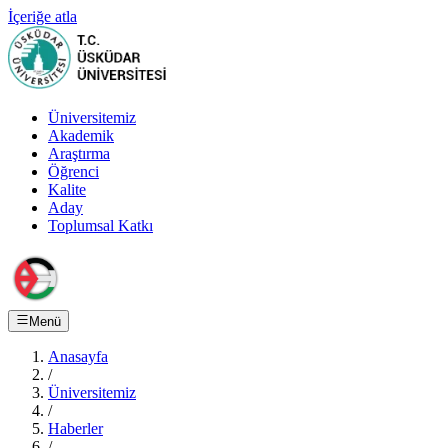
İçeriğe atla
Üniversitemiz
Akademik
Araştırma
Öğrenci
Kalite
Aday
Toplumsal Katkı
Menü
Anasayfa
/
Üniversitemiz
/
Haberler
/