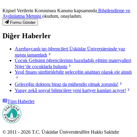
Kişisel Verilerin Korunması Kanunu kapsamında
Bilgilendirme ve
Aydınlatma Metnini
okudum, onayladım.
Formu Gönder
Diğer Haberler
Azerbaycanlı tıp öğrencileri Üsküdar Üniversitesinde yaz
stajını tamamladı
Çocuk Gelişimi öğrencilerinin hazırladığı eğitim materyalleri
Nijer’de çocuklarla buluştu
Yeşil finans sürdürülebilir geleceğin anahtarı olarak ele alındı
Geleceğin doktoru biraz da mühendis olmak zorunda!
Yapay zekâ sosyal bilimcilere yeni kariyer kapıları açıyor!
Tüm Haberler
© 2011 -
2026
T.C.
Üsküdar Üniversitesi
Her Hakkı Saklıdır