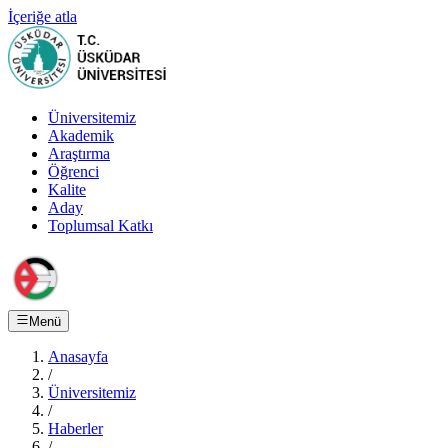
İçeriğe atla
Üniversitemiz
Akademik
Araştırma
Öğrenci
Kalite
Aday
Toplumsal Katkı
Menü
Anasayfa
/
Üniversitemiz
/
Haberler
/