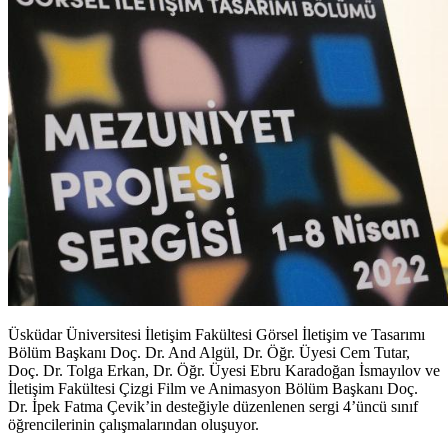
Üsküdar Üniversitesi İletişim Fakültesi Görsel İletişim ve Tasarımı
Bölüm Başkanı Doç. Dr. And Algül, Dr. Öğr. Üyesi Cem Tutar,
Doç. Dr. Tolga Erkan, Dr. Öğr. Üyesi Ebru Karadoğan İsmayılov ve
İletişim Fakültesi Çizgi Film ve Animasyon Bölüm Başkanı Doç.
Dr. İpek Fatma Çevik’in desteğiyle düzenlenen sergi 4’üncü sınıf
öğrencilerinin çalışmalarından oluşuyor.