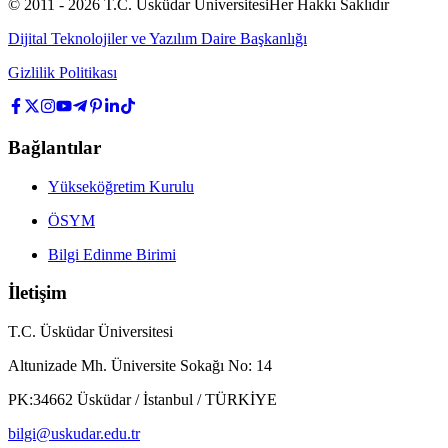
© 2011 -
2026
T.C.
Üsküdar Üniversitesi
Her Hakkı Saklıdır
Dijital Teknolojiler ve Yazılım Daire Başkanlığı
Gizlilik Politikası
Bağlantılar
Yükseköğretim Kurulu
ÖSYM
Bilgi Edinme Birimi
İletişim
T.C. Üsküdar Üniversitesi
Altunizade Mh. Üniversite Sokağı No: 14
PK:34662 Üsküdar / İstanbul / TÜRKİYE
bilgi@uskudar.edu.tr