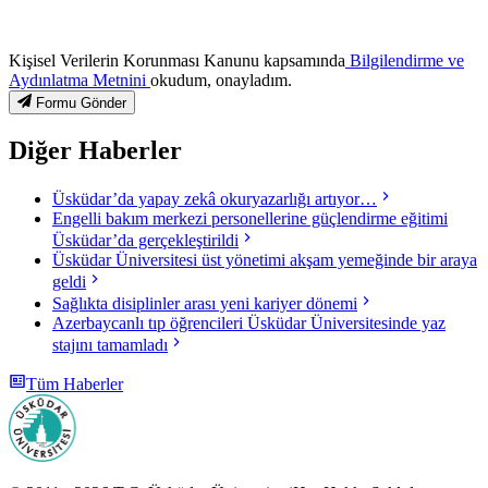
Kişisel Verilerin Korunması Kanunu kapsamında
Bilgilendirme ve
Aydınlatma Metnini
okudum, onayladım.
Formu Gönder
Diğer Haberler
Üsküdar’da yapay zekâ okuryazarlığı artıyor…
Engelli bakım merkezi personellerine güçlendirme eğitimi
Üsküdar’da gerçekleştirildi
Üsküdar Üniversitesi üst yönetimi akşam yemeğinde bir araya
geldi
Sağlıkta disiplinler arası yeni kariyer dönemi
Azerbaycanlı tıp öğrencileri Üsküdar Üniversitesinde yaz
stajını tamamladı
Tüm Haberler