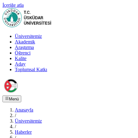
İçeriğe atla
Üniversitemiz
Akademik
Araştırma
Öğrenci
Kalite
Aday
Toplumsal Katkı
Menü
Anasayfa
/
Üniversitemiz
/
Haberler
/