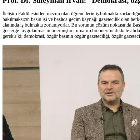
Prof. Dr. Süleyman İrvan: “Demokrasi, özgü
İletişim Fakültesinden mezun olan öğrencilerin iş bulmakta zorlandığ
bakılmaksızın basın işi ve başlıca geçim kaynağı gazetecilik olan herke
alanında iş bulmakta zorlanıyorlar. Bu sorunun çözüm noktasında Basın
gösterge’ uygulanmasını önermiştim, umarım bu önerimi dikkate alırlar
gerekir ki; demokrasi, özgür basının özgür gazeteciliği, özgür gazeteci