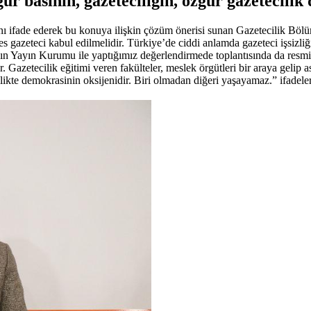
r basının, gazeteciliğin, özgür gazetecilik 
ını ifade ederek bu konuya ilişkin çözüm önerisi sunan Gazetecilik Böl
s gazeteci kabul edilmelidir. Türkiye’de ciddi anlamda gazeteci işsizliği 
 Yayın Kurumu ile yaptığımız değerlendirmede toplantısında da resmi ol
. Gazetecilik eğitimi veren fakülteler, meslek örgütleri bir araya gel
likte demokrasinin oksijenidir. Biri olmadan diğeri yaşayamaz.” ifadeler