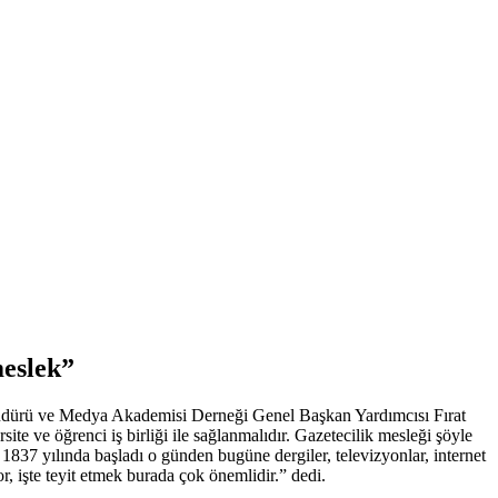
meslek”
i Müdürü ve Medya Akademisi Derneği Genel Başkan Yardımcısı Fırat
ite ve öğrenci iş birliği ile sağlanmalıdır. Gazetecilik mesleği şöyle
 1837 yılında başladı o günden bugüne dergiler, televizyonlar, internet
r, işte teyit etmek burada çok önemlidir.” dedi.