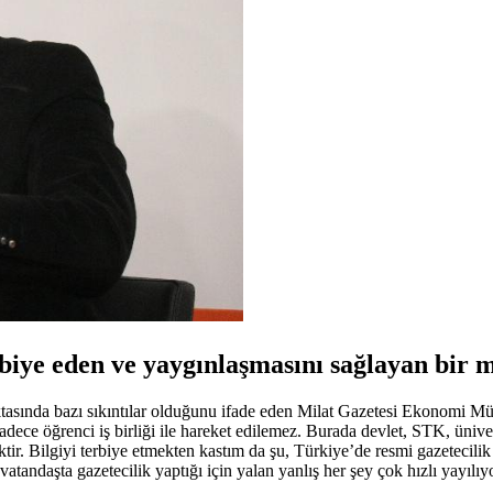
erbiye eden ve yaygınlaşmasını sağlayan bir 
 noktasında bazı sıkıntılar olduğunu ifade eden Milat Gazetesi Ekonom
dece öğrenci iş birliği ile hareket edilemez. Burada devlet, STK, ünivers
tir. Bilgiyi terbiye etmekten kastım da şu, Türkiye’de resmi gazetecilik
andaşta gazetecilik yaptığı için yalan yanlış her şey çok hızlı yayılıyo