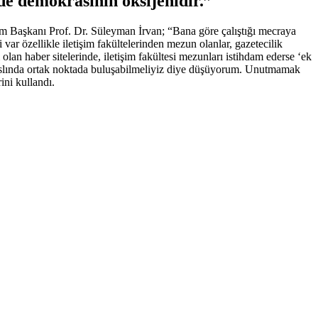
de demokrasinin oksijenidir.”
üm Başkanı Prof. Dr. Süleyman İrvan; “Bana göre çalıştığı mecraya
var özellikle iletişim fakültelerinden mezun olanlar, gazetecilik
an haber sitelerinde, iletişim fakültesi mezunları istihdam ederse ‘ek
ip aslında ortak noktada buluşabilmeliyiz diye düşüyorum. Unutmamak
ini kullandı.