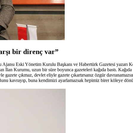
rşı bir direnç var”
u Ajansı Eski Yönetim Kurulu Başkanı ve Habertürk Gazetesi yazarı K
ın İlan Kurumu, uzun bir süre boyunca gazeteleri kağıda bastı. Kağıda b
eliyle gazete çıkmaz, devlet eliyle gazete çıkartırsanız özgür davranamaz
 Bunu kavrayıp, buna kendimizi ayarlamazsak hepimiz birer köleye dönü