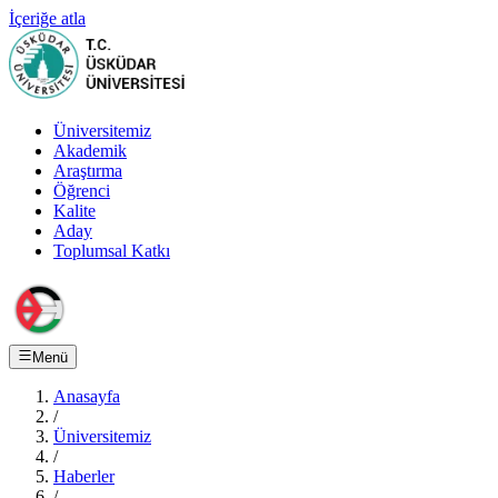
İçeriğe atla
Üniversitemiz
Akademik
Araştırma
Öğrenci
Kalite
Aday
Toplumsal Katkı
Menü
Anasayfa
/
Üniversitemiz
/
Haberler
/