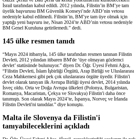
İsrail tarafından kabul edildi. 2012 yılında, Filistin’in BM’ye tam
üyelik başvurusu BM Güvenlik Konseyi’nde ABD’nin vetosu
nedeniyle kabul edilmedi. Filistin’in, BM’ye tam üye olmak için
yaptığı yeni başvuru ise, Nisan 2024’te ABD’nin vetosu nedeniyle
BM Genel Kuruluna getirilemedi.” dedi.
145 ülke resmen tanıdı
“Mayıs 2024 itibarıyla, 145 ülke tarafından resmen tanınan Filistin
Devleti, 2012 yılından itibaren BM'de ‘üye olmayan gözlemci
devlet’ statüsünde bulunuyor.” diyen Dr. Öğr. Üyesi Fehmi Ağca,
“Filistin Devleti, İslam İşbirliği Örgütü, Arap Birliği ve Uluslararası
Ceza Mahkemesi gibi pek çok uluslararası örgüte üyedir. Filistin'i
devlet olarak tanıyan ilk Avrupa Birliği üyesi devlet, 2014 yılında
İsveç oldu. Orta ve Doğa Avrupa ülkeleri (Polonya, Bulgaristan,
Romanya, Macaristan, Çekya ve Slovakya) Filistin'i daha önce
tanımıştı. Son olarak Mayıs 2024’te, İspanya, Norveç ve İrlanda
Filistin Devleti'ni tanıdılar.” diye konuştu.
Malta ile Slovenya da Filistin'i
tanıyabileceklerini açıkladı