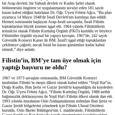
bir Arap devleti, bir Yahudi devleti ve Kudüs Şehri olarak
bölünmesini öngören ve uygulanmasını tavsiye eden 181 sayılı
kararı kabul ettiğini hatırlatan Dr. Öğr. Üyesi Fehmi Ağca, “Bu plan
uyarınca 14 Mayıs 1948'de İsrail Devleti'nin kuruluşu ilan edildi.
Hemen sonrasında başlayan Arap-İsrail savaşında, İsrail Filistin
topraklarının büyük kısmını işgal etti. 1964 yılında Filistinlilerin
temsilcisi olarak Filistin Kurtuluş Örgütü (FKÖ) kuruldu ve böylece
Filistinliler örgütlü siyasal bir yapıya kavuştu. 1967'de, 242 sayılı
Güvenlik Konseyi Kararı ile BM, İsrail'i işgal ettiği topraklardan
çekilmeye çağırdı; ancak İsrail bu kararı günümüze kadar kabul
etmedi.” diye anlattı.
Filistin’in, BM’ye tam üye olmak için
yaptığı başvuru ne oldu?
1967 ve 1973 savaşları sonrasında, BM Güvenlik Konseyi
tarafından Filistin’in meşru ülkesi olarak kabul edilen “Yeşil Hat”ın,
Doğu Kudüs, Batı Şeria ve Gazze Şeridi'ni kapsadığını da kaydeden
Dr. Öğr. Üyesi Fehmi Ağca, “Filistin Kurtuluş Örgütü, 1988 tarihli
bağımsızlık deklarasyonu ile Yeşil Hat'ı Filistin ülkesi olarak ilan etti.
1993 yılında imzalanan Oslo Antlaşmalarının ardından Batı Şeria ve
Gazze Şeridi bölgelerini yönetmek için Filistin Ulusal Otoritesi
kuruldu. Oslo İlkeler Bildirgesi'nin 1. maddesinde, Filistinlilerin
Gazze Şeridi ve Batı Şeria’da kendi yönetimlerini kurabilecekleri