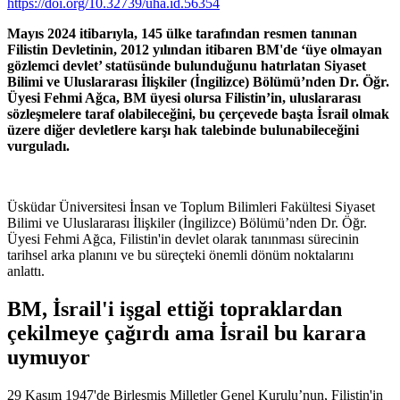
https://doi.org/10.32739/uha.id.56354
Mayıs 2024 itibarıyla, 145 ülke tarafından resmen tanınan
Filistin Devletinin, 2012 yılından itibaren BM'de ‘üye olmayan
gözlemci devlet’ statüsünde bulunduğunu hatırlatan Siyaset
Bilimi ve Uluslararası İlişkiler (İngilizce) Bölümü’nden Dr. Öğr.
Üyesi Fehmi Ağca, BM üyesi olursa Filistin’in, uluslararası
sözleşmelere taraf olabileceğini, bu çerçevede başta İsrail olmak
üzere diğer devletlere karşı hak talebinde bulunabileceğini
vurguladı.
Üsküdar Üniversitesi İnsan ve Toplum Bilimleri Fakültesi Siyaset
Bilimi ve Uluslararası İlişkiler (İngilizce) Bölümü’nden Dr. Öğr.
Üyesi Fehmi Ağca, Filistin'in devlet olarak tanınması sürecinin
tarihsel arka planını ve bu süreçteki önemli dönüm noktalarını
anlattı.
BM, İsrail'i işgal ettiği topraklardan
çekilmeye çağırdı ama İsrail bu karara
uymuyor
29 Kasım 1947'de Birleşmiş Milletler Genel Kurulu’nun, Filistin'in