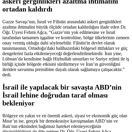
askeri gerginlikleri azaltma ihtimalini
ortadan kaldırdı
Gazze Savaşı’nın, İsrail ve Filistin arasındaki askeri gerginlikleri
azaltma ihtimalini büyük ölçüde ortadan kaldırdığını ifade eden Dr.
Öğr. Üyesi Fehmi Ağca, “Gazze’nin yok edilmesine ve İsrail
tarafından tamamen işgaline ve kontrolüne, bölge ülkelerinin zımnen
onay vermiş olduğu dahi söylenebilir. Filistin'in devlet olarak
tanınmasının, Ortadoğu'daki halihazırdaki bölgesel ittifakları ve güç
dengelerini fazla etkilemeyeceği değerlendirilmektedir. İran yine,
Lübnan’da kendisine bağlı Hizbullah unsurları ve Suriye rejimi ile iş
birliği içinde bölgede etkisini sürdürmeye ve İran’ın güvenliğini
ileriden savunma prensibine dayalı olarak sağlamaya çalışacaktır.”
dedi.
İsrail ile yapılacak bir savaşta ABD’nin
İsrail lehine doğrudan taraf olması
bekleniyor
Bölgeye en yakın ve en önemli askeri, siyasi ve ekonomik güç olan
Mısır’ın ise, gerçek bir demokrasiye kavuşmadan ABD’nin ve
Batı’nın etkisinden bağımsız hareket edemeyeceğinin
düşünüldüğünü de dile getiren Dr. Öğr. Üyesi Fehmi Ağca,