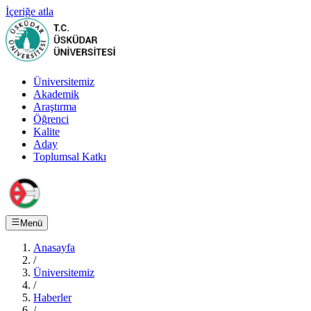
İçeriğe atla
Üniversitemiz
Akademik
Araştırma
Öğrenci
Kalite
Aday
Toplumsal Katkı
Menü
Anasayfa
/
Üniversitemiz
/
Haberler
/