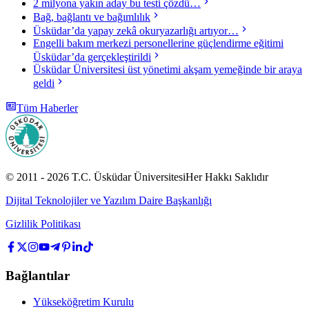
2 milyona yakın aday bu testi çözdü…
Bağ, bağlantı ve bağımlılık
Üsküdar’da yapay zekâ okuryazarlığı artıyor…
Engelli bakım merkezi personellerine güçlendirme eğitimi
Üsküdar’da gerçekleştirildi
Üsküdar Üniversitesi üst yönetimi akşam yemeğinde bir araya
geldi
Tüm Haberler
© 2011 -
2026
T.C.
Üsküdar Üniversitesi
Her Hakkı Saklıdır
Dijital Teknolojiler ve Yazılım Daire Başkanlığı
Gizlilik Politikası
Bağlantılar
Yükseköğretim Kurulu