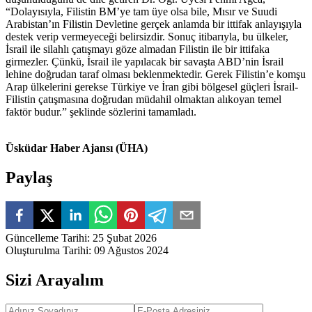
“Dolayısıyla, Filistin BM’ye tam üye olsa bile, Mısır ve Suudi
Arabistan’ın Filistin Devletine gerçek anlamda bir ittifak anlayışıyla
destek verip vermeyeceği belirsizdir. Sonuç itibarıyla, bu ülkeler,
İsrail ile silahlı çatışmayı göze almadan Filistin ile bir ittifaka
girmezler. Çünkü, İsrail ile yapılacak bir savaşta ABD’nin İsrail
lehine doğrudan taraf olması beklenmektedir. Gerek Filistin’e komşu
Arap ülkelerini gerekse Türkiye ve İran gibi bölgesel güçleri İsrail-
Filistin çatışmasına doğrudan müdahil olmaktan alıkoyan temel
faktör budur.” şeklinde sözlerini tamamladı.
Üsküdar Haber Ajansı (ÜHA)
Paylaş
Güncelleme Tarihi
:
25 Şubat 2026
Oluşturulma Tarihi
:
09 Ağustos 2024
Sizi Arayalım