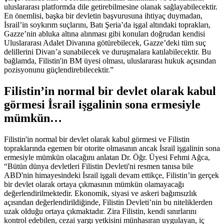
uluslararası platformda dile getirebilmesine olanak sağlayabilecektir.
En önemlisi, başka bir devletin başvurusuna ihtiyaç duymadan,
İsrail’in soykırım suçlarını, Batı Şeria’da işgal altındaki toprakları,
Gazze’nin abluka altına alınması gibi konuları doğrudan kendisi
Uluslararası Adalet Divanına götürebilecek, Gazze’deki tüm suç
delillerini Divan’a sunabilecek ve duruşmalara katılabilecektir. Bu
bağlamda, Filistin'in BM üyesi olması, uluslararası hukuk açısından
pozisyonunu güçlendirebilecektir.”
Filistin’in normal bir devlet olarak kabul
görmesi İsrail işgalinin sona ermesiyle
mümkün…
Filistin'in normal bir devlet olarak kabul görmesi ve Filistin
topraklarında egemen bir otorite olmasının ancak İsrail işgalinin sona
ermesiyle mümkün olacağını anlatan Dr. Öğr. Üyesi Fehmi Ağca,
“Bütün dünya devletleri Filistin Devleti'ni resmen tanısa bile
ABD'nin himayesindeki İsrail işgali devam ettikçe, Filistin’in gerçek
bir devlet olarak ortaya çıkmasının mümkün olamayacağı
değerlendirilmektedir. Ekonomik, siyasi ve askeri bağımsızlık
açısından değerlendirildiğinde, Filistin Devleti’nin bu niteliklerden
uzak olduğu ortaya çıkmaktadır. Zira Filistin, kendi sınırlarını
kontrol edebilen, cezai yargı yetkisini münhasıran uygulayan, iç