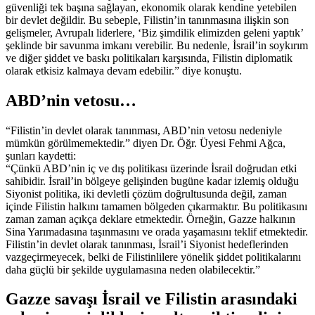
güvenliği tek başına sağlayan, ekonomik olarak kendine yetebilen
bir devlet değildir. Bu sebeple, Filistin’in tanınmasına ilişkin son
gelişmeler, Avrupalı liderlere, ‘Biz şimdilik elimizden geleni yaptık’
şeklinde bir savunma imkanı verebilir. Bu nedenle, İsrail’in soykırım
ve diğer şiddet ve baskı politikaları karşısında, Filistin diplomatik
olarak etkisiz kalmaya devam edebilir.” diye konuştu.
ABD’nin vetosu…
“Filistin’in devlet olarak tanınması, ABD’nin vetosu nedeniyle
mümkün görülmemektedir.” diyen Dr. Öğr. Üyesi Fehmi Ağca,
şunları kaydetti:
“Çünkü ABD’nin iç ve dış politikası üzerinde İsrail doğrudan etki
sahibidir. İsrail’in bölgeye gelişinden bugüne kadar izlemiş olduğu
Siyonist politika, iki devletli çözüm doğrultusunda değil, zaman
içinde Filistin halkını tamamen bölgeden çıkarmaktır. Bu politikasını
zaman zaman açıkça deklare etmektedir. Örneğin, Gazze halkının
Sina Yarımadasına taşınmasını ve orada yaşamasını teklif etmektedir.
Filistin’in devlet olarak tanınması, İsrail’i Siyonist hedeflerinden
vazgeçirmeyecek, belki de Filistinlilere yönelik şiddet politikalarını
daha güçlü bir şekilde uygulamasına neden olabilecektir.”
Gazze savaşı İsrail ve Filistin arasındaki