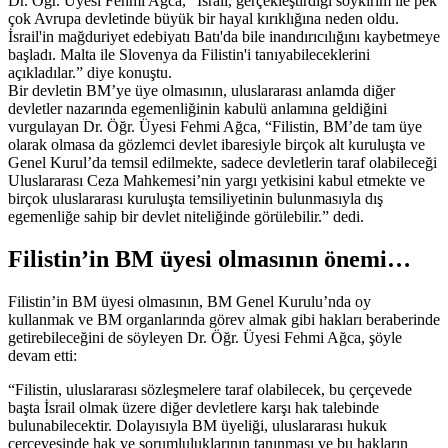
Dr. Öğr. Üyesi Fehmi Ağca, “İsrail, gerçekleştirdiği soykırım ile pek
çok Avrupa devletinde büyük bir hayal kırıklığına neden oldu.
İsrail'in mağduriyet edebiyatı Batı'da bile inandırıcılığını kaybetmeye
başladı. Malta ile Slovenya da Filistin'i tanıyabileceklerini
açıkladılar.” diye konuştu.
Bir devletin BM’ye üye olmasının, uluslararası anlamda diğer
devletler nazarında egemenliğinin kabulü anlamına geldiğini
vurgulayan Dr. Öğr. Üyesi Fehmi Ağca, “Filistin, BM’de tam üye
olarak olmasa da gözlemci devlet ibaresiyle birçok alt kuruluşta ve
Genel Kurul’da temsil edilmekte, sadece devletlerin taraf olabileceği
Uluslararası Ceza Mahkemesi’nin yargı yetkisini kabul etmekte ve
birçok uluslararası kuruluşta temsiliyetinin bulunmasıyla dış
egemenliğe sahip bir devlet niteliğinde görülebilir.” dedi.
Filistin’in BM üyesi olmasının önemi…
Filistin’in BM üyesi olmasının, BM Genel Kurulu’nda oy
kullanmak ve BM organlarında görev almak gibi hakları beraberinde
getirebileceğini de söyleyen Dr. Öğr. Üyesi Fehmi Ağca, şöyle
devam etti:
“Filistin, uluslararası sözleşmelere taraf olabilecek, bu çerçevede
başta İsrail olmak üzere diğer devletlere karşı hak talebinde
bulunabilecektir. Dolayısıyla BM üyeliği, uluslararası hukuk
çerçevesinde hak ve sorumluluklarının tanınması ve bu hakların