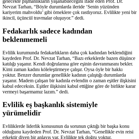
gelecekte pişmanlıkların yaşanabileceğini ifade eden Prof. Dr.
Nevzat Tarhan, “Böyle durumlarda ileride ‘Senin yüzünden
kariyerim mahvoldu’ gibi örneklere çok rastlıyoruz. Evlilikte yeni bir
ikincil, üçüncül travmalar oluşuyor.” dedi.
Fedakarlık sadece kadından
beklenmemeli
Evlilik kurumunda fedakarlıkların daha çok kadından beklendiğini
kaydeden Prof. Dr. Nevzat Tarhan, “Bazı erkeklerde bazen düşünce
katılığı yaşanır. Kendi doğrularına göre eşinin davranmasını bekler.
Kimi zaman kadını köleleştirmeye çalışır. Oysa öyle bir hakkı
yoktur. Benzer durumlar genellikle kadının çalıştığı durumlarda
yaşanır. Madem çalışan bir kadınla evlendin o zaman eşitler ilişkisini
kabul edeceksin. Eşitler ilişkisini kabul ettiğine göre de birlikte karar
vermeyi başarmamız lazım.” dedi.
Evlilik eş başkanlık sistemiyle
yürümelidir
Evliliklerde liderlik konusunun da sorunun çıktığı bir başka konu
olduğunu kaydeden Prof. Dr. Nevzat Tarhan, “Genellikle evin reisi
erkektir diyen bir anlayış var. Evlilikte tek doğru yoktur.