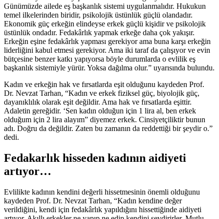
Günümüzde ailede eş başkanlık sistemi uygulanmalıdır. Hukukun
temel ilkelerinden biridir, psikolojik üstünlük güçlü olandadır.
Ekonomik güç erkeğin elindeyse erkek güçlü kişidir ve psikolojik
üstünlük ondadır. Fedakârlık yapmak erkeğe daha çok yakışır.
Erkeğin eşine fedakârlık yapması gerekiyor ama buna karşı erkeğin
liderliğini kabul etmesi gerekiyor. Ama iki taraf da çalışıyor ve evin
bütçesine benzer katkı yapıyorsa böyle durumlarda o evlilik eş
başkanlık sistemiyle yürür. Yoksa dağılma olur.” uyarısında bulundu.
Kadın ve erkeğin hak ve fırsatlarda eşit olduğunu kaydeden Prof.
Dr. Nevzat Tarhan, “Kadın ve erkek fiziksel güç, biyolojik güç,
dayanıklılık olarak eşit değildir. Ama hak ve fırsatlarda eşittir.
Adaletin gereğidir. ‘Sen kadın olduğun için 1 lira al, ben erkek
olduğum için 2 lira alayım” diyemez erkek. Cinsiyetçiliktir bunun
adı. Doğru da değildir. Zaten bu zamanın da reddettiği bir şeydir o.”
dedi.
Fedakarlık hisseden kadının aidiyeti
artıyor…
Evlilikte kadının kendini değerli hissetmesinin önemli olduğunu
kaydeden Prof. Dr. Nevzat Tarhan, “Kadın kendine değer
verildiğini, kendi için fedakârlık yapıldığını hissettiğinde aidiyeti
artıyor. Akıllı erkekler ne yapıp ne edip kendini sevdirirler. Mutlu