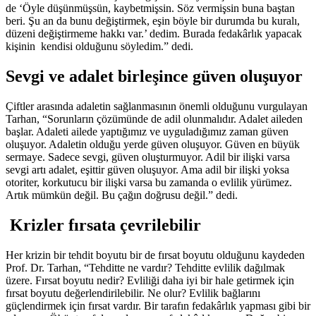
de ‘Öyle düşünmüşsün, kaybetmişsin. Söz vermişsin buna baştan
beri. Şu an da bunu değiştirmek, eşin böyle bir durumda bu kuralı,
düzeni değiştirmeme hakkı var.’ dedim. Burada fedakârlık yapacak
kişinin kendisi olduğunu söyledim.” dedi.
Sevgi ve adalet birleşince güven oluşuyor
Çiftler arasında adaletin sağlanmasının önemli olduğunu vurgulayan
Tarhan, “Sorunların çözümünde de adil olunmalıdır. Adalet aileden
başlar. Adaleti ailede yaptığımız ve uyguladığımız zaman güven
oluşuyor. Adaletin olduğu yerde güven oluşuyor. Güven en büyük
sermaye. Sadece sevgi, güven oluşturmuyor. Adil bir ilişki varsa
sevgi artı adalet, eşittir güven oluşuyor. Ama adil bir ilişki yoksa
otoriter, korkutucu bir ilişki varsa bu zamanda o evlilik yürümez.
Artık mümkün değil. Bu çağın doğrusu değil.” dedi.
Krizler fırsata çevrilebilir
Her krizin bir tehdit boyutu bir de fırsat boyutu olduğunu kaydeden
Prof. Dr. Tarhan, “Tehditte ne vardır? Tehditte evlilik dağılmak
üzere. Fırsat boyutu nedir? Evliliği daha iyi bir hale getirmek için
fırsat boyutu değerlendirilebilir. Ne olur? Evlilik bağlarını
güçlendirmek için fırsat vardır. Bir tarafın fedakârlık yapması gibi bir