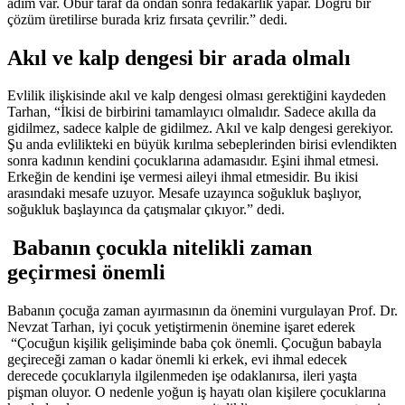
adım var. Öbür taraf da ondan sonra fedakârlık yapar. Doğru bir
çözüm üretilirse burada kriz fırsata çevrilir.” dedi.
Akıl ve kalp dengesi bir arada olmalı
Evlilik ilişkisinde akıl ve kalp dengesi olması gerektiğini kaydeden
Tarhan, “İkisi de birbirini tamamlayıcı olmalıdır. Sadece akılla da
gidilmez, sadece kalple de gidilmez. Akıl ve kalp dengesi gerekiyor.
Şu anda evlilikteki en büyük kırılma sebeplerinden birisi evlendikten
sonra kadının kendini çocuklarına adamasıdır. Eşini ihmal etmesi.
Erkeğin de kendini işe vermesi aileyi ihmal etmesidir. Bu ikisi
arasındaki mesafe uzuyor. Mesafe uzayınca soğukluk başlıyor,
soğukluk başlayınca da çatışmalar çıkıyor.” dedi.
Babanın çocukla nitelikli zaman
geçirmesi önemli
Babanın çocuğa zaman ayırmasının da önemini vurgulayan Prof. Dr.
Nevzat Tarhan, iyi çocuk yetiştirmenin önemine işaret ederek
“Çocuğun kişilik gelişiminde baba çok önemli. Çocuğun babayla
geçireceği zaman o kadar önemli ki erkek, evi ihmal edecek
derecede çocuklarıyla ilgilenmeden işe odaklanırsa, ileri yaşta
pişman oluyor. O nedenle yoğun iş hayatı olan kişilere çocuklarına