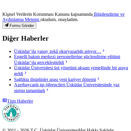
Kişisel Verilerin Korunması Kanunu kapsamında
Bilgilendirme ve
Aydınlatma Metnini
okudum, onayladım.
Formu Gönder
Diğer Haberler
Üsküdar’da yapay zekâ okuryazarlığı artıyor…
Engelli bakım merkezi personellerine güçlendirme eğitimi
Üsküdar’da gerçekleştirildi
Üsküdar Üniversitesi üst yönetimi akşam yemeğinde bir araya
geldi
Sağlıkta disiplinler arası yeni kariyer dönemi
Azerbaycanlı tıp öğrencileri Üsküdar Üniversitesinde yaz
stajını tamamladı
Tüm Haberler
© 2011 -
2026
T.C.
Üsküdar Üniversitesi
Her Hakkı Saklıdır