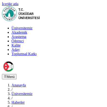
İçeriğe atla
Üniversitemiz
Akademik
Araştırma
Öğrenci
Kalite
Aday
Toplumsal Katkı
Menü
Anasayfa
/
Üniversitemiz
/
Haberler
/