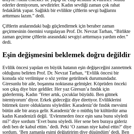
ederler demiyorum, sevdirirler. Kadın sevdiği zaman çok rahat
fedakârlık yapar. Sağlıklı bir evlilikte çiftlerin sevgi bağlarını
arttırması lazım.” dedi.
Çiftlerin aralarındaki bağı güçlendirmek için beraber zaman
geçirmesinin önemini vurgulayan Prof. Dr. Nevzat Tarhan, “Birlikte
zaman geçirme çiftlerin arasındaki sevgiyi arttırmaya yardım eder.”
dedi.
Eşin değişmesini beklemek doğru değildir
Evlilik öncesi yapılan en büyük hatanın eşin değişeceğini zannetmek
olduğunu belirten Prof. Dr. Nevzat Tarhan, “Evlilik öncesi bir
konuda söz verilmişse o söz yerine getirilmek durumundadır.
Giresunlu bir aile, boşanma noktasına gelmişler. Köprüden önceki
son çıkış diye bize geldiler. Her yaz Giresun’a fındık için
giderlermiş. Kadın ‘Yeter artık, çocuklar büyüdü. Ben gitmek
istemiyorum’ diyor. Erkek gideceğiz diye diretiyor. Evliliklerini
bitirmek üzere olduklarını söylediler. Karadeniz’de fındık mevsimi
bütün aile bir araya gelir. Karadeniz’de o müthiş bir kültürdür ama
kadın Karadenizli değil. ‘Evlenmeden önce eşin sana bunu söyledi
mi?’ diye sordum ‘Evet bunu söyledi. Her sene ben buraya gideriz
dedi ben de kabul ettim.’ dedi. Peki ‘O zaman niye kabul ettin?’ diye
sordum. ‘Ben zamanla eşimi değiştiririm diye düşündüm’ dedi. Ben