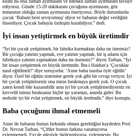
kısıtlı da olsa zaman ayırmasını ve nitelikli zaman ayırmasını tavsiye
ediyoruz. Günde 15-20 dakikasını çocuğuna ayırmasını, göz
temasının olduğu zaman ayırmasını öneriyoruz. Böyle durumlarda
çocuk ‘Babam beni seviyormuş’ diyor ve babanın değer verdiğini
hissediyor. Çocuk babayla özdeşim kurabiliyor.” dedi.
İyi insan yetiştirmek en büyük üretimdir
“İyi bir çocuk yetiştirmek, bir fabrika kurmaktan daha mı önemsiz?
Bir çocuğa yatırım yapmak, eve yatırım yapmak, bir iş adamı için
fabrikaya yatırım yapmaktan daha mı önemsiz?” diyen Tarhan, “İyi
bir insan yetiştirmek en büyük üretimdir. İbn-i Haldun'a ‘Çocuklar
nasıl eğitilmeli?’ diye soruyorlar. ‘Anne baba nasılsa öyle eğitilir’
diyor. Özel bir eğitim sistemine gerek yok gibi bir cevap veriyor. İyi
bir çocuk yetiştirirseniz ona miras bırakmaya gerek yok. O çocuk
zaten kendi bile kazanabilir ama iyi bir çocuk yetiştirmediyseniz en
kuvvetli mirası bıraksanız hiçbir işe yaramaz, anında gider. Bu
nedenle iyi bir evlat yetiştirmek, en büyük üretimdir.” diye konuştu.
Baba çocuğunu ihmal etmemeli
Anne ile babanın bunun farkında olması gerektiğini kaydeden Prof.
Dr. Nevzat Tarhan, “Çiftler bunun farkına varamıyorsa
evlenmemeli. Evi ile ailesiyle ilgilenmiyorsa, evlenmesin. Bu