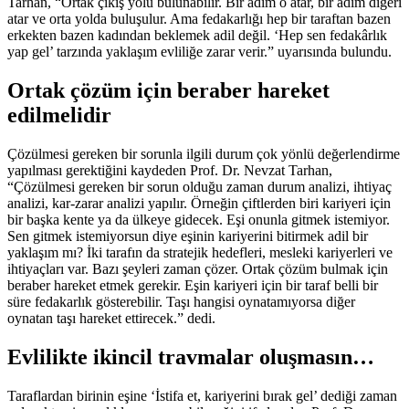
Tarhan, “Ortak çıkış yolu bulunabilir. Bir adım o atar, bir adım diğeri
atar ve orta yolda buluşulur. Ama fedakarlığı hep bir taraftan bazen
erkekten bazen kadından beklemek adil değil. ‘Hep sen fedakârlık
yap gel’ tarzında yaklaşım evliliğe zarar verir.” uyarısında bulundu.
Ortak çözüm için beraber hareket
edilmelidir
Çözülmesi gereken bir sorunla ilgili durum çok yönlü değerlendirme
yapılması gerektiğini kaydeden Prof. Dr. Nevzat Tarhan,
“Çözülmesi gereken bir sorun olduğu zaman durum analizi, ihtiyaç
analizi, kar-zarar analizi yapılır. Örneğin çiftlerden biri kariyeri için
bir başka kente ya da ülkeye gidecek. Eşi onunla gitmek istemiyor.
Sen gitmek istemiyorsun diye eşinin kariyerini bitirmek adil bir
yaklaşım mı? İki tarafın da stratejik hedefleri, mesleki kariyerleri ve
ihtiyaçları var. Bazı şeyleri zaman çözer. Ortak çözüm bulmak için
beraber hareket etmek gerekir. Eşin kariyeri için bir taraf belli bir
süre fedakarlık gösterebilir. Taşı hangisi oynatamıyorsa diğer
oynatan taşı hareket ettirecek.” dedi.
Evlilikte ikincil travmalar oluşmasın…
Taraflardan birinin eşine ‘İstifa et, kariyerini bırak gel’ dediği zaman