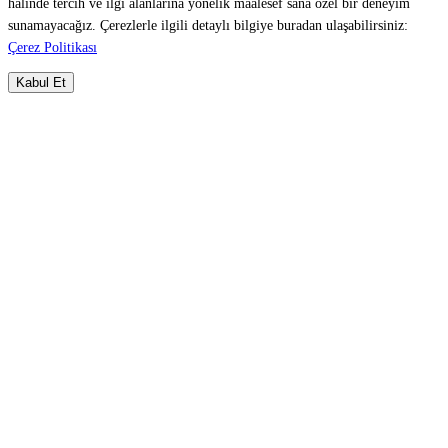
halinde tercih ve ilgi alanlarına yönelik maalesef sana özel bir deneyim
sunamayacağız. Çerezlerle ilgili detaylı bilgiye buradan ulaşabilirsiniz:
Çerez Politikası
Kabul Et