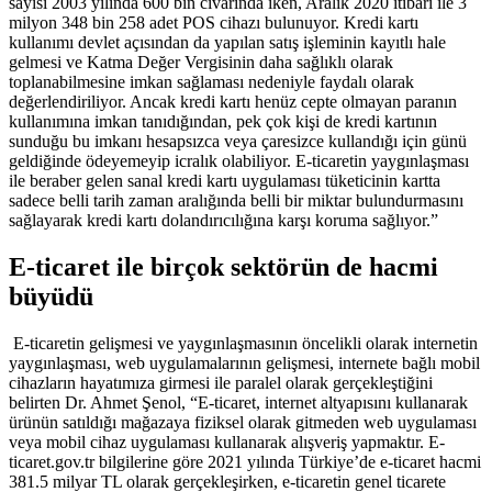
sayısı 2003 yılında 600 bin civarında iken, Aralık 2020 itibarı ile 3
milyon 348 bin 258 adet POS cihazı bulunuyor. Kredi kartı
kullanımı devlet açısından da yapılan satış işleminin kayıtlı hale
gelmesi ve Katma Değer Vergisinin daha sağlıklı olarak
toplanabilmesine imkan sağlaması nedeniyle faydalı olarak
değerlendiriliyor. Ancak kredi kartı henüz cepte olmayan paranın
kullanımına imkan tanıdığından, pek çok kişi de kredi kartının
sunduğu bu imkanı hesapsızca veya çaresizce kullandığı için günü
geldiğinde ödeyemeyip icralık olabiliyor. E-ticaretin yaygınlaşması
ile beraber gelen sanal kredi kartı uygulaması tüketicinin kartta
sadece belli tarih zaman aralığında belli bir miktar bulundurmasını
sağlayarak kredi kartı dolandırıcılığına karşı koruma sağlıyor.”
E-ticaret ile birçok sektörün de hacmi
büyüdü
E-ticaretin gelişmesi ve yaygınlaşmasının öncelikli olarak internetin
yaygınlaşması, web uygulamalarının gelişmesi, internete bağlı mobil
cihazların hayatımıza girmesi ile paralel olarak gerçekleştiğini
belirten Dr. Ahmet Şenol, “E-ticaret, internet altyapısını kullanarak
ürünün satıldığı mağazaya fiziksel olarak gitmeden web uygulaması
veya mobil cihaz uygulaması kullanarak alışveriş yapmaktır. E-
ticaret.gov.tr bilgilerine göre 2021 yılında Türkiye’de e-ticaret hacmi
381.5 milyar TL olarak gerçekleşirken, e-ticaretin genel ticarete