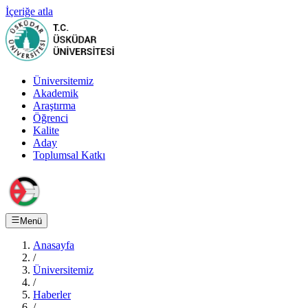
İçeriğe atla
Üniversitemiz
Akademik
Araştırma
Öğrenci
Kalite
Aday
Toplumsal Katkı
Menü
Anasayfa
/
Üniversitemiz
/
Haberler
/