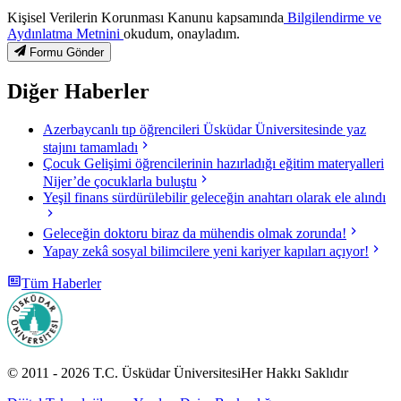
Kişisel Verilerin Korunması Kanunu kapsamında
Bilgilendirme ve
Aydınlatma Metnini
okudum, onayladım.
Formu Gönder
Diğer Haberler
Azerbaycanlı tıp öğrencileri Üsküdar Üniversitesinde yaz
stajını tamamladı
Çocuk Gelişimi öğrencilerinin hazırladığı eğitim materyalleri
Nijer’de çocuklarla buluştu
Yeşil finans sürdürülebilir geleceğin anahtarı olarak ele alındı
Geleceğin doktoru biraz da mühendis olmak zorunda!
Yapay zekâ sosyal bilimcilere yeni kariyer kapıları açıyor!
Tüm Haberler
© 2011 -
2026
T.C.
Üsküdar Üniversitesi
Her Hakkı Saklıdır