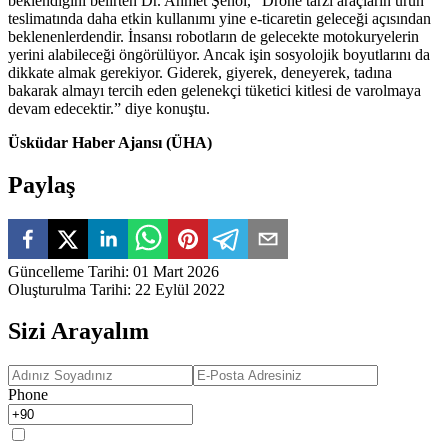
beklendiğini belirten Dr. Ahmet Şenol, “Drone tarzı araçların ürün
teslimatında daha etkin kullanımı yine e-ticaretin geleceği açısından
beklenenlerdendir. İnsansı robotların de gelecekte motokuryelerin
yerini alabileceği öngörülüyor. Ancak işin sosyolojik boyutlarını da
dikkate almak gerekiyor. Giderek, giyerek, deneyerek, tadına
bakarak almayı tercih eden gelenekçi tüketici kitlesi de varolmaya
devam edecektir.” diye konuştu.
Üsküdar Haber Ajansı (ÜHA)
Paylaş
Güncelleme Tarihi
:
01 Mart 2026
Oluşturulma Tarihi
:
22 Eylül 2022
Sizi Arayalım
Phone