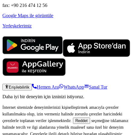
fax: +90 216 474 12 56
Google Maps ile görüntüle
Yerleşkelerimiz
Hemen Ara
WhatsApp
Sanal Tur
Erişilebilirlik
Daha iyi bir deneyim için izninizi istiyoruz.
İnternet sitemizde deneyimlerinizi kişiselleştirmek amacıyla çerezler
kullanılmakta olup, izin vermeniz halinde zorunlu çerezler haricindeki
çerezlerle toplanan veriler işlenmektedir.
seçeneğine tıklamanız
Reddet
halinde tercih ve ilgi alanlarına yönelik maalesef sana özel bir deneyim
sunamayacağız. Çerezlerle ilgili detaylı bilgiye buradan ulaşabilirsiniz: