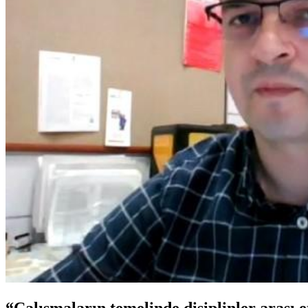
“Çalışmaların temelinde disiplinler arası e