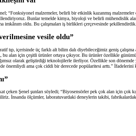
; “Fonksiyonel malzemeler, belirli bir etkinlik kazanmış malzemeler 
llendiriyoruz. Bunlar temelde kimya, biyoloji ve belirli mühendislik alan
a imkânım oldu. Bu çalışmaları iş birlikleri çerçevesinde şekillendirdik
verilmesine vesile oldu”
if tıp, içerisinde üç farklı alt bilim dalı diyebileceğimiz geniş çalışm
z, bu alan için çeşitli ürünler ortaya çıkıyor. Bu ürünler özellikle gün
bağımsız olarak geliştirdiği teknolojilerle ilerliyor. Özellikle son dönem
e önemliydi ama çok ciddi bir derecede popülaritesi arttı.” İfadelerini 
nı”
çeken Şenel şunları söyledi; “Biyosensörler pek çok alan için çok kıyme
liriz. İnsanda ölçümler, laboratuvardaki deneylerin takibi, fabrikalardak