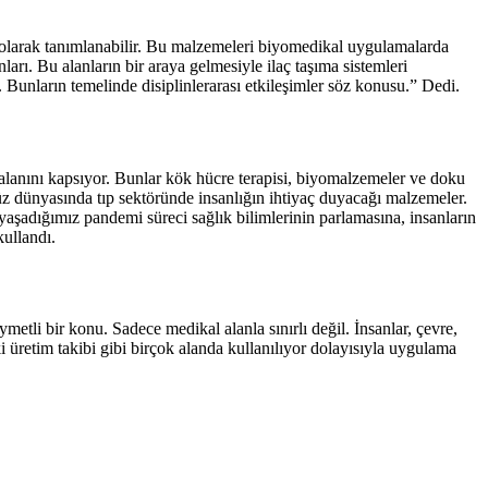
olarak tanımlanabilir. Bu malzemeleri biyomedikal uygulamalarda
ları. Bu alanların bir araya gelmesiyle ilaç taşıma sistemleri
. Bunların temelinde disiplinlerarası etkileşimler söz konusu.” Dedi.
a alanını kapsıyor. Bunlar kök hücre terapisi, biyomalzemeler ve doku
ümüz dünyasında tıp sektöründe insanlığın ihtiyaç duyacağı malzemeler.
de yaşadığımız pandemi süreci sağlık bilimlerinin parlamasına, insanların
kullandı.
tli bir konu. Sadece medikal alanla sınırlı değil. İnsanlar, çevre,
i üretim takibi gibi birçok alanda kullanılıyor dolayısıyla uygulama