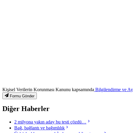
Kişisel Verilerin Korunması Kanunu kapsamında
Bilgilendirme ve A
Formu Gönder
Diğer Haberler
2 milyona yakın aday bu testi çözdü…
Bağ, bağlantı ve bağımlılık