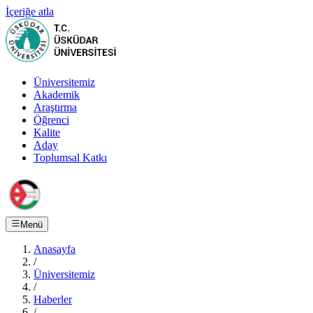
İçeriğe atla
Üniversitemiz
Akademik
Araştırma
Öğrenci
Kalite
Aday
Toplumsal Katkı
Menü
Anasayfa
/
Üniversitemiz
/
Haberler
/