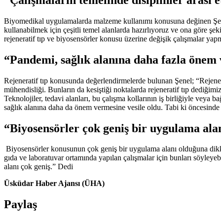
Biyomedikal uygulamalarda malzeme kullanımı konusuna değinen Şenel
kullanabilmek için çeşitli temel alanlarda hazırlıyoruz ve ona göre şeki
rejeneratif tıp ve biyosensörler konusu üzerine değişik çalışmalar yapm
“Pandemi, sağlık alanına daha fazla önem 
Rejeneratif tıp konusunda değerlendirmelerde bulunan Şenel; “Rejenerat
mühendisliği. Bunların da kesiştiği noktalarda rejeneratif tıp dediğimi
Teknolojiler, tedavi alanları, bu çalışma kollarının iş birliğiyle veya 
sağlık alanına daha da önem vermesine vesile oldu. Tabi ki öncesinde d
“Biyosensörler çok geniş bir uygulama ala
Biyosensörler konusunun çok geniş bir uygulama alanı olduğuna dikkat 
gıda ve laboratuvar ortamında yapılan çalışmalar için bunları söyleyebi
alanı çok geniş.” Dedi
Üsküdar Haber Ajansı (ÜHA)
Paylaş