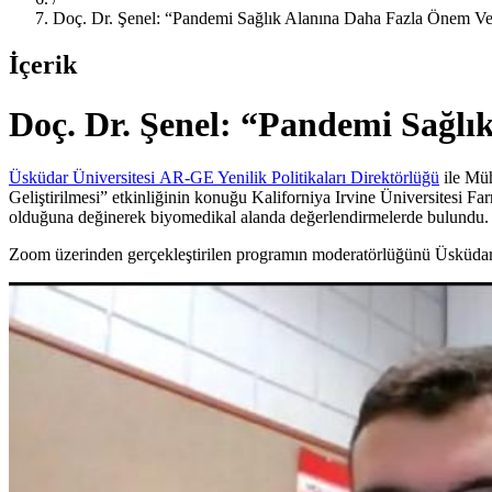
Doç. Dr. Şenel: “Pandemi Sağlık Alanına Daha Fazla Önem Ve
İçerik
Doç. Dr. Şenel: “Pandemi Sağlı
Üsküdar Üniversitesi
AR-GE Yenilik Politikaları Direktörlüğü
ile Müh
Geliştirilmesi” etkinliğinin konuğu Kaliforniya Irvine Üniversitesi Fa
olduğuna değinerek biyomedikal alanda değerlendirmelerde bulundu.
Zoom üzerinden gerçekleştirilen programın moderatörlüğünü Üsküdar 