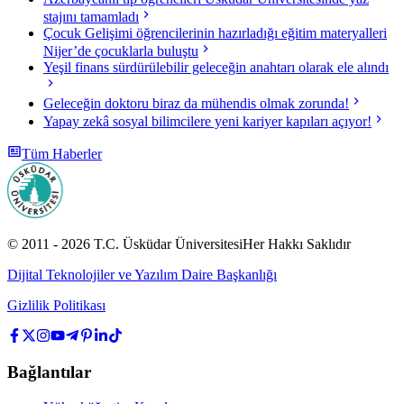
stajını tamamladı
Çocuk Gelişimi öğrencilerinin hazırladığı eğitim materyalleri
Nijer’de çocuklarla buluştu
Yeşil finans sürdürülebilir geleceğin anahtarı olarak ele alındı
Geleceğin doktoru biraz da mühendis olmak zorunda!
Yapay zekâ sosyal bilimcilere yeni kariyer kapıları açıyor!
Tüm Haberler
© 2011 -
2026
T.C.
Üsküdar Üniversitesi
Her Hakkı Saklıdır
Dijital Teknolojiler ve Yazılım Daire Başkanlığı
Gizlilik Politikası
Bağlantılar