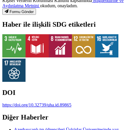
Kişisel Verilerin Korunması Kanunu kapsamında
Bilgilendirme ve
Aydınlatma Metnini
okudum, onayladım.
Formu Gönder
Haber ile ilişkili SDG etiketleri
DOI
https://doi.org/10.32739/uha.id.89865
Diğer Haberler
Azerbaycanlı tıp öğrencileri Üsküdar Üniversitesinde yaz