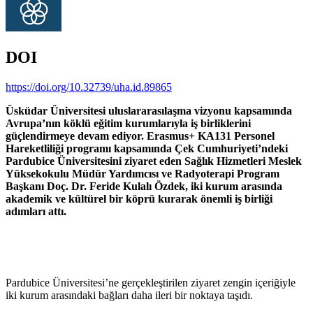
DOI
https://doi.org/10.32739/uha.id.89865
Üsküdar Üniversitesi uluslararasılaşma vizyonu kapsamında
Avrupa’nın köklü eğitim kurumlarıyla iş birliklerini
güçlendirmeye devam ediyor. Erasmus+ KA131 Personel
Hareketliliği programı kapsamında Çek Cumhuriyeti’ndeki
Pardubice Üniversitesini ziyaret eden Sağlık Hizmetleri Meslek
Yüksekokulu Müdür Yardımcısı ve Radyoterapi Program
Başkanı Doç. Dr. Feride Kulalı Özdek, iki kurum arasında
akademik ve kültürel bir köprü kurarak önemli iş birliği
adımları attı.
Pardubice Üniversitesi’ne gerçekleştirilen ziyaret zengin içeriğiyle
iki kurum arasındaki bağları daha ileri bir noktaya taşıdı.