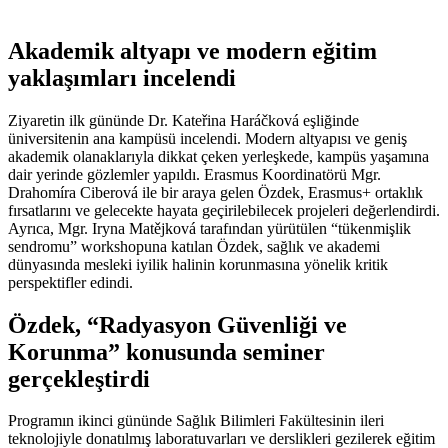
Akademik altyapı ve modern eğitim
yaklaşımları incelendi
Ziyaretin ilk gününde Dr. Kateřina Haráčková eşliğinde
üniversitenin ana kampüsü incelendi. Modern altyapısı ve geniş
akademik olanaklarıyla dikkat çeken yerleşkede, kampüs yaşamına
dair yerinde gözlemler yapıldı. Erasmus Koordinatörü Mgr.
Drahomíra Ciberová ile bir araya gelen Özdek, Erasmus+ ortaklık
fırsatlarını ve gelecekte hayata geçirilebilecek projeleri değerlendirdi.
Ayrıca, Mgr. Iryna Matějková tarafından yürütülen “tükenmişlik
sendromu” workshopuna katılan Özdek, sağlık ve akademi
dünyasında mesleki iyilik halinin korunmasına yönelik kritik
perspektifler edindi.
Özdek, “Radyasyon Güvenliği ve
Korunma” konusunda seminer
gerçekleştirdi
Programın ikinci gününde Sağlık Bilimleri Fakültesinin ileri
teknolojiyle donatılmış laboratuvarları ve derslikleri gezilerek eğitim