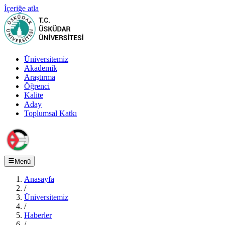
İçeriğe atla
Üniversitemiz
Akademik
Araştırma
Öğrenci
Kalite
Aday
Toplumsal Katkı
Menü
Anasayfa
/
Üniversitemiz
/
Haberler
/