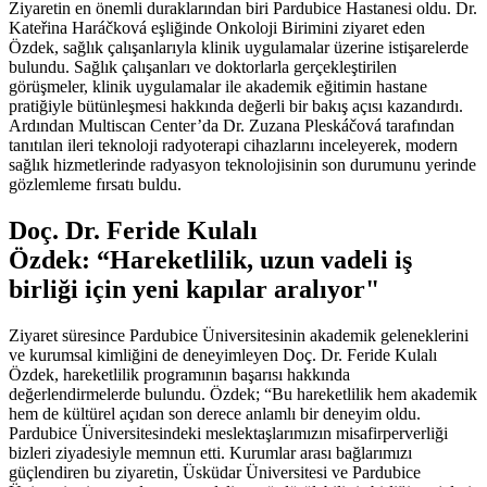
Ziyaretin en önemli duraklarından biri Pardubice Hastanesi oldu. Dr.
Kateřina Haráčková eşliğinde Onkoloji Birimini ziyaret eden
Özdek, sağlık çalışanlarıyla klinik uygulamalar üzerine istişarelerde
bulundu. Sağlık çalışanları ve doktorlarla gerçekleştirilen
görüşmeler, klinik uygulamalar ile akademik eğitimin hastane
pratiğiyle bütünleşmesi hakkında değerli bir bakış açısı kazandırdı.
Ardından Multiscan Center’da Dr. Zuzana Pleskáčová tarafından
tanıtılan ileri teknoloji radyoterapi cihazlarını inceleyerek, modern
sağlık hizmetlerinde radyasyon teknolojisinin son durumunu yerinde
gözlemleme fırsatı buldu.
Doç. Dr. Feride Kulalı
Özdek:
“Hareketlilik, uzun vadeli iş
birliği için yeni kapılar aralıyor"
Ziyaret süresince Pardubice Üniversitesinin akademik geleneklerini
ve kurumsal kimliğini de deneyimleyen Doç. Dr. Feride Kulalı
Özdek, hareketlilik programının başarısı hakkında
değerlendirmelerde bulundu. Özdek; “Bu hareketlilik hem akademik
hem de kültürel açıdan son derece anlamlı bir deneyim oldu.
Pardubice Üniversitesindeki meslektaşlarımızın misafirperverliği
bizleri ziyadesiyle memnun etti. Kurumlar arası bağlarımızı
güçlendiren bu ziyaretin, Üsküdar Üniversitesi ve Pardubice