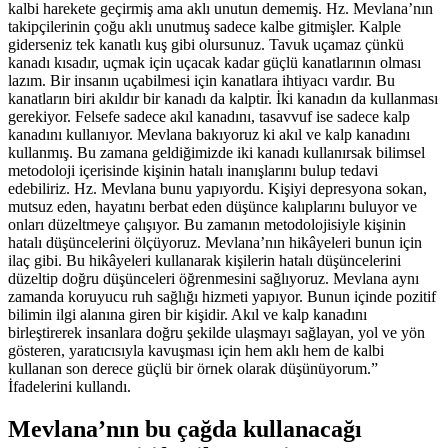
kalbi harekete geçirmiş ama aklı unutun dememiş. Hz. Mevlana’nın
takipçilerinin çoğu aklı unutmuş sadece kalbe gitmişler. Kalple
giderseniz tek kanatlı kuş gibi olursunuz. Tavuk uçamaz çünkü
kanadı kısadır, uçmak için uçacak kadar güçlü kanatlarının olması
lazım. Bir insanın uçabilmesi için kanatlara ihtiyacı vardır. Bu
kanatların biri akıldır bir kanadı da kalptir. İki kanadın da kullanması
gerekiyor. Felsefe sadece akıl kanadını, tasavvuf ise sadece kalp
kanadını kullanıyor. Mevlana bakıyoruz ki akıl ve kalp kanadını
kullanmış. Bu zamana geldiğimizde iki kanadı kullanırsak bilimsel
metodoloji içerisinde kişinin hatalı inanışlarını bulup tedavi
edebiliriz. Hz. Mevlana bunu yapıyordu. Kişiyi depresyona sokan,
mutsuz eden, hayatını berbat eden düşünce kalıplarını buluyor ve
onları düzeltmeye çalışıyor. Bu zamanın metodolojisiyle kişinin
hatalı düşüncelerini ölçüyoruz. Mevlana’nın hikâyeleri bunun için
ilaç gibi. Bu hikâyeleri kullanarak kişilerin hatalı düşüncelerini
düzeltip doğru düşünceleri öğrenmesini sağlıyoruz. Mevlana aynı
zamanda koruyucu ruh sağlığı hizmeti yapıyor. Bunun içinde pozitif
bilimin ilgi alanına giren bir kişidir. Akıl ve kalp kanadını
birleştirerek insanlara doğru şekilde ulaşmayı sağlayan, yol ve yön
gösteren, yaratıcısıyla kavuşması için hem aklı hem de kalbi
kullanan son derece güçlü bir örnek olarak düşünüyorum.”
İfadelerini kullandı.
Mevlana’nın bu çağda kullanacağı