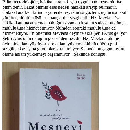
Bilim metodolojidir, hakikati aramak için uygulanan metodolojiye
bilim denir. Fakat bilimin esas hedefi hakikati arayıp bulmaktır.
Hakikat ararken birinci aşama deney, ikincisi gözlem, üçüncüsü akıl
yürütme, dördüncüsü ise inançlardır, sezgilerdir. Hz. Mevlana’ya
hakikati arama amacıyla baktığımız zaman insanın sadece bu dünya
mutluluğuna hizmet etmiyor, ölümden sonraki mutluluğuna da
hizmet ediyor. En önemlisi Mevlana deyince akla Şeb-i Arus geliyor.
Şeb-i Arus ölüme düğün gecesi denmesidir. Hz. Mevlana ölüme
öyle bir anlam yüklüyor ki o anlam yükleme ölümü düğün gibi
sevgiliye kavuşma günü olarak tanımlıyor. Şu anda bu çağın insanı
ölüme anlam yüklemeyi başaramıyor.” Şeklinde konuştu.