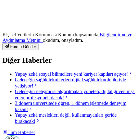
Kişisel Verilerin Korunması Kanunu kapsamında
Bilgilendirme ve
Aydınlatma Metnini
okudum, onayladım.
Formu Gönder
Diğer Haberler
Yapay zekâ sosyal bilimcilere yeni kariyer kapıları açıyor!
Geleceğin sağlık teknikerleri dijital sağlık teknolojileriyle
yetişiyor!
Geleceğin iletişimcisi algoritmaları yöneten, dijital güven inşa
eden profesyonel olacak!
3 dönem üniversitede öğren, 1 dönem işletmede deneyim
kazan!
Yapay zekâ meslekleri değil, kullanmayanları geride
bırakacak!
Tüm Haberler