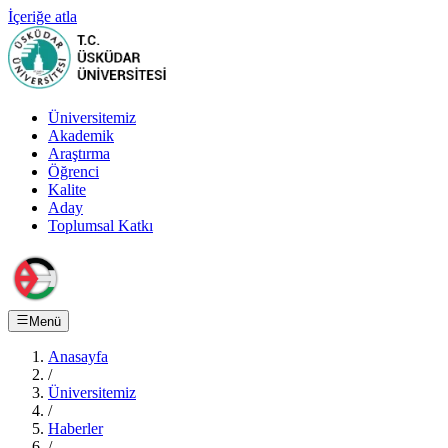
İçeriğe atla
Üniversitemiz
Akademik
Araştırma
Öğrenci
Kalite
Aday
Toplumsal Katkı
Menü
Anasayfa
/
Üniversitemiz
/
Haberler
/