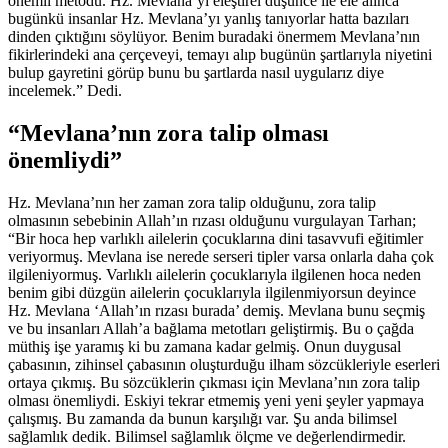
önemli metodu. Hz. Mevlana’yı eleştirel düşünce ile ele alınca
bugünkü insanlar Hz. Mevlana’yı yanlış tanıyorlar hatta bazıları
dinden çıktığını söylüyor. Benim buradaki önermem Mevlana’nın
fikirlerindeki ana çerçeveyi, temayı alıp bugünün şartlarıyla niyetini
bulup gayretini görüp bunu bu şartlarda nasıl uygularız diye
incelemek.” Dedi.
“Mevlana’nın zora talip olması
önemliydi”
Hz. Mevlana’nın her zaman zora talip olduğunu, zora talip
olmasının sebebinin Allah’ın rızası olduğunu vurgulayan Tarhan;
“Bir hoca hep varlıklı ailelerin çocuklarına dini tasavvufi eğitimler
veriyormuş. Mevlana ise nerede serseri tipler varsa onlarla daha çok
ilgileniyormuş. Varlıklı ailelerin çocuklarıyla ilgilenen hoca neden
benim gibi düzgün ailelerin çocuklarıyla ilgilenmiyorsun deyince
Hz. Mevlana ‘Allah’ın rızası burada’ demiş. Mevlana bunu seçmiş
ve bu insanları Allah’a bağlama metotları geliştirmiş. Bu o çağda
müthiş işe yaramış ki bu zamana kadar gelmiş. Onun duygusal
çabasının, zihinsel çabasının oluşturduğu ilham sözcükleriyle eserleri
ortaya çıkmış. Bu sözcüklerin çıkması için Mevlana’nın zora talip
olması önemliydi. Eskiyi tekrar etmemiş yeni yeni şeyler yapmaya
çalışmış. Bu zamanda da bunun karşılığı var. Şu anda bilimsel
sağlamlık dedik. Bilimsel sağlamlık ölçme ve değerlendirmedir.