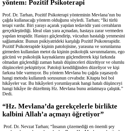
yöntem: Pozitif Psikoterapi
Prof. Dr. Tarhan, Pozitif Psikoterapi yönteminin Mevlana’nın bu
çağda kullanacağı yöntem olduğunu söyledi. Tarhan; “İki türlü
terapi vardır. Biri yarayı açarak yapılan tedavidir yani cerrahların
gerçekleştirdiği. İdeal olan yara açmadan, hastaya zarar vermeden
yapılan terapidir. Hastayı güçlendirip, vücudun hastalığı yenmesini
sağlamaktır. Bunun psikiyatrideki karşılığı Pozitif Psikoterapidir.
Pozitif Psikoterapide kişinin patolojisine, yarasına ve sorunlarına
girmeden kullanılan metot da kişinin psikolojik savunmalarını, ego
gücünü ve psikolojik kaynaklarını güçlendirerek kişi farkında
olmadan güçlendiği zaman hatalı düşünceleri düzeltiyor ve olumlu
düşünceleri pekiştiriyor. Patoloji kendiliğinden düzeliyor ve kişi
farkına bile varmıyor. Bu yöntem Mevlana bu çağda yaşasaydı
hangi metodu kullanırdı sorusunun cevabıdır. Kitapta bol bol
hikâyeler var. Bu hikâyeleri yorumlayarak hangi hatalı düşünceyi
hangi hikâye ile düzeltmiş Hz. Mevlana bunu anlatmaya çalıştık.”
Dedi.
“Hz. Mevlana’da gerekçelerle birlikte
kalbini Allah’a açmayı öğretiyor”
Prof. Dr. Nevzat Tarhan; “İnsanın çözemediği en önemli şey