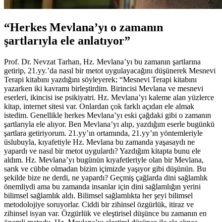
“Herkes Mevlana’yı o zamanın
şartlarıyla ele anlatıyor”
Prof. Dr. Nevzat Tarhan, Hz. Mevlana’yı bu zamanın şartlarına
getirip, 21.yy.’da nasıl bir metot uygulayacağını düşünerek Mesnevi
Terapi kitabını yazdığını söyleyerek; “Mesnevi Terapi kitabını
yazarken iki kavramı birleştirdim. Birincisi Mevlana ve mesnevi
eserleri, ikincisi ise psikiyatri. Hz. Mevlana’yı kaleme alan yüzlerce
kitap, internet sitesi var. Onlardan çok farklı açıdan ele almak
istedim. Genellikle herkes Mevlana’yı eski çağdaki gibi o zamanın
şartlarıyla ele alıyor. Ben Mevlana’yı alıp, yazdığım eserle bugünkü
şartlara getiriyorum. 21.yy’ın ortamında, 21.yy’ın yöntemleriyle
üslubuyla, kıyafetiyle Hz. Mevlana bu zamanda yaşasaydı ne
yapardı ve nasıl bir metot uygulardı? Yazdığım kitapta bunu ele
aldım. Hz. Mevlana’yı bugünün kıyafetleriyle olan bir Mevlana,
sarık ve cübbe olmadan bizim içimizde yaşıyor gibi düşünün. Bu
şekilde bize ne derdi, ne yapardı? Geçmiş çağlarda dini sağlamlık
önemliydi ama bu zamanda insanlar için dini sağlamlığın yerini
bilimsel sağlamlık aldı. Bilimsel sağlamlıkta her şeyi bilimsel
metodolojiye soruyorlar. Ciddi bir zihinsel özgürlük, itiraz ve
zihinsel isyan var. Özgürlük ve eleştirisel düşünce bu zamanın en