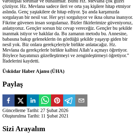
varoluşsal sorunlar ve bunalımlar. Bunu Hz. Mevlana çok güzel
çözüyor. Hz. Mevlana sadece ileri ve orta yaş kişilere hitap etmiyor
aslında. Genç yaştakilere de hitap ediyor. Şu anda karşımızda
sorgulayan bir nesil var. Her şeyi sorguluyor ve ikna olursa inanıyor.
Fikrine güvenen insan sorgulamaz. Bizler fikirlerimize güveniyoruz,
anlatıyoruz. Gençler sorsun biz cevap vereceğiz. Gençler bu şekilde
inanmak istiyor ve haklılar da. Bu zamanın metodu bu. Annesine,
babasına bakıp geleneklerin ön gördüğü şekilde yaşayıp giden bir
nesil yok. Biz onlara gerekçeleriyle birlikte anlatacağız. Hz.
Mevlana da gerekçelerle birlikte kalbini Allah’a açmayı öğretiyor.
Böylece hayatımızı güzelleştirmeyi ve zenginleştirmeyi öğretiyor.”
İfadelerini kaydetti.
Üsküdar Haber Ajansı (ÜHA)
Paylaş
Güncelleme Tarihi
:
27 Şubat 2026
Oluşturulma Tarihi
:
11 Şubat 2021
Sizi Arayalım