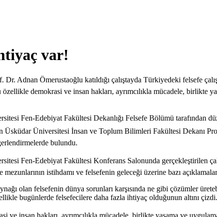
htiyaç var!
Dr. Adnan Ömerustaoğlu katıldığı çalıştayda Türkiyedeki felsefe çalışm
zellikle demokrasi ve insan hakları, ayrımcılıkla mücadele, birlikte ya
sitesi Fen-Edebiyat Fakültesi Dekanlığı Felsefe Bölümü tarafından dü
an Üsküdar Üniversitesi İnsan ve Toplum Bilimleri Fakültesi Dekanı Pr
ğerlendirmelerde bulundu.
itesi Fen-Edebiyat Fakültesi Konferans Salonunda gerçekleştirilen çal
efe mezunlarının istihdamı ve felsefenin geleceği üzerine bazı açıklamal
ynağı olan felsefenin dünya sorunları karşısında ne gibi çözümler üret
likle bugünlerde felsefecilere daha fazla ihtiyaç olduğunun altını çizd
asi ve insan hakları, ayrımcılıkla mücadele, birlikte yaşama ve uygulama