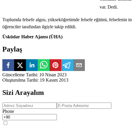
var. Dedi.
Toplumda felsefe algısı, yükseköğretimde felsefe eğitimi, felsefenin 
öğrenciler tarafından ilgiyle takip edildi.
Üsküdar Haber Ajansı (ÜHA)
Paylaş
Güncelleme Tarihi
:
10 Nisan 2023
Oluşturulma Tarihi
:
19 Kasım 2013
Sizi Arayalım
Phone