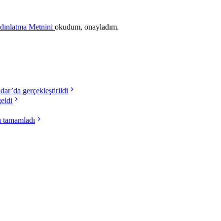
ydınlatma Metnini
okudum, onayladım.
ar’da gerçekleştirildi
eldi
nı tamamladı