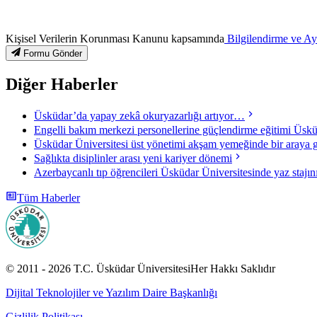
Kişisel Verilerin Korunması Kanunu kapsamında
Bilgilendirme ve A
Formu Gönder
Diğer Haberler
Üsküdar’da yapay zekâ okuryazarlığı artıyor…
Engelli bakım merkezi personellerine güçlendirme eğitimi Üsküd
Üsküdar Üniversitesi üst yönetimi akşam yemeğinde bir araya g
Sağlıkta disiplinler arası yeni kariyer dönemi
Azerbaycanlı tıp öğrencileri Üsküdar Üniversitesinde yaz stajı
Tüm Haberler
© 2011 -
2026
T.C.
Üsküdar Üniversitesi
Her Hakkı Saklıdır
Dijital Teknolojiler ve Yazılım Daire Başkanlığı
Gizlilik Politikası