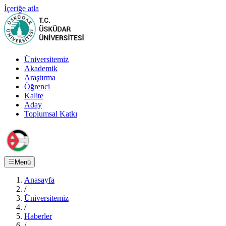
İçeriğe atla
Üniversitemiz
Akademik
Araştırma
Öğrenci
Kalite
Aday
Toplumsal Katkı
Menü
Anasayfa
/
Üniversitemiz
/
Haberler
/