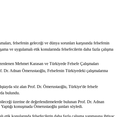
aları, felsefenin geleceği ve dünya sorunları karşısında felsefenin
şama ve uygulamalı etik konularında felsefecilerin daha fazla çalışma
zenlenen Mehmet Karasan ve Türkiyede Felsefe Çalışmaları
of. Dr. Adnan Ömerustaoğlu, Felsefenin Türkiyedeki çalışmalarına
ıştayda söz alan Prof. Dr. Ömerustaoğlu, Türkiye'de felsefe
arda bulundu.
ebileceği üzerine de değerlendirmelerde bulunan Prof. Dr. Adnan
i. Yaptığı konuşmada Ömerustaoğlu şunları söyledi.
lı etik konularında felsefecilerin daha fazla çalışma yapmasına ihtiyaç