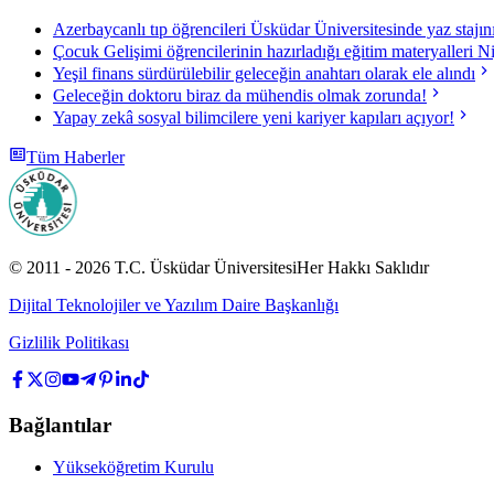
Azerbaycanlı tıp öğrencileri Üsküdar Üniversitesinde yaz stajı
Çocuk Gelişimi öğrencilerinin hazırladığı eğitim materyalleri N
Yeşil finans sürdürülebilir geleceğin anahtarı olarak ele alındı
Geleceğin doktoru biraz da mühendis olmak zorunda!
Yapay zekâ sosyal bilimcilere yeni kariyer kapıları açıyor!
Tüm Haberler
© 2011 -
2026
T.C.
Üsküdar Üniversitesi
Her Hakkı Saklıdır
Dijital Teknolojiler ve Yazılım Daire Başkanlığı
Gizlilik Politikası
Bağlantılar
Yükseköğretim Kurulu