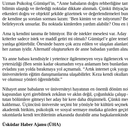
Uzman Psikolog Gümüşel’in, “Anne babaların doğru rehberliğine tamam
bilimin ulaştığı ve ilerlediği noktalar dikkate alınmalı. Çünkü ihtiyaçl
etkenleri doğru ve objek­tif şekilde gözetmek ve değerlendirmeleri bu
de kendine şu sorulan sorması lazım: ‘Ben kimim ve ne istiyorum? Beni
belirleyecek unsurlar. Bu noktada kimlerden yardım alabilir? Onu en iy
Ama iş kendini tanıma ile bitmiyor. Bir de is­tekler meselesi var. Aday
kriterler sa­dece istek ve maddî getiri mi olmalı? Gümüşel’e göre te
yanlışa götürebilir. Ötesinde bazen çok arzu edilen ve ulaşılan alanlard
her zaman iyidir. Alternatif oluştururken de anne babadan yardım alına
Ya anne babası kendisiyle i yeterince ilgilenmeyen veya ilgilenecek
yetersizliği (Ben senin kadar okumadım veya anlamam ben bunlardan s
evladını yan yolda bırak­maya yol açmamalı. “Artık internet çok yaygın
üni­versitelerin eğitim danışmanlarına ulaşabilirler. Keza kendi okulla
ve olumsuz yönleri öğrenilebi­lir.”
Nihayet anne babaların ve üniversiteyi ha­yatının en önemli dönüm no
kapısın­dan içeri girebilmek zekânın ve aklın değil, çoğunlukla çalışı
tutan bölümlere git­meyi her aday bir kere daha düşünme­li. Çünkü me
kaldırmaz. Üçüncüsü üniversite seçi­mi bir yönüyle bir kültürü seçmek
akademik biri­kim, psikolojik ve sos­yal sermaye mutlaka gözden geçiri
sıkıntı­larda kendi tercihlerinin arkasında durabilir ama başkalarınkin
Üsküdar Haber Ajansı (ÜHA)