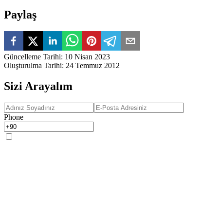
Paylaş
Güncelleme Tarihi
:
10 Nisan 2023
Oluşturulma Tarihi
:
24 Temmuz 2012
Sizi Arayalım
Phone