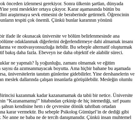
k önceden izlenmesi gerekiyor. Sonra ülkenin şart­lan, dünyada
or. Yine yeni meslekler ortaya çıkıyor. Karar aşamasında bütün bu
ini araştırmaya sevk et­mesini de beraberinde getirmeli. Öğrencinin
unların tespiti çok önemli. Çünkü bunlar kararının yönü­nü
u bir ifade ile okunacak üniversite ve bölüm belirlenmesinde ana
ir bölüme odaklan­mak diğerlerini değerlendirmeye dahi almamak insanı
­larına ve motivasyonsuzluğa itebilir. Bu sebeple alternatif oluşturmak
 bakış daha fazla. Ebeveyn ise daha objektif ele alabilir süreci.
cuklar ne yapmalı? İş yoğunluğu, zamanı olmamak ve eği­tim
rin sayısı da azımsanmayacak boyutta. Ama hiçbir bahane bu aşamada
, üniversitelerin tanıtım günlerine gidebilirler. Yine dershanelerin ve
lan meslek dallarında çalışan insanlarla görüşülebilir. Mesleğin olumlu
irincisi kazanmak kadar kazana­mamak da tabii bir netice. Üniversite
renin “Kazanamamış!” hitabından çekinip de hiç istemediği, sırf puanı
 şahsın kendisine hem ı de çevresine dönük tahribatı ortadan
ğına karar vermektir. Bu sebeple Psikolog Gümüşel’in de dediği gibi
dir. Ne anne ne baba ne de ter­cih danışmanıdır. Çünkü insan muhtemel