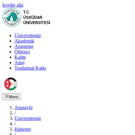
İçeriğe atla
Üniversitemiz
Akademik
Araştırma
Öğrenci
Kalite
Aday
Toplumsal Katkı
Menü
Anasayfa
/
Üniversitemiz
/
Haberler
/