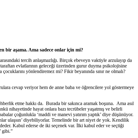
ken bir aşama. Ama sadece onlar için mi?
rasındaki tercih anlaşmazlığı. Birçok ebeveyn vaktiyle arzulayıp da
taraftan evlatlarının geleceği üzerinden gurur duyma psikolojisine
a çocuklarını yönlendiremez mi? Fikir beyanında sınır ne olmalı?
ulara cevap veriyor hem de anne baba ve öğrencilere yol göstermeye
 rehberlik etme hakkı da. Burada bir sakınca aramak boşuna. Ama asıl
nkü nihayetinde hayat onlara bazı tecrübeler yaşatmış ve belirli
babalar çoğunlukla ‘maddi ve manevi yatırım yaptık’ diye düşünüyor.
ar ulaşsın’ diyebiliyorlar. Temelinde bir art niyet de yok. Kendilik
der. Kabul ederse de iki se­çenek var. İlki kabul eder ve seçtiği
 gibi.”