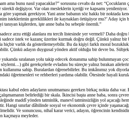
 ama bunu nasıl yapa­caklar?” sorusuna cevabı da net: “Çocukların ço
ar sürekli değişi­yor. Var olan mesleklerin içeriği ve kapsamı yeni­leniy
na göre yapmak gerekiyor. Yani anne babanın söz hakkı bir noktada kend
m isteklerimin gereklilikleri ile kaynakları örtüşüyor mu?’ Aday için b
i tanıyan kişilerden, işte anne baba bu sebeple önemli.”
 sadece arzu ettiği alan­lara mı tercih listesinde yer vermeli? Daha doğr
meli sadece istek ve kazanç üzerine kurmak doğru değil. Çünkü yalnız b
a hiçbir varlık da gösterilemeyebilir. Bu da kişiyi farklı moral bozukluk
bilir. Çünkü adayın duygusal yönden aktif olduğu bir devre bu. Sübjektif
 ve yukarıda sıralanan yolu takip ede­cek donanıma sahip bulunmayan ço
öylemi…) gibi gerek­çelerle evladını bu süreçte yalnız bırakan ailele
 kullanıma sahip. Buralardan öğrenebilirler. Bu imkânımız yok diyorlarsa
rındaki öğretmenleri ve reh­berleri yardıma olabilir. Ötesinde hayali kuru
ktası kabul eden adayların unutmaması gereken birkaç nokta daha var. B
p çalışmamanın belirlediği bir skala. İkincisi başta anne baba, sonra çev
sleğinde maddî yönden tatminlik, manevî tatminsizliğin yol açacağı hem
tir. Hangi sınırlar dâhilinde sosyal ve eko­nomik çevre içinde yaşana­ca
lmelidir. Ve sonuncusu, nihaî karar verici, adayın, öğ­rencinin kendisi
den kaç­maya meyleder.