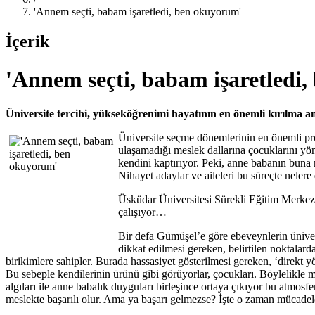
'Annem seçti, babam işaretledi, ben okuyorum'
İçerik
'Annem seçti, babam işaretledi
Üniversite tercihi, yükseköğrenimi hayatının en önemli kırılma a
Üniversite seçme dönemlerinin en önemli pro
ulaşamadığı meslek dallarına çocuklarını yön
kendini kaptırıyor. Peki, anne babanın buna
Nihayet adaylar ve aileleri bu süreçte nelere
Üsküdar Üniversitesi Sürekli Eğitim Merke
çalışıyor…
Bir defa Gümüşel’e göre ebeveynlerin üniver
dikkat edilmesi gereken, belirtilen noktalar
birikimlere sahipler. Burada hassasiyet gösterilmesi gereken, ‘dire
Bu sebeple kendilerinin ürünü gibi görüyorlar, çocukları. Böylelikle m
algıları ile anne babalık duyguları birleşince ortaya çıkıyor bu atmos
meslekte ba­şarılı olur. Ama ya başarı gelmezse? İşte o zaman mücadele