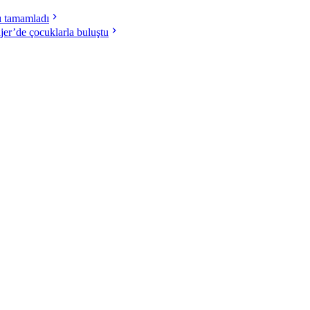
nı tamamladı
ijer’de çocuklarla buluştu