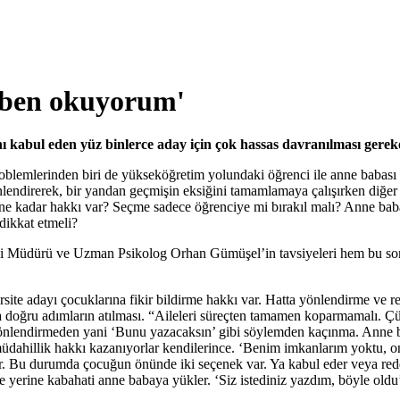
, ben okuyorum'
nı kabul eden yüz binlerce aday için çok hassas davranılması gere
blemlerinden biri de yükseköğretim yolundaki öğrenci ile anne babası a
lendirerek, bir yandan geçmişin eksiğini tamamlamaya çalışırken diğer 
 ne kadar hakkı var? Seçme sadece öğrenciye mi bırakıl malı? Anne bab
 dikkat etmeli?
zi Müdürü ve Uzman Psikolog Orhan Gümüşel’in tavsiyeleri hem bu sor
site adayı çocuklarına fikir bildirme hakkı var. Hatta yönlendirme ve
da doğru adımların atılması. “Aileleri süreçten tamamen koparmamalı. Çü
kt yönlendirmeden yani ‘Bunu yazacaksın’ gibi söylemden kaçınma. Anne 
üdahillik hakkı kazanıyorlar kendilerince. ‘Benim imkanlarım yoktu, onl
fer. Bu durumda çocuğun önünde iki seçenek var. Ya kabul eder veya redde
 yerine kabahati anne babaya yükler. ‘Siz istediniz yazdım, böyle oldu’