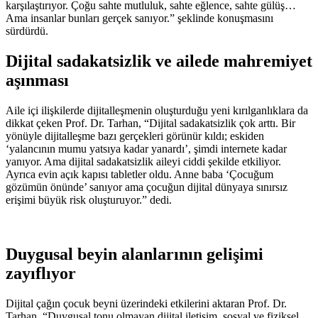
karşılaştırıyor. Çoğu sahte mutluluk, sahte eğlence, sahte gülüş…
Ama insanlar bunları gerçek sanıyor.” şeklinde konuşmasını
sürdürdü.
Dijital sadakatsizlik ve ailede mahremiyet
aşınması
Aile içi ilişkilerde dijitalleşmenin oluşturduğu yeni kırılganlıklara da
dikkat çeken Prof. Dr. Tarhan, “Dijital sadakatsizlik çok arttı. Bir
yönüyle dijitalleşme bazı gerçekleri görünür kıldı; eskiden
‘yalancının mumu yatsıya kadar yanardı’, şimdi internete kadar
yanıyor. Ama dijital sadakatsizlik aileyi ciddi şekilde etkiliyor.
Ayrıca evin açık kapısı tabletler oldu. Anne baba ‘Çocuğum
gözümün önünde’ sanıyor ama çocuğun dijital dünyaya sınırsız
erişimi büyük risk oluşturuyor.” dedi.
Duygusal beyin alanlarının gelişimi
zayıflıyor
Dijital çağın çocuk beyni üzerindeki etkilerini aktaran Prof. Dr.
Tarhan, “Duygusal tonu olmayan dijital iletişim, sosyal ve fiziksel