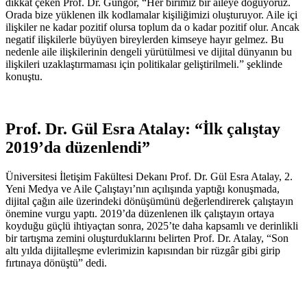
dikkat çeken Prof. Dr. Güngör, “Her birimiz bir aileye doğuyoruz.
Orada bize yüklenen ilk kodlamalar kişiliğimizi oluşturuyor. Aile içi
ilişkiler ne kadar pozitif olursa toplum da o kadar pozitif olur. Ancak
negatif ilişkilerle büyüyen bireylerden kimseye hayır gelmez. Bu
nedenle aile ilişkilerinin dengeli yürütülmesi ve dijital dünyanın bu
ilişkileri uzaklaştırmaması için politikalar geliştirilmeli.” şeklinde
konuştu.
Prof. Dr. Gül Esra Atalay: “İlk çalıştay
2019’da düzenlendi”
Üniversitesi İletişim Fakültesi Dekanı Prof. Dr. Gül Esra Atalay, 2.
Yeni Medya ve Aile Çalıştayı’nın açılışında yaptığı konuşmada,
dijital çağın aile üzerindeki dönüşümünü değerlendirerek çalıştayın
önemine vurgu yaptı. 2019’da düzenlenen ilk çalıştayın ortaya
koyduğu güçlü ihtiyaçtan sonra, 2025’te daha kapsamlı ve derinlikli
bir tartışma zemini oluşturduklarını belirten Prof. Dr. Atalay, “Son
altı yılda dijitalleşme evlerimizin kapısından bir rüzgâr gibi girip
fırtınaya dönüştü” dedi.