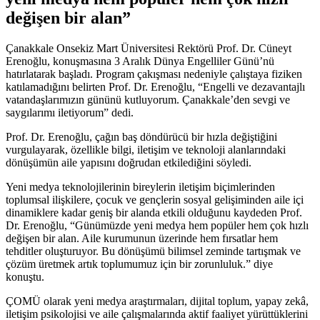
değişen bir alan”
Çanakkale Onsekiz Mart Üniversitesi Rektörü Prof. Dr. Cüneyt
Erenoğlu, konuşmasına 3 Aralık Dünya Engelliler Günü’nü
hatırlatarak başladı. Program çakışması nedeniyle çalıştaya fiziken
katılamadığını belirten Prof. Dr. Erenoğlu, “Engelli ve dezavantajlı
vatandaşlarımızın gününü kutluyorum. Çanakkale’den sevgi ve
saygılarımı iletiyorum” dedi.
Prof. Dr. Erenoğlu, çağın baş döndürücü bir hızla değiştiğini
vurgulayarak, özellikle bilgi, iletişim ve teknoloji alanlarındaki
dönüşümün aile yapısını doğrudan etkilediğini söyledi.
Yeni medya teknolojilerinin bireylerin iletişim biçimlerinden
toplumsal ilişkilere, çocuk ve gençlerin sosyal gelişiminden aile içi
dinamiklere kadar geniş bir alanda etkili olduğunu kaydeden Prof.
Dr. Erenoğlu, “Günümüzde yeni medya hem popüler hem çok hızlı
değişen bir alan. Aile kurumunun üzerinde hem fırsatlar hem
tehditler oluşturuyor. Bu dönüşümü bilimsel zeminde tartışmak ve
çözüm üretmek artık toplumumuz için bir zorunluluk.” diye
konuştu.
ÇOMÜ olarak yeni medya araştırmaları, dijital toplum, yapay zekâ,
iletişim psikolojisi ve aile çalışmalarında aktif faaliyet yürüttüklerini