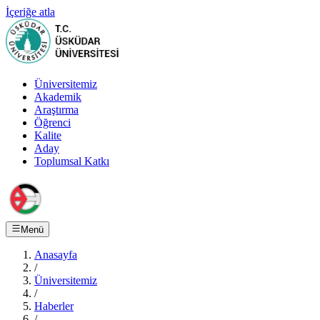
İçeriğe atla
Üniversitemiz
Akademik
Araştırma
Öğrenci
Kalite
Aday
Toplumsal Katkı
Menü
Anasayfa
/
Üniversitemiz
/
Haberler
/