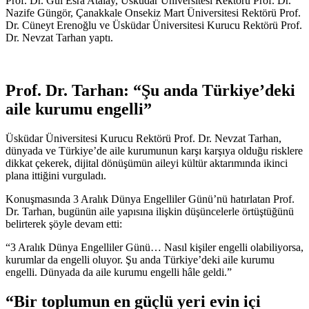
Prof. Dr. Gül Esra Atalay, Üsküdar Üniversitesi Rektörü Prof. Dr.
Nazife Güngör, Çanakkale Onsekiz Mart Üniversitesi Rektörü Prof.
Dr. Cüneyt Erenoğlu ve Üsküdar Üniversitesi Kurucu Rektörü Prof.
Dr. Nevzat Tarhan yaptı.
Prof. Dr. Tarhan: “Şu anda Türkiye’deki
aile kurumu engelli”
Üsküdar Üniversitesi Kurucu Rektörü Prof. Dr. Nevzat Tarhan,
dünyada ve Türkiye’de aile kurumunun karşı karşıya olduğu risklere
dikkat çekerek, dijital dönüşümün aileyi kültür aktarımında ikinci
plana ittiğini vurguladı.
Konuşmasında 3 Aralık Dünya Engelliler Günü’nü hatırlatan Prof.
Dr. Tarhan, bugünün aile yapısına ilişkin düşüncelerle örtüştüğünü
belirterek şöyle devam etti:
“3 Aralık Dünya Engelliler Günü… Nasıl kişiler engelli olabiliyorsa,
kurumlar da engelli oluyor. Şu anda Türkiye’deki aile kurumu
engelli. Dünyada da aile kurumu engelli hâle geldi.”
“Bir toplumun en güçlü yeri evin içi