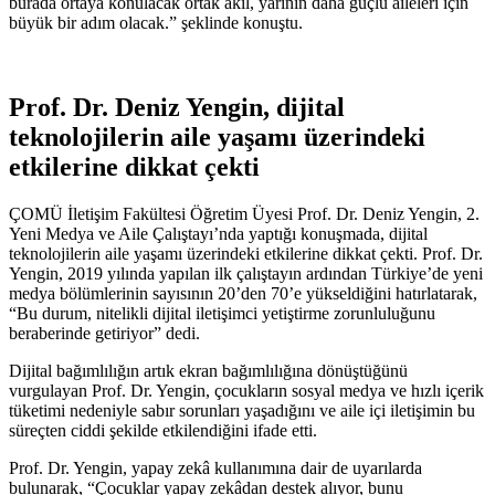
burada ortaya konulacak ortak akıl, yarının daha güçlü aileleri için
büyük bir adım olacak.” şeklinde konuştu.
Prof. Dr. Deniz Yengin, dijital
teknolojilerin aile yaşamı üzerindeki
etkilerine dikkat çekti
ÇOMÜ İletişim Fakültesi Öğretim Üyesi Prof. Dr. Deniz Yengin, 2.
Yeni Medya ve Aile Çalıştayı’nda yaptığı konuşmada, dijital
teknolojilerin aile yaşamı üzerindeki etkilerine dikkat çekti. Prof. Dr.
Yengin, 2019 yılında yapılan ilk çalıştayın ardından Türkiye’de yeni
medya bölümlerinin sayısının 20’den 70’e yükseldiğini hatırlatarak,
“Bu durum, nitelikli dijital iletişimci yetiştirme zorunluluğunu
beraberinde getiriyor” dedi.
Dijital bağımlılığın artık ekran bağımlılığına dönüştüğünü
vurgulayan Prof. Dr. Yengin, çocukların sosyal medya ve hızlı içerik
tüketimi nedeniyle sabır sorunları yaşadığını ve aile içi iletişimin bu
süreçten ciddi şekilde etkilendiğini ifade etti.
Prof. Dr. Yengin, yapay zekâ kullanımına dair de uyarılarda
bulunarak, “Çocuklar yapay zekâdan destek alıyor, bunu