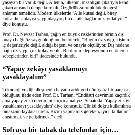
yaşayan bir varlık değil. Ailenin, ülkenin, insanlığın çıkarıyla kendi
çıkarı arasında denge kurmalı. Özgürlük-sorumluluk dengesi
anlamın temelidir. Modern ülkelerde ‘Aile kutsal değil, birey
kutsaldır’ anlayışı yaygınlaşıyor; bu da aile bağlarını zayıflatıyor.”
diye konuştu.
Prof. Dr. Nevzat Tarhan, çağın en büyük risklerinden birinin dış
onaya bağlı öz saygı olduğunu belirterek, “Bugün öz saygı, kişinin
iç değerleriyle değil, aldığı beğeni ve onayla ölçülüyor. Dış nedene
bağlı öz saygı çok kolay yıkılır. Bu durum depresyonun en önemli
sebeplerinden biri” ifadesinde bulundu.
“Yapay zekâyı yasaklamayı
yasaklayalım”
Teknoloji ve dijitalleşmenin hayatın artık geri dönüşsüz bir parçası
olduğunu ifade eden Prof. Dr. Tarhan, “Endüstri devrimini kaçırdık
ama yapay zekâ devrimini kaçırmamalıyız. Senatoda ‘Yapay zekâyı
yasaklamayı yasaklayalım’ diye konuştuk. Çünkü doğru kullanılırsa
muazzam faydalar üretir. Bizim yapmamız gereken, iyicil kullanımı
araştırmak ve geliştirmek.” dedi.
Sofraya bir tabak da telefonlar için…