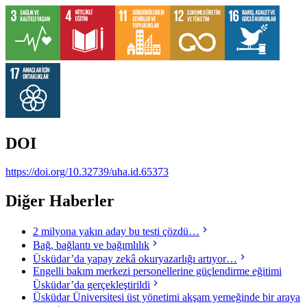
DOI
https://doi.org/10.32739/uha.id.65373
Diğer Haberler
2 milyona yakın aday bu testi çözdü…
Bağ, bağlantı ve bağımlılık
Üsküdar’da yapay zekâ okuryazarlığı artıyor…
Engelli bakım merkezi personellerine güçlendirme eğitimi
Üsküdar’da gerçekleştirildi
Üsküdar Üniversitesi üst yönetimi akşam yemeğinde bir araya