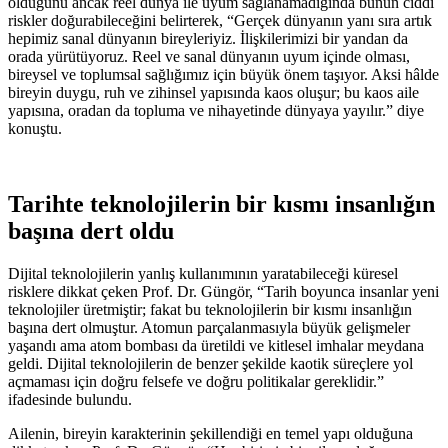
olduğunu ancak reel dünya ile uyum sağlanamadığında bunun ciddi
riskler doğurabileceğini belirterek, “Gerçek dünyanın yanı sıra artık
hepimiz sanal dünyanın bireyleriyiz. İlişkilerimizi bir yandan da
orada yürütüyoruz. Reel ve sanal dünyanın uyum içinde olması,
bireysel ve toplumsal sağlığımız için büyük önem taşıyor. Aksi hâlde
bireyin duygu, ruh ve zihinsel yapısında kaos oluşur; bu kaos aile
yapısına, oradan da topluma ve nihayetinde dünyaya yayılır.” diye
konuştu.
Tarihte teknolojilerin bir kısmı insanlığın
başına dert oldu
Dijital teknolojilerin yanlış kullanımının yaratabileceği küresel
risklere dikkat çeken Prof. Dr. Güngör, “Tarih boyunca insanlar yeni
teknolojiler üretmiştir; fakat bu teknolojilerin bir kısmı insanlığın
başına dert olmuştur. Atomun parçalanmasıyla büyük gelişmeler
yaşandı ama atom bombası da üretildi ve kitlesel imhalar meydana
geldi. Dijital teknolojilerin de benzer şekilde kaotik süreçlere yol
açmaması için doğru felsefe ve doğru politikalar gereklidir.”
ifadesinde bulundu.
Ailenin, bireyin karakterinin şekillendiği en temel yapı olduğuna