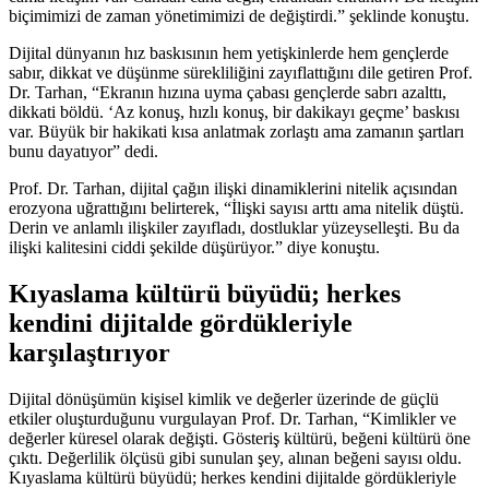
biçimimizi de zaman yönetimimizi de değiştirdi.” şeklinde konuştu.
Dijital dünyanın hız baskısının hem yetişkinlerde hem gençlerde
sabır, dikkat ve düşünme sürekliliğini zayıflattığını dile getiren Prof.
Dr. Tarhan, “Ekranın hızına uyma çabası gençlerde sabrı azalttı,
dikkati böldü. ‘Az konuş, hızlı konuş, bir dakikayı geçme’ baskısı
var. Büyük bir hakikati kısa anlatmak zorlaştı ama zamanın şartları
bunu dayatıyor” dedi.
Prof. Dr. Tarhan, dijital çağın ilişki dinamiklerini nitelik açısından
erozyona uğrattığını belirterek, “İlişki sayısı arttı ama nitelik düştü.
Derin ve anlamlı ilişkiler zayıfladı, dostluklar yüzeyselleşti. Bu da
ilişki kalitesini ciddi şekilde düşürüyor.” diye konuştu.
Kıyaslama kültürü büyüdü; herkes
kendini dijitalde gördükleriyle
karşılaştırıyor
Dijital dönüşümün kişisel kimlik ve değerler üzerinde de güçlü
etkiler oluşturduğunu vurgulayan Prof. Dr. Tarhan, “Kimlikler ve
değerler küresel olarak değişti. Gösteriş kültürü, beğeni kültürü öne
çıktı. Değerlilik ölçüsü gibi sunulan şey, alınan beğeni sayısı oldu.
Kıyaslama kültürü büyüdü; herkes kendini dijitalde gördükleriyle