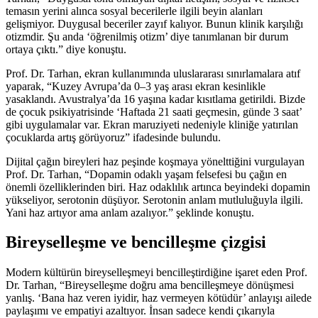
temasın yerini alınca sosyal becerilerle ilgili beyin alanları
gelişmiyor. Duygusal beceriler zayıf kalıyor. Bunun klinik karşılığı
otizmdir. Şu anda ‘öğrenilmiş otizm’ diye tanımlanan bir durum
ortaya çıktı.” diye konuştu.
Prof. Dr. Tarhan, ekran kullanımında uluslararası sınırlamalara atıf
yaparak, “Kuzey Avrupa’da 0–3 yaş arası ekran kesinlikle
yasaklandı. Avustralya’da 16 yaşına kadar kısıtlama getirildi. Bizde
de çocuk psikiyatrisinde ‘Haftada 21 saati geçmesin, günde 3 saat’
gibi uygulamalar var. Ekran maruziyeti nedeniyle kliniğe yatırılan
çocuklarda artış görüyoruz” ifadesinde bulundu.
Dijital çağın bireyleri haz peşinde koşmaya yönelttiğini vurgulayan
Prof. Dr. Tarhan, “Dopamin odaklı yaşam felsefesi bu çağın en
önemli özelliklerinden biri. Haz odaklılık artınca beyindeki dopamin
yükseliyor, serotonin düşüyor. Serotonin anlam mutluluğuyla ilgili.
Yani haz artıyor ama anlam azalıyor.” şeklinde konuştu.
Bireyselleşme ve bencilleşme çizgisi
Modern kültürün bireyselleşmeyi bencilleştirdiğine işaret eden Prof.
Dr. Tarhan, “Bireyselleşme doğru ama bencilleşmeye dönüşmesi
yanlış. ‘Bana haz veren iyidir, haz vermeyen kötüdür’ anlayışı ailede
paylaşımı ve empatiyi azaltıyor. İnsan sadece kendi çıkarıyla