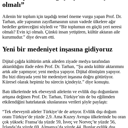
olmalı”
Ailenin bir toplum için taşıdığı temel öneme vurgu yapan Prof. Dr.
Tarhan, aile yapısının zayıflamasının uzun vadede ülkelere ağır
bedeller getireceğini söyledi ve “Bir toplumun en güçlü yeri neresi
olmalı? Evin içi olmalı. Çünkü insan yetiştiren, kültür aktaran aile
kurumudur.” diye devam etti.
Yeni bir medeniyet inşasına gidiyoruz
Dijital çağda kültürün artık aileden ziyade medya tarafından
aktarıldığını ifade eden Prof. Dr. Tarhan, “Şu anda kültür aktarımını
artık aile yapmıyor; yeni medya yapıyor. Dijital dönüşüm yapıyor.
Bu bizi dünyada yeni bir medeniyet inşasına doğru götürüyor.
Küresel olarak hepimiz bu sürecin içindeyiz.” diye konuştu.
Batı ülkelerinde tek ebeveynli ailelerin ve evlilik dışı doğumların
artışına değinen Prof. Dr. Tarhan, Türkiye’nin de bu eğilimden
etkilendiğini hatırlatarak uluslararası verileri şöyle paylaştı:
“Tek ebeveynli aileler Türkiye’de de artıyor. Evlilik dışı doğum
oranı Türkiye’de yüzde 2,9. Ama Kuzey Avrupa ülkelerinde bu oran
çok yüksek: Fransa’da yüzde 59, İsveç ve Norveç’te yüzde 56,
İzlanda’da yüzde 69, Almanya’da yüzde 44. Bunlar evlilik dışı