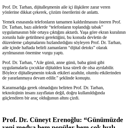
Prof. Dr. Tarhan, dijitalleşmenin aile içi ilişkilere zarar veren
yönlerine dikkat çekerek, çözüm önerilerini de anlattı.
Yemek esnasında telefonların tamamen kaldırılmasını öneren Prof.
Dr. Tarhan, bazı ailelerde “telefonların toplandığı tabak”
uygulamasının bile ortaya çıktığını aktardı. Yaşa göre ekran kuralının
zorunlu hale getirilmesi gerektiğini, bu konuda devletin de
düzenleme çalışmalarını hızlandırdığını söyleyen Prof. Dr. Tarhan,
aile içinde haftada belirli zamanların “dijital detoks” olarak
ayrılmasının önemine vurgu yaptı.
Prof. Dr. Tarhan, “Aile günü, anne günü, baba günü gibi
uygulamalarla çocuklar dijitalden kısa süreli de olsa ayrılabilir.
Böylece dijitalleşmenin toksik etkileri azaltılır, olumlu etkilerinden
de yararlanmaya devam edilir.” şeklinde konuştu.
Karamsarlığa gerek olmadığını belirten Prof. Dr. Tarhan,
teknolojinin insanı zayıflatan değil, doğru kullanıldığında
güçlendiren bir araç olduğunun altını çizdi.
Prof. Dr. Cüneyt Erenoğlu: “Günümüzde
yeni medya hem popüler hem çok hızlı