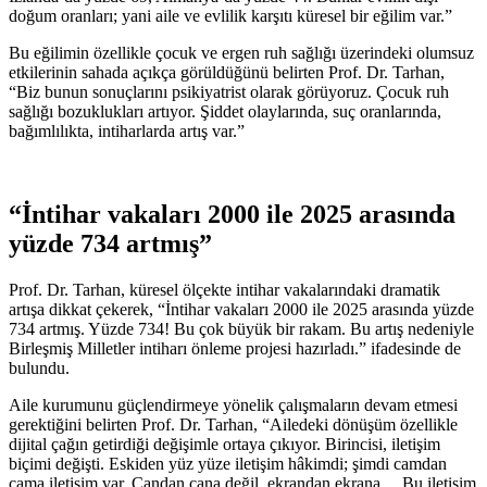
doğum oranları; yani aile ve evlilik karşıtı küresel bir eğilim var.”
Bu eğilimin özellikle çocuk ve ergen ruh sağlığı üzerindeki olumsuz
etkilerinin sahada açıkça görüldüğünü belirten Prof. Dr. Tarhan,
“Biz bunun sonuçlarını psikiyatrist olarak görüyoruz. Çocuk ruh
sağlığı bozuklukları artıyor. Şiddet olaylarında, suç oranlarında,
bağımlılıkta, intiharlarda artış var.”
“İntihar vakaları 2000 ile 2025 arasında
yüzde 734 artmış”
Prof. Dr. Tarhan, küresel ölçekte intihar vakalarındaki dramatik
artışa dikkat çekerek, “İntihar vakaları 2000 ile 2025 arasında yüzde
734 artmış. Yüzde 734! Bu çok büyük bir rakam. Bu artış nedeniyle
Birleşmiş Milletler intiharı önleme projesi hazırladı.” ifadesinde de
bulundu.
Aile kurumunu güçlendirmeye yönelik çalışmaların devam etmesi
gerektiğini belirten Prof. Dr. Tarhan, “Ailedeki dönüşüm özellikle
dijital çağın getirdiği değişimle ortaya çıkıyor. Birincisi, iletişim
biçimi değişti. Eskiden yüz yüze iletişim hâkimdi; şimdi camdan
cama iletişim var. Candan cana değil, ekrandan ekrana… Bu iletişim