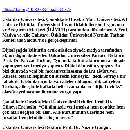
https://doi.org/10.32739/uha.id.65373
Üsküdar Üniversitesi, Çanakkale Onsekiz Mart Üniversitesi, AI
Labs ve Üsküdar Üniversitesi İnsan Odaklı İletişim Uygulama
ve Araştırma Merkezi (İLİMER) tarafından düzenlenen 2. Yeni
Medya ve Aile Çalıştayı, Üsküdar Üniversitesi Nermin Tarhan
Konferans Salonu’nda gerçekleştirildi.
Dijital çağda kültürün artık aileden ziyade medya tarafından
aktarıldığını ifade eden Üsküdar Üniversitesi Kurucu Rektörü
Prof. Dr. Nevzat Tarhan, “Şu anda kültür aktarımını artık aile
yapmıyor; yeni medya yapıyor. Dijital dönüşüm yapıyor. Bu
bizi dünyada yeni bir medeniyet inşasına doğru götürüyor.
Küresel olarak hepimiz bu sürecin içindeyiz.” dedi. Sofraya bir
tabak da telefonlar için koyan aileler olduğuna dikkat çeken
Tarhan, aile içinde haftada belirli zamanların “dijital detoks”
olarak ayrılmasının önemine vurgu yaptı.
Çanakkale Onsekiz Mart Üniversitesi Rektörü Prof. Dr.
Cüneyt Erenoğlu: “Günümüzde yeni medya hem popüler hem
çok hızlı değişen bir alan. Aile kurumunun üzerinde hem
fırsatlar hem tehditler oluşturuyor.”
Üsküdar Üniversitesi Rektörü Prof. Dr. Nazife Güngör,