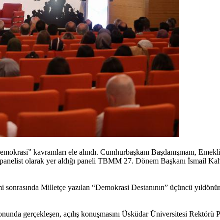
Demokrasi” kavramları ele alındı. Cumhurbaşkanı Başdanışmanı, Emekli
 panelist olarak yer aldığı paneli TBMM 27. Dönem Başkanı İsmail Kahr
i sonrasında Milletçe yazılan “Demokrasi Destanının” üçüncü yıldönü
nunda gerçekleşen, açılış konuşmasını Üsküdar Üniversitesi Rektörü 