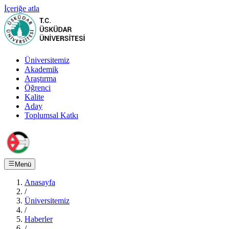
İçeriğe atla
Üniversitemiz
Akademik
Araştırma
Öğrenci
Kalite
Aday
Toplumsal Katkı
Menü
Anasayfa
/
Üniversitemiz
/
Haberler
/