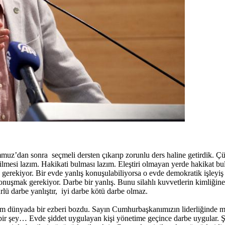
emmuz’dan sonra seçmeli dersten çıkarıp zorunlu ders haline getirdik. Çün
irebilmesi lazım. Hakikati bulması lazım. Eleştiri olmayan yerde hakika
a gerekiyor. Bir evde yanlış konuşulabiliyorsa o evde demokratik işleyi
ı konuşmak gerekiyor. Darbe bir yanlış. Bunu silahlı kuvvetlerin kimliğ
lü darbe yanlıştır, iyi darbe kötü darbe olmaz.
Tüm dünyada bir ezberi bozdu. Sayın Cumhurbaşkanımızın liderliğinde mi
bir şey… Evde şiddet uygulayan kişi yönetime geçince darbe uygular. Şi