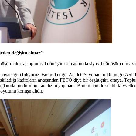
tmeden değişim olmaz”
önüşüm olmaz, toplumsal dönüşüm olmadan da siyasal dönüşüm olmaz di
m olmayacağını biliyoruz. Bununla ilgili Adaleti Savunanlar Derneği (A
, baskıladığı kadroların arkasından FETÖ diye bir örgüt çıktı ortaya. 
ağlamda bu durumun analizini yapmadı. Bunun için de silahlı kuvvetler
boyutunu konuşmalıdır.