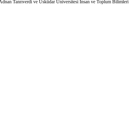
dnan Tanrıverdi ve Üsküdar Üniversitesi İnsan ve Toplum Bilimleri