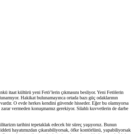
kü itaat kültürü yeni Fetö’lerin çıkmasını besliyor. Yeni Fetölerin
t bulunamıyor. Hakikat bulunamayınca ortada bazı güç odaklarının
ş vardır. O evde herkes kendini güvende hisseder. Eğer bu olamıyorsa
ine zarar vermeden konuşmamız gerekiyor. Silahlı kuvvetlerin de darbe
litarizm tarihini tepetaklak edecek bir süreç yaşıyoruz. Bunun
ddeti hayatımızdan çıkarabiliyorsak, öfke kontörlünü, yapabiliyorsak