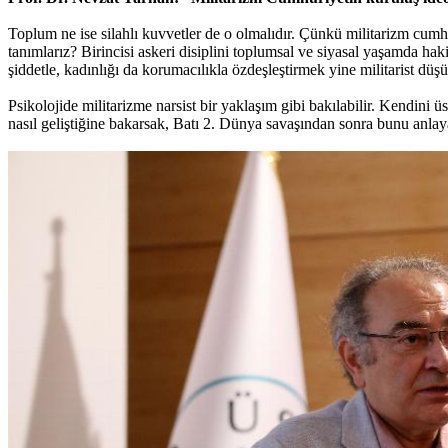
Toplum ne ise silahlı kuvvetler de o olmalıdır. Çünkü militarizm cumh
tanımlarız? Birincisi askeri disiplini toplumsal ve siyasal yaşamda h
şiddetle, kadınlığı da korumacılıkla özdeşleştirmek yine militarist düşün
Psikolojide militarizme narsist bir yaklaşım gibi bakılabilir. Kendini 
nasıl geliştiğine bakarsak, Batı 2. Dünya savaşından sonra bunu anla