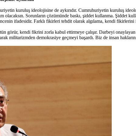
uriyetin kuruluş ideolojisine de aykırıdır. Cumruhuriyetin kuruluş ideo
akim olacaksın. Sorunların çözümünde baskı, şiddet kullanma. Şiddet kul
cenin ifadesidir. Farklı fikirleri tehdit olarak algılama, kendi fikirlerini
üstün görür, kendi fikrini zorla kabul ettirmeye çalışır. Darbeyi onaylay
yarak militarizmden demokrasiye geçmeyi başardı. Biz de insan haklarını