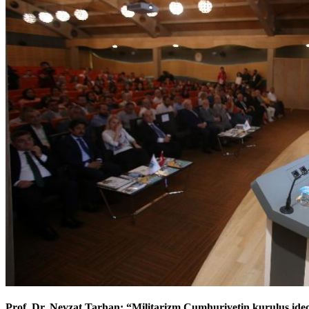
Prof. Dr. Nevzat Tarhan: “Militarizm Cumhuriyetin kuruluş ideol