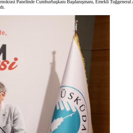
emokrasi Panelinde Cumhurbaşkanı Başdanışmanı, Emekli Tuğgeneral A
dı.