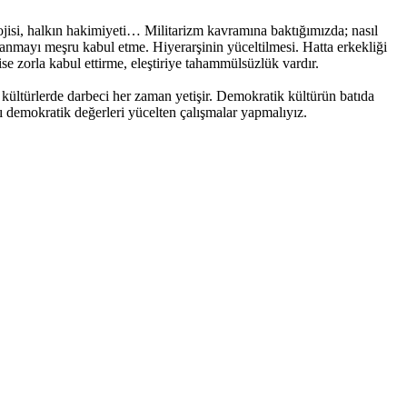
lojisi, halkın hakimiyeti… Militarizm kavramına baktığımızda; nasıl
lanmayı meşru kabul etme. Hiyerarşinin yüceltilmesi. Hatta erkekliği
 ise zorla kabul ettirme, eleştiriye tahammülsüzlük vardır.
an kültürlerde darbeci her zaman yetişir. Demokratik kültürün batıda
 demokratik değerleri yücelten çalışmalar yapmalıyız.