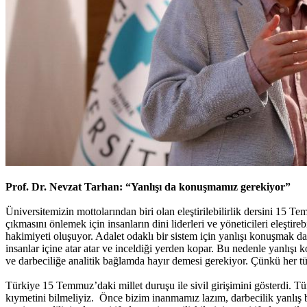
Prof. Dr. Nevzat Tarhan: “Yanlışı da konuşmamız gerekiyor”
Üniversitemizin mottolarından biri olan eleştirilebilirlik dersini 15 T
çıkmasını önlemek için insanların dini liderleri ve yöneticileri eleşt
hakimiyeti oluşuyor. Adalet odaklı bir sistem için yanlışı konuşmak d
insanlar içine atar atar ve inceldiği yerden kopar. Bu nedenle yanlış
ve darbeciliğe analitik bağlamda hayır demesi gerekiyor. Çünkü her tür
Türkiye 15 Temmuz’daki millet duruşu ile sivil girişimini gösterdi. 
kıymetini bilmeliyiz. Önce bizim inanmamız lazım, darbecilik yanlış 