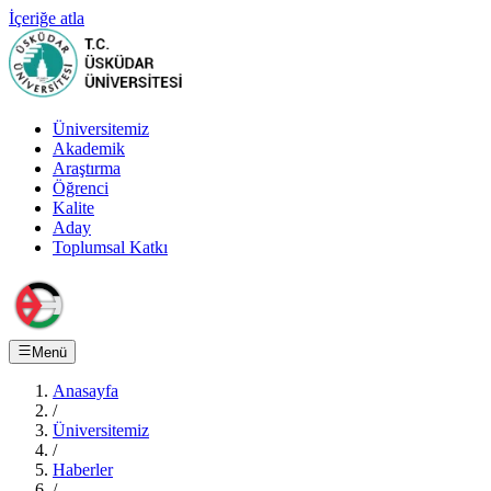
İçeriğe atla
Üniversitemiz
Akademik
Araştırma
Öğrenci
Kalite
Aday
Toplumsal Katkı
Menü
Anasayfa
/
Üniversitemiz
/
Haberler
/