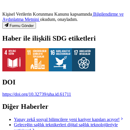
Kişisel Verilerin Korunması Kanunu kapsamında
Bilgilendirme ve
Aydınlatma Metnini
okudum, onayladım.
Formu Gönder
Haber ile ilişkili SDG etiketleri
DOI
https://doi.org/10.32739/uha.id.61711
Diğer Haberler
Yapay zekâ sosyal bilimcilere yeni kariyer kapıları açıyor!
Geleceğin sağlık teknikerleri dijital sağlık teknolojileriyle