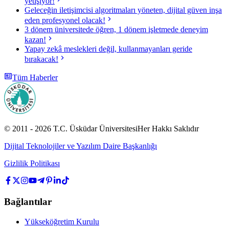
yetişiyor!
Geleceğin iletişimcisi algoritmaları yöneten, dijital güven inşa
eden profesyonel olacak!
3 dönem üniversitede öğren, 1 dönem işletmede deneyim
kazan!
Yapay zekâ meslekleri değil, kullanmayanları geride
bırakacak!
Tüm Haberler
© 2011 -
2026
T.C.
Üsküdar Üniversitesi
Her Hakkı Saklıdır
Dijital Teknolojiler ve Yazılım Daire Başkanlığı
Gizlilik Politikası
Bağlantılar
Yükseköğretim Kurulu