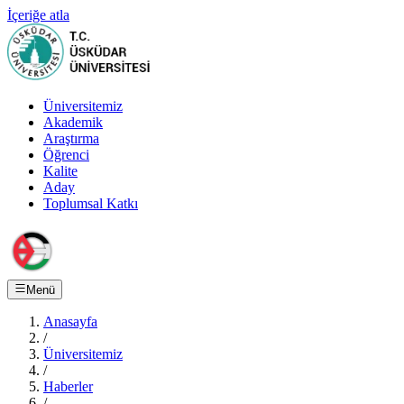
İçeriğe atla
Üniversitemiz
Akademik
Araştırma
Öğrenci
Kalite
Aday
Toplumsal Katkı
Menü
Anasayfa
/
Üniversitemiz
/
Haberler
/