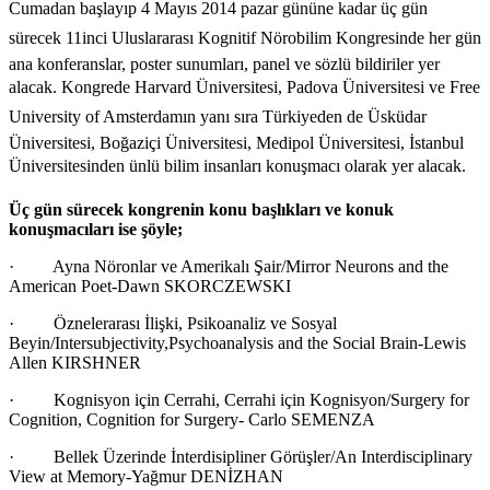
Cumadan başlayıp 4 Mayıs 2014 pazar gününe kadar üç gün
sürecek 11inci Uluslararası Kognitif Nörobilim Kongresinde her gün
ana konferanslar, poster sunumları, panel ve sözlü bildiriler yer
alacak. Kongrede Harvard Üniversitesi, Padova Üniversitesi ve Free
University of Amsterdamın yanı sıra Türkiyeden de Üsküdar
Üniversitesi, Boğaziçi Üniversitesi, Medipol Üniversitesi, İstanbul
Üniversitesinden ünlü bilim insanları konuşmacı olarak yer alacak.
Üç gün
sürecek kongrenin konu başlıkları ve konuk
konuşmacıları ise şöyle;
· Ayna Nöronlar ve Amerikalı Şair/Mirror Neurons and the
American Poet-Dawn SKORCZEWSKI
· Öznelerarası İlişki, Psikoanaliz ve Sosyal
Beyin/Intersubjectivity,Psychoanalysis and the Social Brain-Lewis
Allen KIRSHNER
· Kognisyon için Cerrahi, Cerrahi için Kognisyon/Surgery for
Cognition, Cognition for Surgery- Carlo SEMENZA
· Bellek Üzerinde İnterdisipliner Görüşler/An Interdisciplinary
View at Memory-Yağmur DENİZHAN