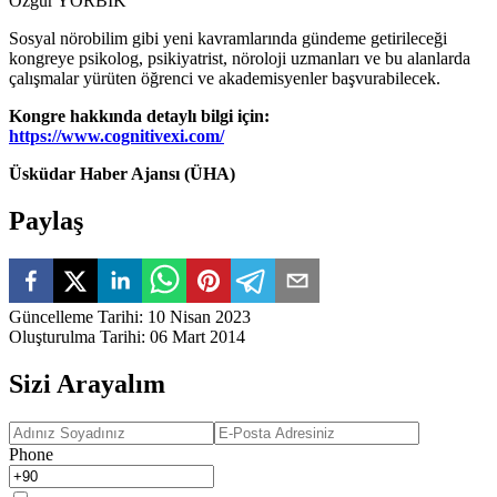
Özgür YORBİK
Sosyal nörobilim gibi yeni kavramlarında gündeme getirileceği
kongreye psikolog, psikiyatrist, nöroloji uzmanları ve bu alanlarda
çalışmalar yürüten öğrenci ve akademisyenler başvurabilecek.
Kongre hakkında detaylı bilgi için:
https://www.cognitivexi.com/
Üsküdar Haber Ajansı (ÜHA)
Paylaş
Güncelleme Tarihi
:
10 Nisan 2023
Oluşturulma Tarihi
:
06 Mart 2014
Sizi Arayalım
Phone