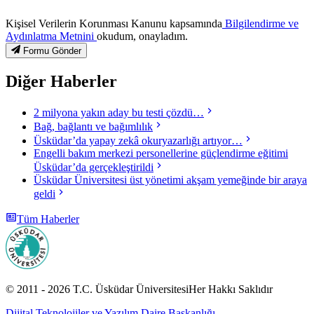
Kişisel Verilerin Korunması Kanunu kapsamında
Bilgilendirme ve
Aydınlatma Metnini
okudum, onayladım.
Formu Gönder
Diğer Haberler
2 milyona yakın aday bu testi çözdü…
Bağ, bağlantı ve bağımlılık
Üsküdar’da yapay zekâ okuryazarlığı artıyor…
Engelli bakım merkezi personellerine güçlendirme eğitimi
Üsküdar’da gerçekleştirildi
Üsküdar Üniversitesi üst yönetimi akşam yemeğinde bir araya
geldi
Tüm Haberler
© 2011 -
2026
T.C.
Üsküdar Üniversitesi
Her Hakkı Saklıdır
Dijital Teknolojiler ve Yazılım Daire Başkanlığı