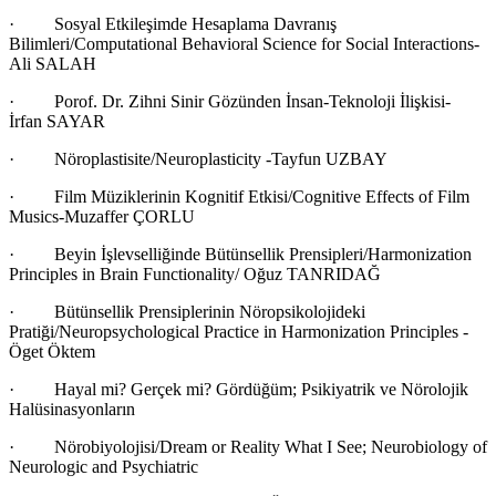
· Sosyal Etkileşimde Hesaplama Davranış
Bilimleri/Computational Behavioral Science for Social Interactions-
Ali SALAH
· Porof. Dr. Zihni Sinir Gözünden İnsan-Teknoloji İlişkisi-
İrfan SAYAR
· Nöroplastisite/Neuroplasticity -Tayfun UZBAY
· Film Müziklerinin Kognitif Etkisi/Cognitive Effects of Film
Musics-Muzaffer ÇORLU
· Beyin İşlevselliğinde Bütünsellik Prensipleri/Harmonization
Principles in Brain Functionality/ Oğuz TANRIDAĞ
· Bütünsellik Prensiplerinin Nöropsikolojideki
Pratiği/Neuropsychological Practice in Harmonization Principles -
Öget Öktem
· Hayal mi? Gerçek mi? Gördüğüm; Psikiyatrik ve Nörolojik
Halüsinasyonların
· Nörobiyolojisi/Dream or Reality What I See; Neurobiology of
Neurologic and Psychiatric