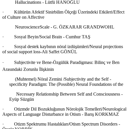
Hallucinations - Lütfü HANOĞLU
· Kültürün Afektif Sinirbilim Ölçeği Üzerindeki Etkileri/Effect
of Culture on Affective
NeuroscienceScale - G. ÖZKARAR GRANDWOHL
· Sosyal Beyin/Social Brain - Cumhur TAŞ
· Sosyal destek kaybının nöral izdüşümleri/Neural projections
of social support loss-Ali Saffet GÖNÜL
· Subjectivite ve Bene-Özgülük Paradigması: Bilinç ve Ben
Arasındaki Zorunlu İlişkinin
(Muhtemel) Nöral Zemini /Subjectivity and the Self -
specificity Paradigm: The (Possible) Neural Foundations of the
Necessary Relationship Between Self and Consciousness -
Eyüp Süzgün
· Otizmde Dil Bozukluğunun Nörolojik Temelleri/Neurological
Aspects of Language Disturbance in Otism - Barış KORKMAZ
· Otizm Spektrumu Hastalıkları/Otism Spectrum Disorders -