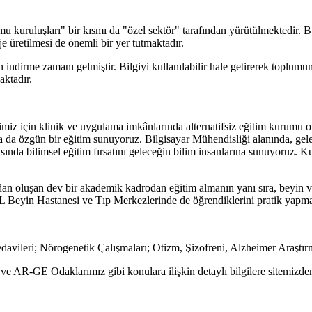
 kuruluşları" bir kısmı da "özel sektör" tarafından yürütülmektedir. Bu
je üretilmesi de önemli bir yer tutmaktadır.
rdan indirme zamanı gelmiştir. Bilgiyi kullanılabilir hale getirerek toplu
aktadır.
rimiz için klinik ve uygulama imkânlarında alternatifsiz eğitim kurumu
a da özgün bir eğitim sunuyoruz. Bilgisayar Mühendisliği alanında, gel
nda bilimsel eğitim fırsatını geleceğin bilim insanlarına sunuyoruz. Kul
dan oluşan dev bir akademik kadrodan eğitim almanın yanı sıra, beyin v
eyin Hastanesi ve Tıp Merkezlerinde de öğrendiklerini pratik yapma a
ileri; Nörogenetik Çalışmaları; Otizm, Şizofreni, Alzheimer Araştırm
 AR-GE Odaklarımız gibi konulara ilişkin detaylı bilgilere sitemizden 