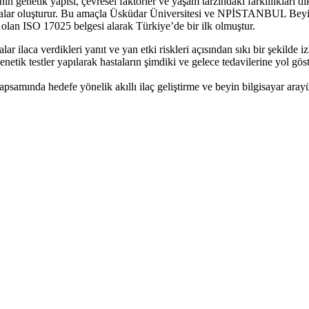
nin genetik yapısı, çevresel faktörler ve yaşam tarzındaki farklılıkları 
alar oluşturur. Bu amaçla Üsküdar Üniversitesi ve NPİSTANBUL Beyin 
 olan ISO 17025 belgesi alarak Türkiye’de bir ilk olmuştur.
alar ilaca verdikleri yanıt ve yan etki riskleri açısından sıkı bir şekild
tik testler yapılarak hastaların şimdiki ve gelece tedavilerine yol göst
apsamında hedefe yönelik akıllı ilaç geliştirme ve beyin bilgisayar aray