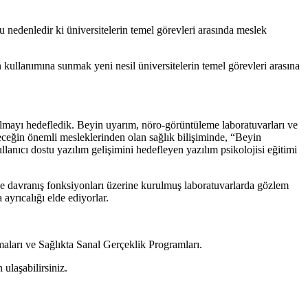
 nedenledir ki üniversitelerin temel görevleri arasında meslek
mun kullanımına sunmak yeni nesil üniversitelerin temel görevleri arasına
 olmayı hedefledik. Beyin uyarım, nöro-görüntüleme laboratuvarları ve
eceğin önemli mesleklerinden olan sağlık bilişiminde, “Beyin
lanıcı dostu yazılım gelişimini hedefleyen yazılım psikolojisi eğitimi
e davranış fonksiyonları üzerine kurulmuş laboratuvarlarda gözlem
yrıcalığı elde ediyorlar.
aları ve Sağlıkta Sanal Gerçeklik Programları.
ulaşabilirsiniz.