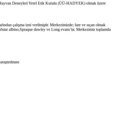
 Hayvan Deneyleri Yerel Etik Kurulu (ÜÜ-HADYEK) olmak üzere
dan çalışma izni verilmiştir. Merkezimizde; fare ve sıçan olmak
ı; Wistar albino,Spraque dawley ve Long evans’tır. Merkezimiz toplamda
araştırılması