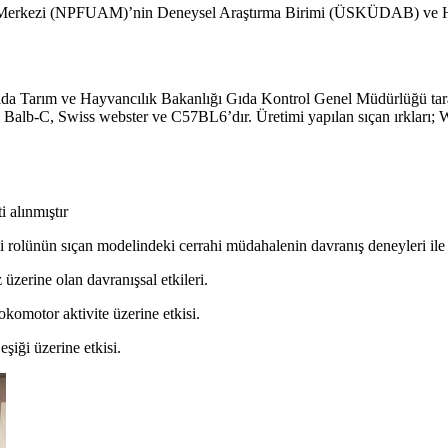
ma Merkezi (NPFUAM)’nin Deneysel Araştırma Birimi (ÜSKÜDAB) ve
Tarım ve Hayvancılık Bakanlığı Gıda Kontrol Genel Müdürlüğü tarafın
arı; Balb-C, Swiss webster ve C57BL6’dır. Üretimi yapılan sıçan ırklar
 alınmıştır
i rolünün sıçan modelindeki cerrahi müdahalenin davranış deneyleri ile 
 üzerine olan davranışsal etkileri.
okomotor aktivite üzerine etkisi.
şiği üzerine etkisi.