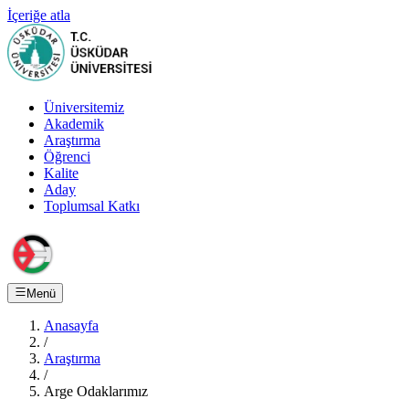
İçeriğe atla
Üniversitemiz
Akademik
Araştırma
Öğrenci
Kalite
Aday
Toplumsal Katkı
Menü
Anasayfa
/
Araştırma
/
Arge Odaklarımız