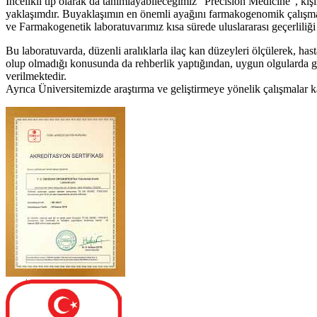
İncelikli tıp olarak da tanımlayabileceğimiz “Precision Medicine”, kişi
yaklaşımdır. Buyaklaşımın en önemli ayağını farmakogenomik çalışm
ve Farmakogenetik laboratuvarımız kısa sürede uluslararası geçerliliği
Bu laboratuvarda, düzenli aralıklarla ilaç kan düzeyleri ölçülerek, hast
olup olmadığı konusunda da rehberlik yaptığından, uygun olgularda gene
verilmektedir.
Ayrıca Üniversitemizde araştırma ve geliştirmeye yönelik çalışmalar k