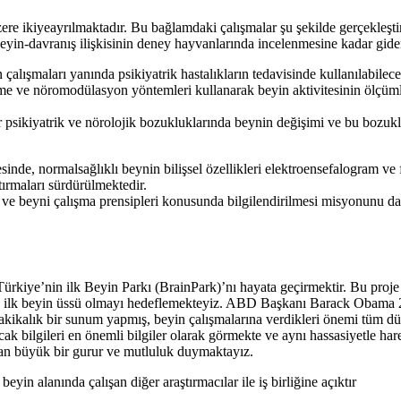
re ikiyeayrılmaktadır. Bu bağlamdaki çalışmalar şu şekilde gerçekleştir
yin-davranış ilişkisinin deney hayvanlarında incelenmesine kadar giden
şmaları yanında psikiyatrik hastalıkların tedavisinde kullanılabilecek ye
me ve nöromodülasyon yöntemleri kullanarak beyin aktivitesinin ölçüm
ğer psikiyatrik ve nörolojik bozukluklarında beynin değişimi ve bu bozuk
inde, normalsağlıklı beynin bilişsel özellikleri elektroensefalogram ve
tırmaları sürdürülmektedir.
ı ve beyni çalışma prensipleri konusunda bilgilendirilmesi misyonunu d
rkiye’nin ilk Beyin Parkı (BrainPark)’nı hayata geçirmektir. Bu proje i
rkiye’nin ilk beyin üssü olmayı hedeflemekteyiz. ABD Başkanı Bara
dakikalık bir sunum yapmış, beyin çalışmalarına verdikleri önemi tüm dün
cak bilgileri en önemli bilgiler olarak görmekte ve aynı hassasiyetle h
tan büyük bir gurur ve mutluluk duymaktayız.
in alanında çalışan diğer araştırmacılar ile iş birliğine açıktır