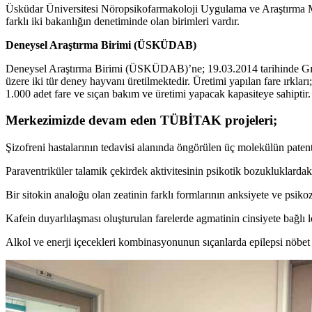
Üsküdar Üniversitesi Nöropsikofarmakoloji Uygulama ve Araştır
farklı iki bakanlığın denetiminde olan birimleri vardır.
Deneysel Araştırma Birimi (ÜSKÜDAB)
Deneysel Araştırma Birimi (ÜSKÜDAB)’ne; 19.03.2014 tarihinde Gıda 
üzere iki tür deney hayvanı üretilmektedir. Üretimi yapılan fare ırkl
1.000 adet fare ve sıçan bakım ve üretimi yapacak kapasiteye sahiptir.
Merkezimizde devam eden TÜBİTAK projeleri;
Şizofreni hastalarının tedavisi alanında öngörülen üç molekülün patenti
Paraventriküler talamik çekirdek aktivitesinin psikotik bozukluklardak
Bir sitokin analoğu olan zeatinin farklı formlarının anksiyete ve psikoz
Kafein duyarlılaşması oluşturulan farelerde agmatinin cinsiyete bağlı l
Alkol ve enerji içecekleri kombinasyonunun sıçanlarda epilepsi nöbet e