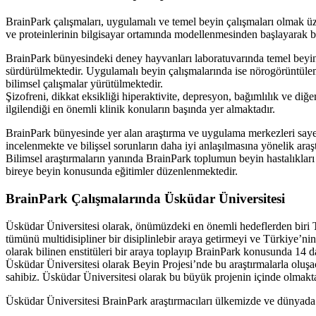
BrainPark çalışmaları, uygulamalı ve temel beyin çalışmaları olmak üze
ve proteinlerinin bilgisayar ortamında modellenmesinden başlayarak be
BrainPark bünyesindeki deney hayvanları laboratuvarında temel beyin çalı
sürdürülmektedir. Uygulamalı beyin çalışmalarında ise nörogörüntüle
bilimsel çalışmalar yürütülmektedir.
Şizofreni, dikkat eksikliği hiperaktivite, depresyon, bağımlılık ve di
ilgilendiği en önemli klinik konuların başında yer almaktadır.
BrainPark bünyesinde yer alan araştırma ve uygulama merkezleri sayes
incelenmekte ve bilişsel sorunların daha iyi anlaşılmasına yönelik araş
Bilimsel araştırmaların yanında BrainPark toplumun beyin hastalıklar
bireye beyin konusunda eğitimler düzenlenmektedir.
BrainPark Çalışmalarında Üsküdar Üniversitesi
Üsküdar Üniversitesi olarak, önümüzdeki en önemli hedeflerden biri Tü
tümünü multidisipliner bir disiplinlebir araya getirmeyi ve Tü
olarak bilinen enstitüleri bir araya toplayıp BrainPark konusunda 14 
Üsküdar Üniversitesi olarak Beyin Projesi’nde bu araştırmalarla oluşa
sahibiz. Üsküdar Üniversitesi olarak bu büyük projenin içinde olmak
Üsküdar Üniversitesi BrainPark araştırmacıları ülkemizde ve dünyada bey