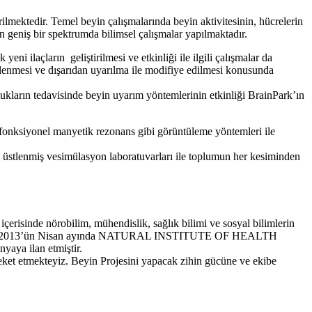
ilmektedir. Temel beyin çalışmalarında beyin aktivitesinin, hücrelerin
 geniş bir spektrumda bilimsel çalışmalar yapılmaktadır.
ni ilaçların geliştirilmesi ve etkinliği ile ilgili çalışmalar da
lenmesi ve dışarıdan uyarılma ile modifiye edilmesi konusunda
lukların tedavisinde beyin uyarım yöntemlerinin etkinliği BrainPark’ın
 fonksiyonel manyetik rezonans gibi görüntüleme yöntemleri ile
a üstlenmiş vesimülasyon laboratuvarları ile toplumun her kesiminden
çerisinde nörobilim, mühendislik, sağlık bilimi ve sosyal bilimlerin
ck Obama 2013’ün Nisan ayında NATURAL INSTITUTE OF HEALTH
yaya ilan etmiştir.
areket etmekteyiz. Beyin Projesini yapacak zihin gücüne ve ekibe