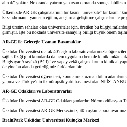
almak" yoktur. Ne oranda yatırım yaparsan o oranda sonuç alabilirsin.
Ülkemizde AR-GE çalışmalarının bir kısmı "üniversite" bir kısmı "kamu
kazandırmanın yanı sıra eğitim, araştırma-geliştirme çalışmaları ile pro
Bilgi üretim sahaları olan üniversiteler için, üretilen bu bilgiyi rafla
girmiştir. İşte bu noktada üniversite-sanayi iş birliği büyük önem taşım
AR-GE ile Geleceğe Uzanan Basamaklar
Üsküdar Üniversitesi olarak 40’ı aşkın laboratuvarlarımızla öğrencile
sağlık fiziği gibi konularda da hem uygulama hem de klinik imkânlarl
Bilgisayar Arayüzü (BCI)” ve yapay zekâ çalışmalarının klinik altyapısı
de yine bu alanda getirdiğimiz farklardan biri.
Üsküdar Üniversitesi öğrencileri, konularında uzman bilim adamların
yapma ve Türkiye’nin ilk nöropsikiyatri hastanesi olan NPİSTANBUL B
AR-GE Odakları ve Laboratuvarlar
Üsküdar Üniversitesi AR-GE Odakları şunlardır: Nöromodülasyon Tedav
Üsküdar Üniversitesi AR-GE Merkezimiz, 40’ı aşkın laboratuvarımız ve
BrainPark Üsküdar Üniversitesi Kuluçka Merkezi