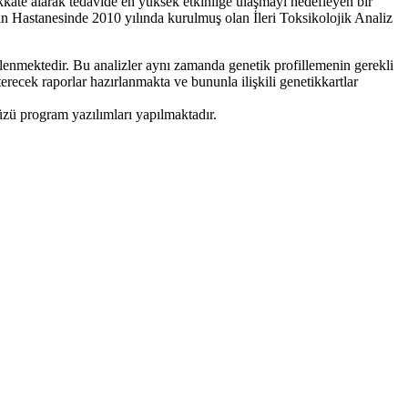
dikkate alarak tedavide en yüksek etkinliğe ulaşmayı hedefleyen bir
Hastanesinde 2010 yılında kurulmuş olan İleri Toksikolojik Analiz
e izlenmektedir. Bu analizler aynı zamanda genetik profillemenin gerekli
erecek raporlar hazırlanmakta ve bununla ilişkili genetikkartlar
üzü program yazılımları yapılmaktadır.