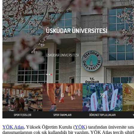
YÖK Atlas
, Yüksek Öğretim Kurulu (
YÖK
) tarafından üniversite sı
danışmanlarının çok sık kullandığı bir yazılım. YÖK Atlas tercih sihirb