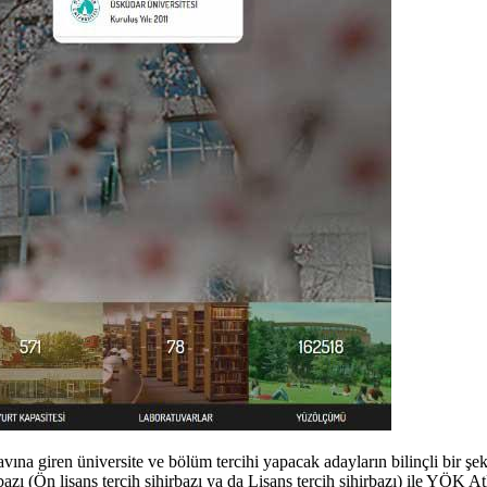
navına giren üniversite ve bölüm tercihi yapacak adayların bilinçli bir şek
azı (Ön lisans tercih sihirbazı ya da Lisans tercih sihirbazı) ile YÖK A