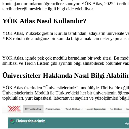
kontenjan durumlarını öğrencilere sunuyor. YÖK Atlas, 2025 Tercih Dö
tercih edeceği meslek ile ilgili bilgi elde edebiliyor.
YÖK Atlas Nasıl Kullanılır?
YÖK Atlas, Yükseköğretim Kurulu tarafından, adayların üniversite ve e
YKS robotu ile aradığınız bir konuda bilgi almak için neler yapmalısın
YÖK Atlas, içinde pek çok modülü barındıran bir web sitesi. Bu modüll
sihirbazı ve Tercih Listem gibi ayrıntılı bilgi alınabilecek bölümle
Üniversiteler Hakkında Nasıl Bilgi Alabili
YÖK Atlas üzerinden “Üniversitelerimiz” modülüyle Türkiye’de eğitim 
Üniversitelerimiz Modülü ile Türkiye’deki her bir üniversitenin öğrenci v
toplulukları, yurt kapasitesi, laboratuvar sayıları ve yüzölçümleri bilgile