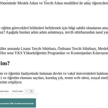
neminde Meslek Atlası ve Tercih Atlası modülleri ile aday öğrencilere 
ğitim görecekleri bölümleri belirlemek için bilgi sahibi olmalarını am
ız? Aşağıda bunları adım adım anlatmaya, tercih sihirbazından nasıl yar
er arasında Lisans Tercih Sihirbazı, Önlisans Tercih Sihirbazı, Meslek 
r var.Her sene YKS Yükseköğretim Programları ve Kontenjanları Kılavuzu
rim?
ve öğretim faaliyetinde bulunan devlet ve vakıf üniversiteleri hakkın
e öğretim elamanı sayıları, kuruluş yılı, resmi web sitesi, sosyal medya li
rine erişiliyor.