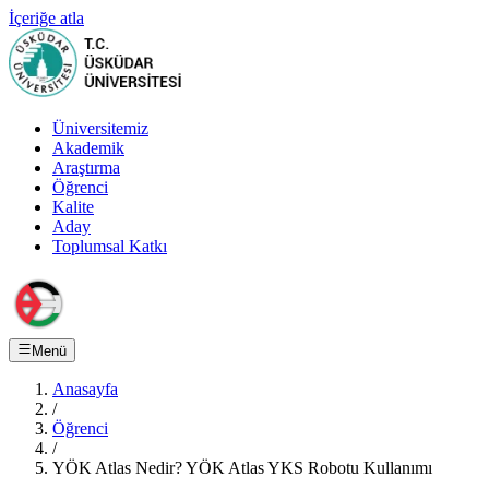
İçeriğe atla
Üniversitemiz
Akademik
Araştırma
Öğrenci
Kalite
Aday
Toplumsal Katkı
Menü
Anasayfa
/
Öğrenci
/
YÖK Atlas Nedir? YÖK Atlas YKS Robotu Kullanımı