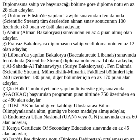
Diplomasına sahip ve başvuracağı bölüme göre diploma notu en az
28 olan adaylar,
e) Ürdün ve Filistin'de yapılan Tawjihi sınavından fen dalında
(Scientific Stream) tüm derslerden alınan sınav sonucunun 100
üzerinden 80 puan ve üstü alan adaylar,
f) Abitur (Alman Bakaloryası) sınavından en az 4 puan almış olan
adaylar,
g) Fransız Bakaloryası diplomasına sahip ve diploma notu en az 12
olan adaylar,
h) Lübnan'da yapılan Bakalorya (Baccalaureate Libanais) sınavında
fen dalında (Scientific Stream) diploma notu en az 14 olan adaylar,
ı) Al-Sahada-Al Tahanawiyya (Suriye Bakaloryası) , Fen Dalında
(Scientific Stream), Mühendislik-Mimarlık Fakültesi bölümleri için
240 üzerinden 180 puan, diğer bölümler için en az 170 puan alan
adaylar,
i) Çin Halk Cumhuriyeti'nde yapılan üniversite giriş sınavında
(GAOKAO) başvurulan programın puan türünde 750 üzerinden en
az 480 alan adaylar,
j) TÜBİTAK'ın tanıdığı ve katıldığı Uluslararası Bilim
Olimpiyatlarında altın, gümüş ve bronz madalya almış adaylar,
k) Endonezya Ujian Nasional (UAN) veya (UN) sınavında en az 60
alan adaylar,
l) Kenya Certificate Of Secondary Education sınavında en az 45
alan adaylar,
m) İran'da lise diploma notu (Diplome Debirestan) ortalaması en az