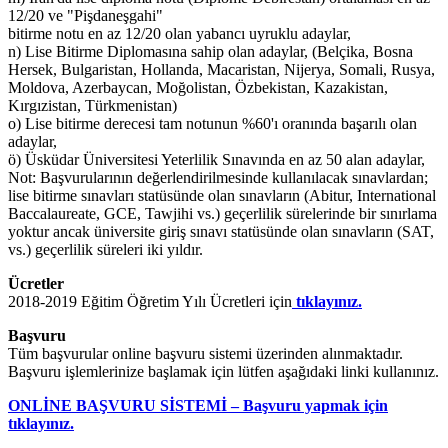
12/20 ve "Pişdaneşgahi"
bitirme notu en az 12/20 olan yabancı uyruklu adaylar,
n) Lise Bitirme Diplomasına sahip olan adaylar, (Belçika, Bosna
Hersek, Bulgaristan, Hollanda, Macaristan, Nijerya, Somali, Rusya,
Moldova, Azerbaycan, Moğolistan, Özbekistan, Kazakistan,
Kırgızistan, Türkmenistan)
o) Lise bitirme derecesi tam notunun %60'ı oranında başarılı olan
adaylar,
ö) Üsküdar Üniversitesi Yeterlilik Sınavında en az 50 alan adaylar,
Not: Başvurularının değerlendirilmesinde kullanılacak sınavlardan;
lise bitirme sınavları statüsünde olan sınavların (Abitur, International
Baccalaureate, GCE, Tawjihi vs.) geçerlilik sürelerinde bir sınırlama
yoktur ancak üniversite giriş sınavı statüsünde olan sınavların (SAT,
vs.) geçerlilik süreleri iki yıldır.
Ücretler
2018-2019 Eğitim Öğretim Yılı Ücretleri için
tıklayınız.
Başvuru
Tüm başvurular online başvuru sistemi üzerinden alınmaktadır.
Başvuru işlemlerinize başlamak için lütfen aşağıdaki linki kullanınız.
ONLİNE BAŞVURU SİSTEMİ – Başvuru yapmak için
tıklayınız.