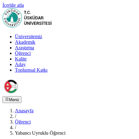
İçeriğe atla
Üniversitemiz
Akademik
Araştırma
Öğrenci
Kalite
Aday
Toplumsal Katkı
Menü
Anasayfa
/
Öğrenci
/
Yabancı Uyruklu Öğrenci