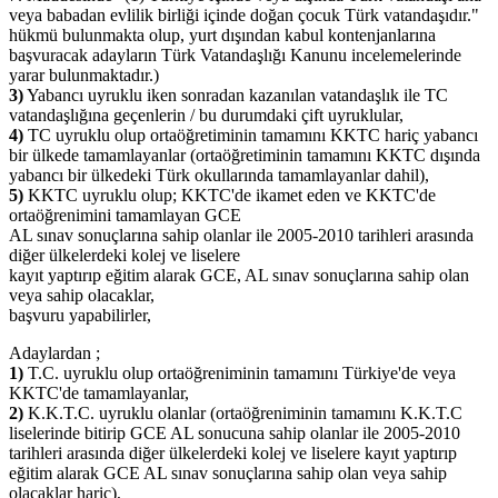
veya babadan evlilik birliği içinde doğan çocuk Türk vatandaşıdır."
hükmü bulunmakta olup, yurt dışından kabul kontenjanlarına
başvuracak adayların Türk Vatandaşlığı Kanunu incelemelerinde
yarar bulunmaktadır.)
3)
Yabancı uyruklu iken sonradan kazanılan vatandaşlık ile TC
vatandaşlığına geçenlerin / bu durumdaki çift uyruklular,
4)
TC uyruklu olup ortaöğretiminin tamamını KKTC hariç yabancı
bir ülkede tamamlayanlar (ortaöğretiminin tamamını KKTC dışında
yabancı bir ülkedeki Türk okullarında tamamlayanlar dahil),
5)
KKTC uyruklu olup; KKTC'de ikamet eden ve KKTC'de
ortaöğrenimini tamamlayan GCE
AL sınav sonuçlarına sahip olanlar ile 2005-2010 tarihleri arasında
diğer ülkelerdeki kolej ve liselere
kayıt yaptırıp eğitim alarak GCE, AL sınav sonuçlarına sahip olan
veya sahip olacaklar,
başvuru yapabilirler,
Adaylardan ;
1)
T.C. uyruklu olup ortaöğreniminin tamamını Türkiye'de veya
KKTC'de tamamlayanlar,
2)
K.K.T.C. uyruklu olanlar (ortaöğreniminin tamamını K.K.T.C
liselerinde bitirip GCE AL sonucuna sahip olanlar ile 2005-2010
tarihleri arasında diğer ülkelerdeki kolej ve liselere kayıt yaptırıp
eğitim alarak GCE AL sınav sonuçlarına sahip olan veya sahip
olacaklar hariç),