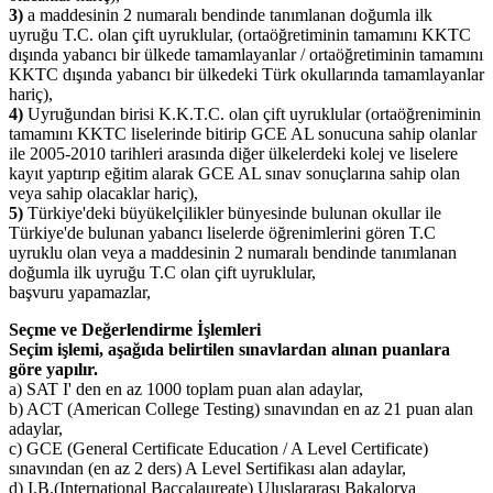
3)
a maddesinin 2 numaralı bendinde tanımlanan doğumla ilk
uyruğu T.C. olan çift uyruklular, (ortaöğretiminin tamamını KKTC
dışında yabancı bir ülkede tamamlayanlar / ortaöğretiminin tamamını
KKTC dışında yabancı bir ülkedeki Türk okullarında tamamlayanlar
hariç),
4)
Uyruğundan birisi K.K.T.C. olan çift uyruklular (ortaöğreniminin
tamamını KKTC liselerinde bitirip GCE AL sonucuna sahip olanlar
ile 2005-2010 tarihleri arasında diğer ülkelerdeki kolej ve liselere
kayıt yaptırıp eğitim alarak GCE AL sınav sonuçlarına sahip olan
veya sahip olacaklar hariç),
5)
Türkiye'deki büyükelçilikler bünyesinde bulunan okullar ile
Türkiye'de bulunan yabancı liselerde öğrenimlerini gören T.C
uyruklu olan veya a maddesinin 2 numaralı bendinde tanımlanan
doğumla ilk uyruğu T.C olan çift uyruklular,
başvuru yapamazlar,
Seçme ve Değerlendirme İşlemleri
Seçim işlemi, aşağıda belirtilen sınavlardan alınan puanlara
göre yapılır.
a) SAT I' den en az 1000 toplam puan alan adaylar,
b) ACT (American College Testing) sınavından en az 21 puan alan
adaylar,
c) GCE (General Certificate Education / A Level Certificate)
sınavından (en az 2 ders) A Level Sertifikası alan adaylar,
d) I.B.(International Baccalaureate) Uluslararası Bakalorya