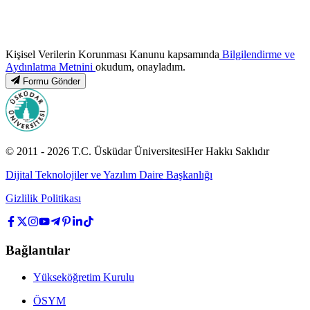
Kişisel Verilerin Korunması Kanunu kapsamında
Bilgilendirme ve
Aydınlatma Metnini
okudum, onayladım.
Formu Gönder
© 2011 -
2026
T.C.
Üsküdar Üniversitesi
Her Hakkı Saklıdır
Dijital Teknolojiler ve Yazılım Daire Başkanlığı
Gizlilik Politikası
Bağlantılar
Yükseköğretim Kurulu
ÖSYM