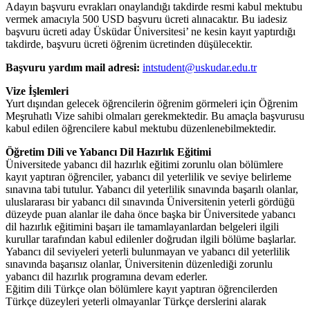
Adayın başvuru evrakları onaylandığı takdirde resmi kabul mektubu
vermek amacıyla 500 USD başvuru ücreti alınacaktır. Bu iadesiz
başvuru ücreti aday Üsküdar Üniversitesi’ ne kesin kayıt yaptırdığı
takdirde, başvuru ücreti öğrenim ücretinden düşülecektir.
Başvuru yardım mail adresi:
intstudent@uskudar.edu.tr
Vize İşlemleri
Yurt dışından gelecek öğrencilerin öğrenim görmeleri için Öğrenim
Meşruhatlı Vize sahibi olmaları gerekmektedir. Bu amaçla başvurusu
kabul edilen öğrencilere kabul mektubu düzenlenebilmektedir.
Öğretim Dili ve Yabancı Dil Hazırlık Eğitimi
Üniversitede yabancı dil hazırlık eğitimi zorunlu olan bölümlere
kayıt yaptıran öğrenciler, yabancı dil yeterlilik ve seviye belirleme
sınavına tabi tutulur. Yabancı dil yeterlilik sınavında başarılı olanlar,
uluslararası bir yabancı dil sınavında Üniversitenin yeterli gördüğü
düzeyde puan alanlar ile daha önce başka bir Üniversitede yabancı
dil hazırlık eğitimini başarı ile tamamlayanlardan belgeleri ilgili
kurullar tarafından kabul edilenler doğrudan ilgili bölüme başlarlar.
Yabancı dil seviyeleri yeterli bulunmayan ve yabancı dil yeterlilik
sınavında başarısız olanlar, Üniversitenin düzenlediği zorunlu
yabancı dil hazırlık programına devam ederler.
Eğitim dili Türkçe olan bölümlere kayıt yaptıran öğrencilerden
Türkçe düzeyleri yeterli olmayanlar Türkçe derslerini alarak