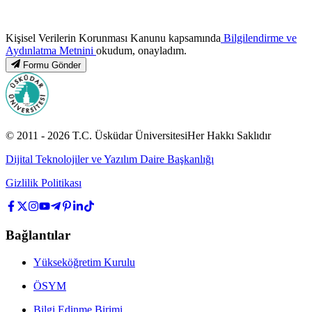
Kişisel Verilerin Korunması Kanunu kapsamında
Bilgilendirme ve
Aydınlatma Metnini
okudum, onayladım.
Formu Gönder
© 2011 -
2026
T.C.
Üsküdar Üniversitesi
Her Hakkı Saklıdır
Dijital Teknolojiler ve Yazılım Daire Başkanlığı
Gizlilik Politikası
Bağlantılar
Yükseköğretim Kurulu
ÖSYM
Bilgi Edinme Birimi