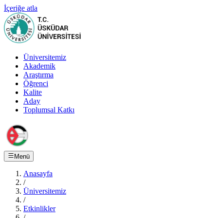
İçeriğe atla
Üniversitemiz
Akademik
Araştırma
Öğrenci
Kalite
Aday
Toplumsal Katkı
Menü
Anasayfa
/
Üniversitemiz
/
Etkinlikler
/