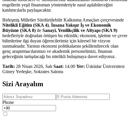
engellerin yeşil finansman yöntemleriyle nasıl aşılabileceğini
katılımcılarla paylaşacaktır.
Birleşmiş Milletler Sürdürülebilir Kalkınma Amaçları çerçevesinde
Nitelikli Eğitim (SKA 4)
,
İnsana Yakışır İş ve Ekonomik
Büyüme (SKA 8)
ile
Sanayi, Yenilikçilik ve Altyapı (SKA 9)
hedefleriyle doğrudan örtüşen bu etkinlik; ekonomi, işletme ve çevre
bilimlerine ilgi duyan öğrencilerimiz için küresel bir vizyon
sunmaktadır. Yarının ekonomi politikalarını şekillendirecek olan
genç araştırmacılarımızı ve akademik personelimizi, finansın
geleceğinin tartışılacağı bu nitelikli buluşmaya davet ediyoruz.
Tarih:
28 Nisan 2026, Salı
Saat:
14.00
Yer:
Üsküdar Üniversitesi
Güney Yerleşke, Sokrates Salonu
Sizi Arayalım
Phone