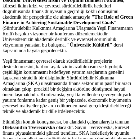
Üsküdar Üniversitesi İnsan ve Toplum Bilimleri Fakültesi
,
küresel iklim krizi ve çevresel sürdürülebilirlik hedefleri
doğrultusunda finans dünyasının geçirdiği köklü dönüşümü
akademik bir perspektifle ele almak amacıyla
"The Role of Green
Finance in Achieving Sustainable Development Goals"
(Sürdürülebilir Kalkınma Amaçlarına Ulaşmada Yeşil Finansmanın
Rolü) başlıklı vizyoner bir konferans düzenlemektedir.
Üniversitemizin akademik derinlik ve evrensel sorumluluk
vizyonunu yansıtan bu buluşma,
"Üniversite Kültürü"
dersi
kapsamında hayata geçirilecektir.
Yeşil finansman; çevresel olarak sürdürülebilir projelerin
desteklenmesini, karbon ayak izinin azaltılmasını ve biyolojik
çeşitliliğin korunmasını hedefleyen yatırım araçlarının genelini
kapsayan stratejik bir disiplindir. Sürdürülebilir Kalkınma
Amaçlarına (SKA) ulaşılmasında finans sektörünün pasif bir aracı
olmaktan çıkıp, proaktif bir değişim aktörüne dönüşmesi hayati
önem taşımaktadır. Konferansta, yeşil tahvillerden çevreye duyarlı
yatırım fonlarına kadar geniş bir yelpazede, ekonomik büyümenin
çevresel maliyetler göz ardı edilmeden nasıl gerçekleştirilebileceği
teknik ve akademik bir dille irdelenecektir.
Etkinliğin konuk konuşmacısı, bu alandaki çalışmalarıyla tanınan
Oleksandra Tverezovska
olacaktır. Sayın Tverezovska, küresel
finans piyasalarındaki güncel trendleri, SKA hedefleriyle uyumlu
finansal modelleri ve sürdürülebilir kalkınmanın önündeki ekonomik