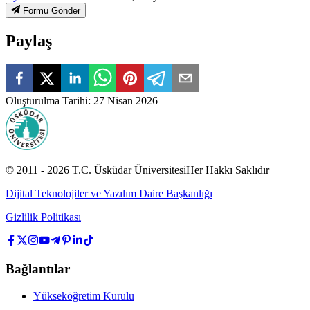
Formu Gönder
Paylaş
Oluşturulma Tarihi
:
27 Nisan 2026
© 2011 -
2026
T.C.
Üsküdar Üniversitesi
Her Hakkı Saklıdır
Dijital Teknolojiler ve Yazılım Daire Başkanlığı
Gizlilik Politikası
Bağlantılar
Yükseköğretim Kurulu