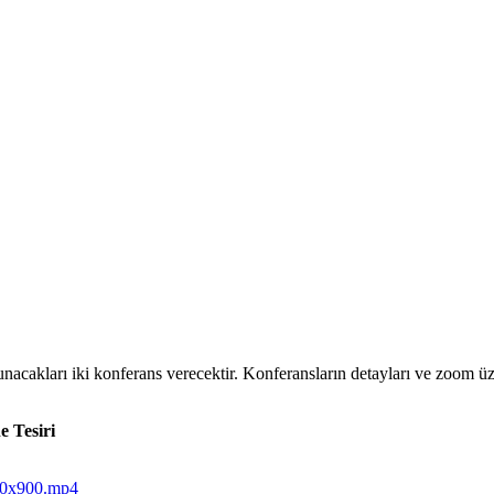
cakları iki konferans verecektir. Konferansların detayları ve zoom üze
 Tesiri
0x900.mp4