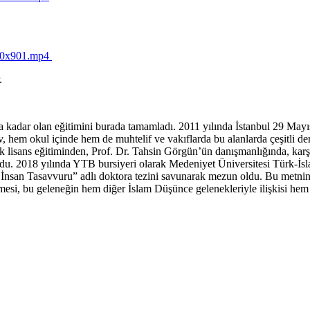
60x901.mp4
.
adar olan eğitimini burada tamamladı. 2011 yılında İstanbul 29 Mayıs Ü
em okul içinde hem de muhtelif ve vakıflarda bu alanlarda çeşitli dersl
k lisans eğitiminden, Prof. Dr. Tahsin Görgün’ün danışmanlığında, karş
du. 2018 yılında YTB bursiyeri olarak Medeniyet Üniversitesi Türk-İs
İnsan Tasavvuru” adlı doktora tezini savunarak mezun oldu. Bu metnin ki
esi, bu geleneğin hem diğer İslam Düşünce gelenekleriyle ilişkisi hem de 