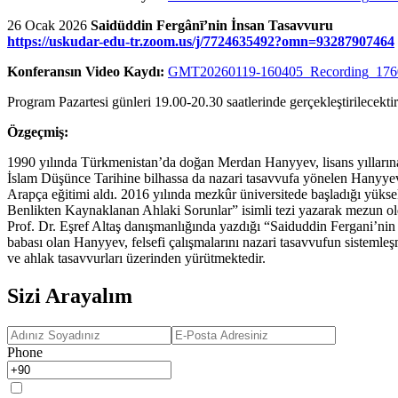
26 Ocak 2026
Saidüddin Fergânī’nin İnsan Tasavvuru
https://uskudar-edu-tr.zoom.us/j/7724635492?omn=93287907464
Konferansın Video Kaydı:
GMT20260119-160405_Recording_17
Program Pazartesi günleri 19.00-20.30 saatlerinde gerçekleştirilecektir
Özgeçmiş:
1990 yılında Türkmenistan’da doğan Merdan Hanyyev, lisans yıllarına k
İslam Düşünce Tarihine bilhassa da nazari tasavvufa yönelen Hanyyev, h
Arapça eğitimi aldı. 2016 yılında mezkûr üniversitede başladığı yükse
Benlikten Kaynaklanan Ahlaki Sorunlar” isimli tezi yazarak mezun ol
Prof. Dr. Eşref Altaş danışmanlığında yazdığı “Saiduddin Fergani’nin 
babası olan Hanyyev, felsefi çalışmalarını nazari tasavvufun sistemleşm
ve ahlak tasavvurları üzerinden yürütmektedir.
Sizi Arayalım
Phone