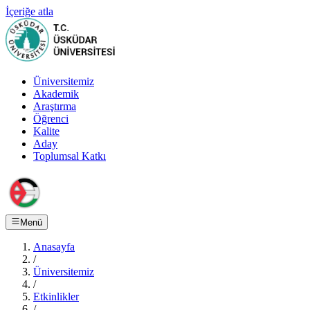
İçeriğe atla
Üniversitemiz
Akademik
Araştırma
Öğrenci
Kalite
Aday
Toplumsal Katkı
Menü
Anasayfa
/
Üniversitemiz
/
Etkinlikler
/