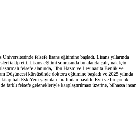
niversitesinde felsefe lisans eğitimine başladı. Lisans yıllarında
eri takip etti. Lisans eğitimi sonrasında bu alanda çalışmak için
ılaştırmalı felsefe alanında, “İbn Hazm ve Levinas’ta Benlik ve
lam Düşüncesi kürsüsünde doktora eğitimine başladı ve 2025 yılında
tap hali EskiYeni yayınları tarafından basıldı. Evli ve bir çocuk
farklı felsefe gelenekleriyle karşılaştırılması üzerine, bilhassa insan