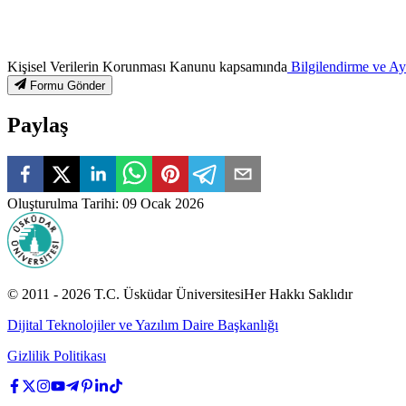
Kişisel Verilerin Korunması Kanunu kapsamında
Bilgilendirme ve A
Formu Gönder
Paylaş
Oluşturulma Tarihi
:
09 Ocak 2026
© 2011 -
2026
T.C.
Üsküdar Üniversitesi
Her Hakkı Saklıdır
Dijital Teknolojiler ve Yazılım Daire Başkanlığı
Gizlilik Politikası