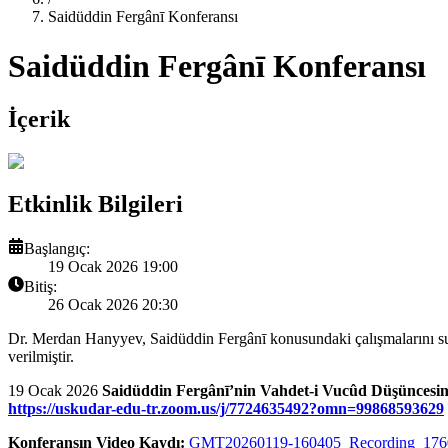
Saidüddin Fergânī Konferansı
Saidüddin Fergânī Konferansı
İçerik
Etkinlik Bilgileri
Başlangıç:
19 Ocak 2026 19:00
Bitiş:
26 Ocak 2026 20:30
Dr. Merdan Hanyyev, Saidüddin Fergânī konusundaki çalışmalarını suna
verilmiştir.
19 Ocak 2026
Saidüddin Fergânī’nin Vahdet-i Vucûd Düşüncesine
https://uskudar-edu-tr.zoom.us/j/7724635492?omn=99868593629
Konferansın Video Kaydı:
GMT20260119-160405_Recording_176