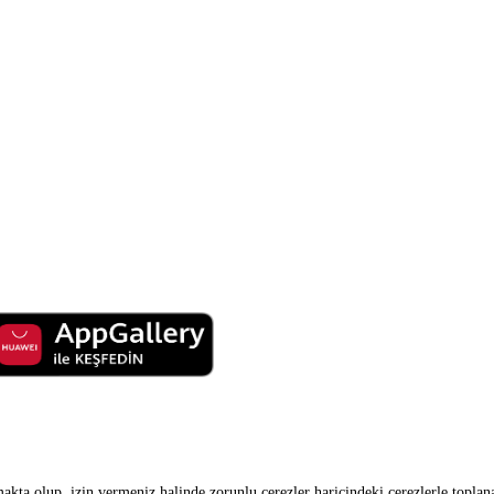
makta olup, izin vermeniz halinde zorunlu çerezler haricindeki çerezlerle toplan