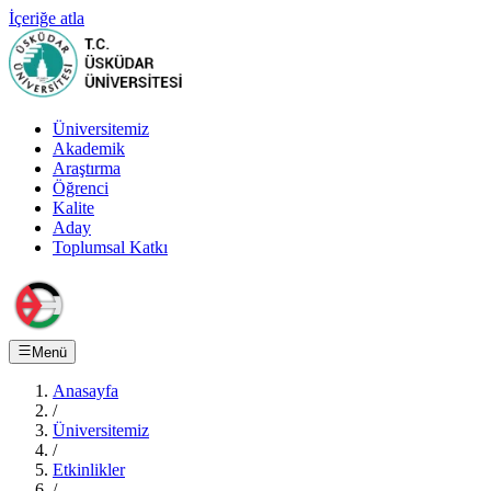
İçeriğe atla
Üniversitemiz
Akademik
Araştırma
Öğrenci
Kalite
Aday
Toplumsal Katkı
Menü
Anasayfa
/
Üniversitemiz
/
Etkinlikler
/