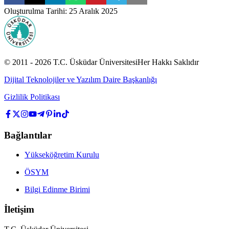
Oluşturulma Tarihi
:
25 Aralık 2025
© 2011 -
2026
T.C.
Üsküdar Üniversitesi
Her Hakkı Saklıdır
Dijital Teknolojiler ve Yazılım Daire Başkanlığı
Gizlilik Politikası
Bağlantılar
Yükseköğretim Kurulu
ÖSYM
Bilgi Edinme Birimi
İletişim