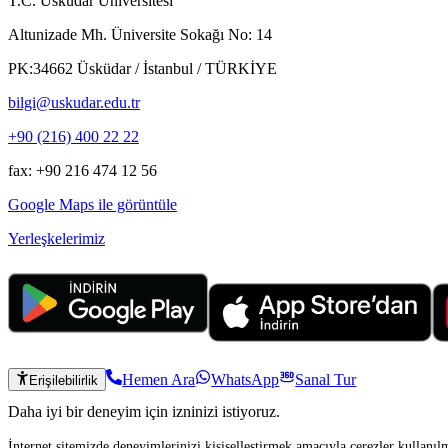
T.C. Üsküdar Üniversitesi
Altunizade Mh. Üniversite Sokağı No: 14
PK:34662 Üsküdar / İstanbul / TÜRKİYE
bilgi@uskudar.edu.tr
+90 (216) 400 22 22
fax: +90 216 474 12 56
Google Maps ile görüntüle
Yerleşkelerimiz
Hemen Ara
WhatsApp
Sanal Tur
Erişilebilirlik
Daha iyi bir deneyim için izninizi istiyoruz.
İnternet sitemizde deneyimlerinizi kişiselleştirmek amacıyla çerezler kullanıl