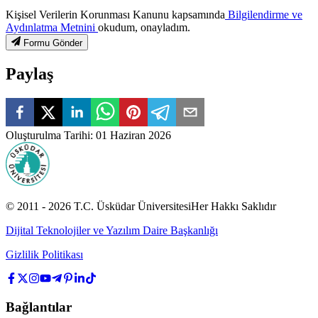
Kişisel Verilerin Korunması Kanunu kapsamında
Bilgilendirme ve
Aydınlatma Metnini
okudum, onayladım.
Formu Gönder
Paylaş
Oluşturulma Tarihi
:
01 Haziran 2026
© 2011 -
2026
T.C.
Üsküdar Üniversitesi
Her Hakkı Saklıdır
Dijital Teknolojiler ve Yazılım Daire Başkanlığı
Gizlilik Politikası
Bağlantılar