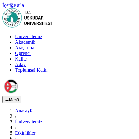
İçeriğe atla
Üniversitemiz
Akademik
Araştırma
Öğrenci
Kalite
Aday
Toplumsal Katkı
Menü
Anasayfa
/
Üniversitemiz
/
Etkinlikler
/