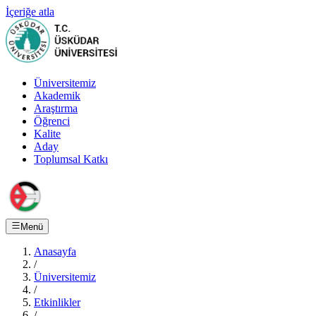
İçeriğe atla
Üniversitemiz
Akademik
Araştırma
Öğrenci
Kalite
Aday
Toplumsal Katkı
Menü
Anasayfa
/
Üniversitemiz
/
Etkinlikler
/