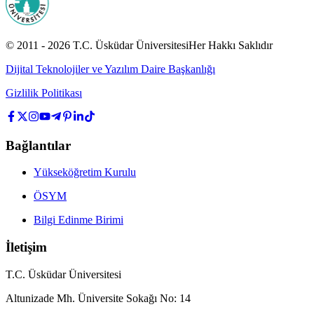
© 2011 -
2026
T.C.
Üsküdar Üniversitesi
Her Hakkı Saklıdır
Dijital Teknolojiler ve Yazılım Daire Başkanlığı
Gizlilik Politikası
Bağlantılar
Yükseköğretim Kurulu
ÖSYM
Bilgi Edinme Birimi
İletişim
T.C. Üsküdar Üniversitesi
Altunizade Mh. Üniversite Sokağı No: 14