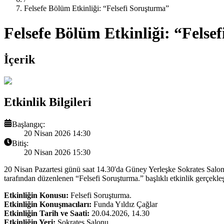
Felsefe Bölüm Etkinliği: “Felsefi Soruşturma”
Felsefe Bölüm Etkinliği: “Felse
İçerik
Etkinlik Bilgileri
Başlangıç:
20 Nisan 2026 14:30
Bitiş:
20 Nisan 2026 15:30
20 Nisan Pazartesi günü saat 14.30'da Güney Yerleşke Sokrates Salon
tarafından düzenlenen “Felsefi Soruşturma.” başlıklı etkinlik gerçekle
Etkinliğin Konusu:
Felsefi Soruşturma.
Etkinliğin Konuşmacıları:
Funda Yıldız Çağlar
Etkinliğin Tarih ve Saati:
20.04.2026, 14.30
Etkinliğin Yeri:
Sokrates Salonu