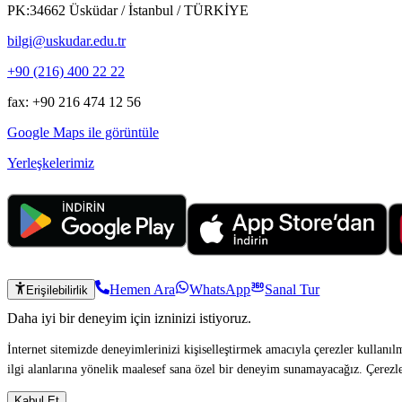
PK:34662 Üsküdar / İstanbul / TÜRKİYE
bilgi@uskudar.edu.tr
+90 (216) 400 22 22
fax: +90 216 474 12 56
Google Maps ile görüntüle
Yerleşkelerimiz
Hemen Ara
WhatsApp
Sanal Tur
Erişilebilirlik
Daha iyi bir deneyim için izninizi istiyoruz.
İnternet sitemizde deneyimlerinizi kişiselleştirmek amacıyla çerezler kullanıl
ilgi alanlarına yönelik maalesef sana özel bir deneyim sunamayacağız. Çerezlerl
Kabul Et