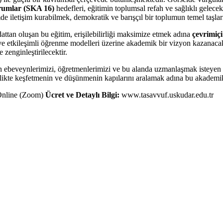
rumlar (SKA 16)
hedefleri, eğitimin toplumsal refah ve sağlıklı gelecek
de iletişim kurabilmek, demokratik ve barışçıl bir toplumun temel taşları
ttan oluşan bu eğitim, erişilebilirliği maksimize etmek adına
çevrimiç
ı ve etkileşimli öğrenme modelleri üzerine akademik bir vizyon kazanacakl
 zenginleştirilecektir.
en ebeveynlerimizi, öğretmenlerimizi ve bu alanda uzmanlaşmak isteyen tü
irlikte keşfetmenin ve düşünmenin kapılarını aralamak adına bu akademik
nline (Zoom)
Ücret ve Detaylı Bilgi:
www.tasavvuf.uskudar.edu.tr