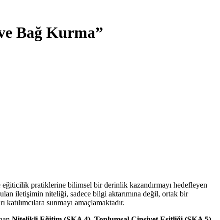
e ve Bağ Kurma”
eğiticilik pratiklerine bilimsel bir derinlik kazandırmayı hedefleyen
n iletişimin niteliği, sadece bilgi aktarımına değil, ortak bir
rı katılımcılara sunmayı amaçlamaktadır.
anan
Nitelikli Eğitim (SKA 4)
,
Toplumsal Cinsiyet Eşitliği (SKA 5)
,