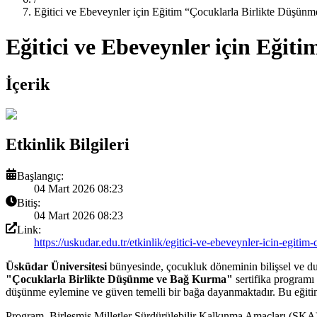
Eğitici ve Ebeveynler için Eğitim “Çocuklarla Birlikte Düşü
Eğitici ve Ebeveynler için Eği
İçerik
Etkinlik Bilgileri
Başlangıç:
04 Mart 2026 08:23
Bitiş:
04 Mart 2026 08:23
Link:
https://uskudar.edu.tr/etkinlik/egitici-ve-ebeveynler-icin-egit
Üsküdar Üniversitesi
bünyesinde, çocukluk döneminin bilişsel ve duygu
"Çocuklarla Birlikte Düşünme ve Bağ Kurma"
sertifika programı 
düşünme eylemine ve güven temelli bir bağa dayanmaktadır. Bu eğitim
Program, Birleşmiş Milletler Sürdürülebilir Kalkınma Amaçları (SKA)