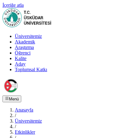
İçeriğe atla
Üniversitemiz
Akademik
Araştırma
Öğrenci
Kalite
Aday
Toplumsal Katkı
Menü
Anasayfa
/
Üniversitemiz
/
Etkinlikler
/