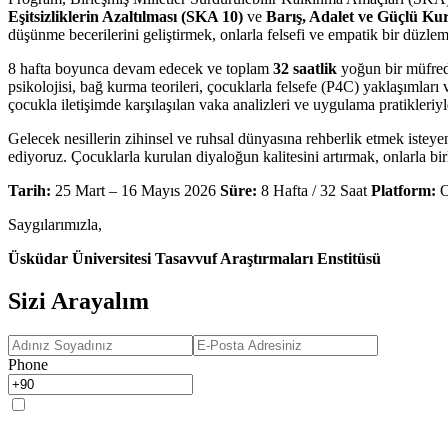
Eşitsizliklerin Azaltılması (SKA 10)
ve
Barış, Adalet ve Güçlü Ku
düşünme becerilerini geliştirmek, onlarla felsefi ve empatik bir düzlem
8 hafta boyunca devam edecek ve toplam
32 saatlik
yoğun bir müfreda
psikolojisi, bağ kurma teorileri, çocuklarla felsefe (P4C) yaklaşımlar
çocukla iletişimde karşılaşılan vaka analizleri ve uygulama pratikleriyle
Gelecek nesillerin zihinsel ve ruhsal dünyasına rehberlik etmek istey
ediyoruz. Çocuklarla kurulan diyaloğun kalitesini artırmak, onlarla b
Tarih:
25 Mart – 16 Mayıs 2026
Süre:
8 Hafta / 32 Saat
Platform:
O
Saygılarımızla,
Üsküdar Üniversitesi Tasavvuf Araştırmaları Enstitüsü
Sizi Arayalım
Phone