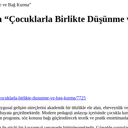
nme ve Bağ Kurma”
tim “Çocuklarla Birlikte Düşünm
im-cocuklarla-birlikte-dusunme-ve-bag-kurma/7725
sal gelişim süreçlerini akademik bir titizlikle ele alan, ebeveynlik ve 
hayata geçirilmektedir. Modern pedagoji anlayışı içerisinde çocukla kurula
 programı, söz konusu bağı güçlendirecek teorik ve pratik enstrümanla
 ile güçlü bir kavramsal çerçevede bütünleşmektedir. Görselde vurgul