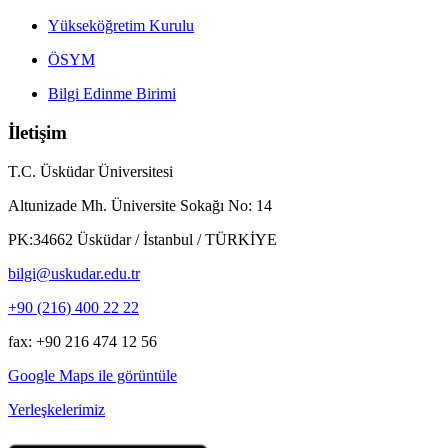
Yükseköğretim Kurulu
ÖSYM
Bilgi Edinme Birimi
İletişim
T.C. Üsküdar Üniversitesi
Altunizade Mh. Üniversite Sokağı No: 14
PK:34662 Üsküdar / İstanbul / TÜRKİYE
bilgi@uskudar.edu.tr
+90 (216) 400 22 22
fax: +90 216 474 12 56
Google Maps ile görüntüle
Yerleşkelerimiz