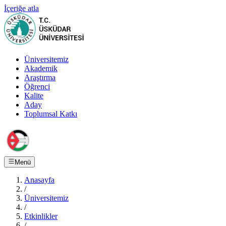
İçeriğe atla
Üniversitemiz
Akademik
Araştırma
Öğrenci
Kalite
Aday
Toplumsal Katkı
Menü
Anasayfa
/
Üniversitemiz
/
Etkinlikler
/