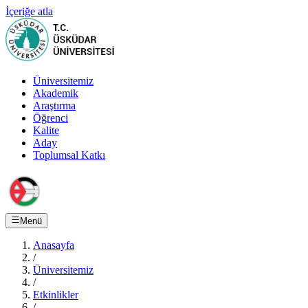
İçeriğe atla
Üniversitemiz
Akademik
Araştırma
Öğrenci
Kalite
Aday
Toplumsal Katkı
Menü
Anasayfa
/
Üniversitemiz
/
Etkinlikler
/