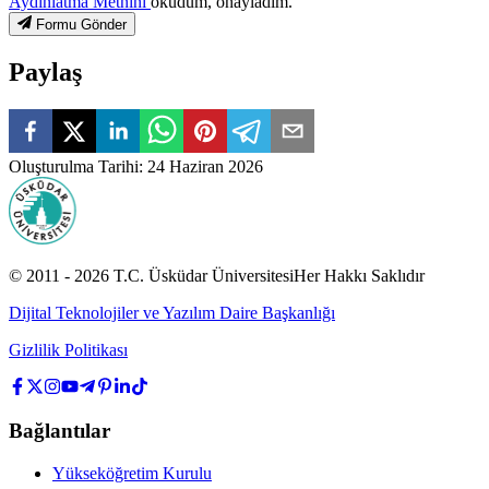
Aydınlatma Metnini
okudum, onayladım.
Formu Gönder
Paylaş
Oluşturulma Tarihi
:
24 Haziran 2026
© 2011 -
2026
T.C.
Üsküdar Üniversitesi
Her Hakkı Saklıdır
Dijital Teknolojiler ve Yazılım Daire Başkanlığı
Gizlilik Politikası
Bağlantılar
Yükseköğretim Kurulu