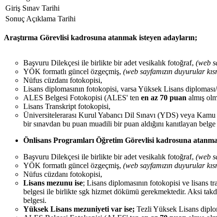
Giriş Sınav Tarihi
Sonuç Açıklama Tarihi
Araştırma Görevlisi kadrosuna atanmak isteyen adayların;
Başvuru Dilekçesi ile birlikte bir adet vesikalık fotoğraf,
(web s
YÖK formatlı güncel özgeçmiş,
(web sayfamızın duyurular kıs
Nüfus cüzdanı fotokopisi,
Lisans diplomasının fotokopisi, varsa Yüksek Lisans diploması
ALES Belgesi Fotokopisi (ALES' ten
en az
70
puan
almış olm
Lisans Transkript fotokopisi,
Üniversitelerarası Kurul Yabancı Dil Sınavı (YDS) veya Kamu 
bir sınavdan bu puan muadili bir puan aldığını kanıtlayan belg
Önlisans Programları Öğretim Görevlisi kadrosuna atanma
Başvuru Dilekçesi ile birlikte bir adet vesikalık fotoğraf,
(web s
YÖK formatlı güncel özgeçmiş,
(web sayfamızın duyurular kıs
Nüfus cüzdanı fotokopisi,
Lisans mezunu ise
; Lisans diplomasının fotokopisi ve lisans tr
belgesi ile birlikte sgk hizmet dökümü gerekmektedir. Aksi ta
belgesi.
Yüksek Lisans mezuniyeti var ise;
Tezli Yüksek Lisans diploma