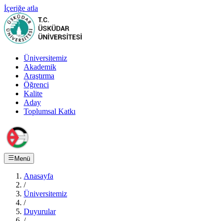
İçeriğe atla
Üniversitemiz
Akademik
Araştırma
Öğrenci
Kalite
Aday
Toplumsal Katkı
Menü
Anasayfa
/
Üniversitemiz
/
Duyurular
/