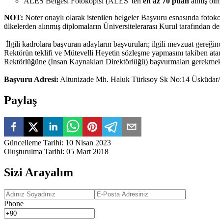
ALES Belgesi Fotokopisi (ALES' ten
en az
70
puan
almış olm
NOT:
Noter onaylı olarak istenilen belgeler Başvuru esnasında fotoko
ülkelerden alınmış diplomaların Üniversitelerarası Kurul tarafından de
İlgili kadrolara başvuran adayların başvuruları; ilgili mevzuat gereği
Rektörün teklifi ve Mütevelli Heyetin sözleşme yapmasını takiben atamal
Rektörlüğüne (İnsan Kaynakları Direktörlüğü) başvurmaları gerekmekted
Başvuru Adresi:
Altunizade Mh. Haluk Türksoy Sk No:14 Üsküdar/İ
Paylaş
Güncelleme Tarihi
:
10 Nisan 2023
Oluşturulma Tarihi
:
05 Mart 2018
Sizi Arayalım
Phone