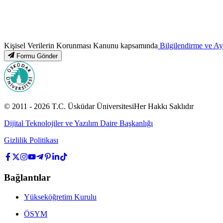
Kişisel Verilerin Korunması Kanunu kapsamında
Bilgilendirme ve A
Formu Gönder
© 2011 -
2026
T.C.
Üsküdar Üniversitesi
Her Hakkı Saklıdır
Dijital Teknolojiler ve Yazılım Daire Başkanlığı
Gizlilik Politikası
Bağlantılar
Yükseköğretim Kurulu
ÖSYM