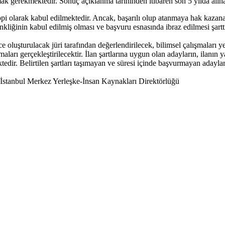
ak gerekmektedir. Sonuç açıklanma tarihinden itibaren son 5 yılda alına
pi olarak kabul edilmektedir. Ancak, başarılı olup atanmaya hak kazanan 
nkliğinin kabul edilmiş olması ve başvuru esnasında ibraz edilmesi şarttı
nce oluşturulacak jüri tarafından değerlendirilecek, bilimsel çalışmaları
arı gerçekleştirilecektir. İlan şartlarına uygun olan adayların, ilanın y
ir. Belirtilen şartları taşımayan ve süresi içinde başvurmayan adaylar
stanbul Merkez Yerleşke-İnsan Kaynakları Direktörlüğü