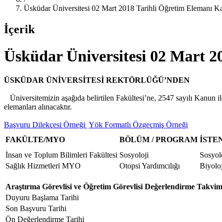
Üsküdar Üniversitesi 02 Mart 2018 Tarihli Öğretim Elemanı Ka
İçerik
Üsküdar Üniversitesi 02 Mart 2
ÜSKÜDAR ÜNİVERSİTESİ REKTÖRLÜĞÜ’NDEN
Üniversitemizin aşağıda belirtilen Fakültesi’ne, 2547 sayılı Kanun i
elemanları alınacaktır.
Başvuru Dilekçesi Örneği
Yök Formatlı Özgeçmiş Örneği
FAKÜLTE/MYO
BÖLÜM / PROGRAM
İSTE
İnsan ve Toplum Bilimleri Fakültesi
Sosyoloji
Sosyol
Sağlık Hizmetleri MYO
Otopsi Yardımcılığı
Biyolo
Araştırma Görevlisi ve Öğretim Görevlisi Değerlendirme Takvim
Duyuru Başlama Tarihi
Son Başvuru Tarihi
Ön Değerlendirme Tarihi