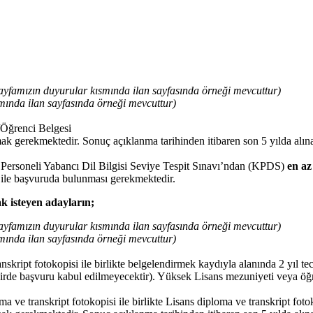
ayfamızın duyurular kısmında ilan sayfasında örneği mevcuttur)
mında ilan sayfasında örneği mevcuttur)
/Öğrenci Belgesi
ak gerekmektedir. Sonuç açıklanma tarihinden itibaren son 5 yılda alına
Personeli Yabancı Dil Bilgisi Seviye Tespit Sınavı’ndan (KPDS)
en az
e ile başvuruda bulunması gerekmektedir.
k isteyen adayların;
ayfamızın duyurular kısmında ilan sayfasında örneği mevcuttur)
mında ilan sayfasında örneği mevcuttur)
anskript fotokopisi ile birlikte belgelendirmek kaydıyla alanında 2 yıl te
kdirde başvuru kabul edilmeyecektir). Yüksek Lisans mezuniyeti veya öğ
 ve transkript fotokopisi ile birlikte Lisans diploma ve transkript foto