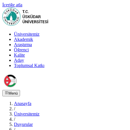
İçeriğe atla
Üniversitemiz
Akademik
Araştırma
Öğrenci
Kalite
Aday
Toplumsal Katkı
Menü
Anasayfa
/
Üniversitemiz
/
Duyurular
/