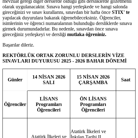
mevzuat gereği diğer derslerde olduğu gibi dersliklerde gözetmenli
olarak uygulanacaktır. Sınava hangi yerleşkede ve hangi salonda
gireceğinizi ve sınav kurallarını, sınavdan bir hafta önce
STIX' te
yapılacak duyurulara bakarak öğrenebileceksiniz. Öğrenciler,
isimlerinin ve öğrenci numaralarının bulunduğu dersliklerde sınava
girmek durumundadırlar. Bu nedenle, sınavdan önce sınava
gireceğiniz yerleşkeyi ve dersliği
mutlaka öğreniniz.
Başarılar dileriz.
REKTÖRLÜK ORTAK ZORUNLU DERSLERİN VİZE
SINAVLARI DUYURUSU 2025 - 2026 BAHAR DÖNEMİ
14 NİSAN 2026
15 NİSAN 2026
Günler
Saat
SALI
ÇARŞAMBA
LİSANS
ÖN LİSANS
Öğrenciler
Programları
Programları
Öğrencileri
Öğrencileri
Atatürk İlkeleri ve
Atatürk İlkeleri ve
İnkılap Tarihi II