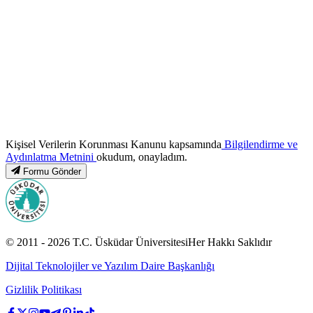
Kişisel Verilerin Korunması Kanunu kapsamında
Bilgilendirme ve
Aydınlatma Metnini
okudum, onayladım.
Formu Gönder
© 2011 -
2026
T.C.
Üsküdar Üniversitesi
Her Hakkı Saklıdır
Dijital Teknolojiler ve Yazılım Daire Başkanlığı
Gizlilik Politikası