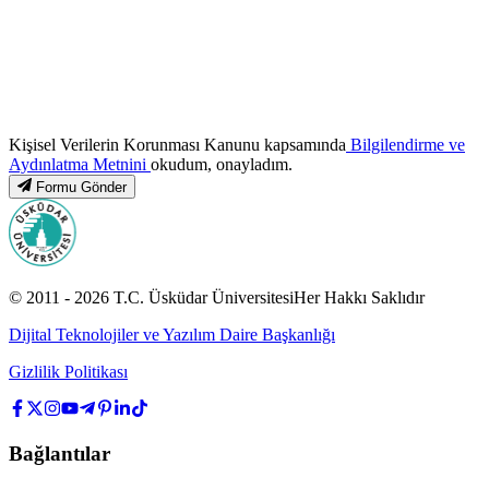
Kişisel Verilerin Korunması Kanunu kapsamında
Bilgilendirme ve
Aydınlatma Metnini
okudum, onayladım.
Formu Gönder
© 2011 -
2026
T.C.
Üsküdar Üniversitesi
Her Hakkı Saklıdır
Dijital Teknolojiler ve Yazılım Daire Başkanlığı
Gizlilik Politikası
Bağlantılar