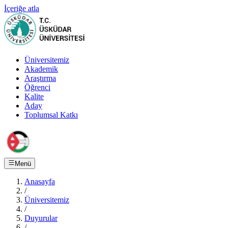
İçeriğe atla
Üniversitemiz
Akademik
Araştırma
Öğrenci
Kalite
Aday
Toplumsal Katkı
Menü
Anasayfa
/
Üniversitemiz
/
Duyurular
/