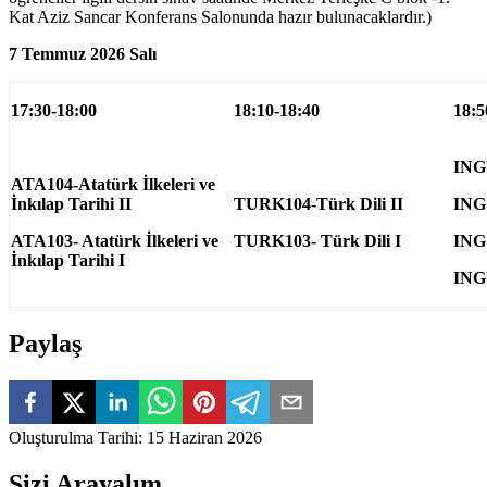
Kat Aziz Sancar Konferans Salonunda hazır bulunacaklardır.)
7 Temmuz 2026 Salı
17:30-18:00
18:10-18:40
18:5
INGU
ATA104-Atatürk İlkeleri ve
İnkılap Tarihi II
TURK104-Türk Dili II
ING1
ATA103- Atatürk İlkeleri ve
TURK103- Türk Dili I
ING1
İnkılap Tarihi I
INGU
Paylaş
Oluşturulma Tarihi
:
15 Haziran 2026
Sizi Arayalım