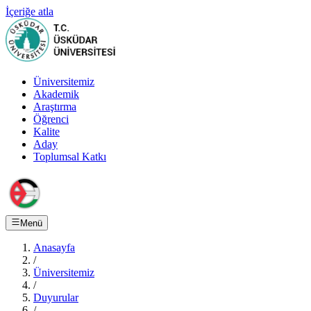
İçeriğe atla
Üniversitemiz
Akademik
Araştırma
Öğrenci
Kalite
Aday
Toplumsal Katkı
Menü
Anasayfa
/
Üniversitemiz
/
Duyurular
/