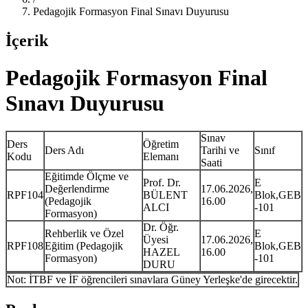
Pedagojik Formasyon Final Sınavı Duyurusu
İçerik
Pedagojik Formasyon Final
Sınavı Duyurusu
Sınav
Ders
Öğretim
Ders Adı
Tarihi ve
Sınıf
Kodu
Elemanı
Saati
Eğitimde Ölçme ve
Prof. Dr.
E
Değerlendirme
17.06.2026,
RPF104
BÜLENT
Blok,GEB
(Pedagojik
16.00
ALCI
-101
Formasyon)
Dr. Öğr.
Rehberlik ve Özel
E
Üyesi
17.06.2026,
RPF108
Eğitim (Pedagojik
Blok,GEB
HAZEL
16.00
Formasyon)
-101
DURU
Not: İTBF ve İF öğrencileri sınavlara Güney Yerleşke'de girecektir.