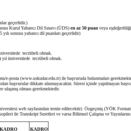
lar geçerlidir.)
arası Kurul Yabancı Dil Sınavı (ÜDS)
en az
50 puan
veya eşdeğerliliğ
ılı sonrası yabancı dil puanları geçerlidir)
niversitede tecrübeli olmak.
yıl üniversitede tecrübeli olmak.
ta/e-posta (www.uskudar.edu.tr) ile başvuruda bulunmaları gerekmektedi
apılan başvurular dikkate alınmayacaktır. Süresi içinde yapılmayan başvur
ze ulaşmış olması gerekmektedir.
niversitesi web sayfasından temin edilecektir) Özgeçmiş (YÖK Format
pileri ile Transkript Suretleri ve varsa Bilimsel Çalışma ve Yayınları
KADRO
KADRO