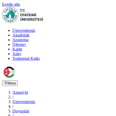
İçeriğe atla
Üniversitemiz
Akademik
Araştırma
Öğrenci
Kalite
Aday
Toplumsal Katkı
Menü
Anasayfa
/
Üniversitemiz
/
Duyurular
/