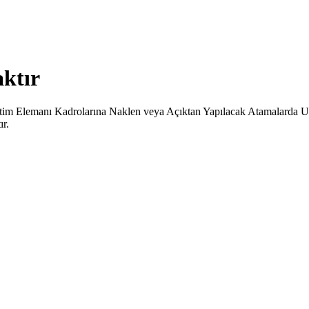
aktır
tim Elemanı Kadrolarına Naklen veya Açıktan Yapılacak Atamalarda Uyg
ır.