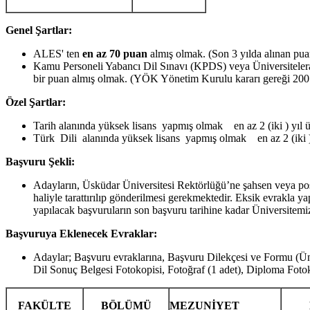
Genel Şartlar:
ALES' ten
en az
70
puan
almış olmak. (Son 3 yılda alınan puan
Kamu Personeli Yabancı Dil Sınavı (KPDS) veya Üniversiteler
bir puan almış olmak. (YÖK Yönetim Kurulu kararı gereği 2005 y
Özel Şartlar:
Tarih alanında yüksek lisans yapmış olmak en az 2 (iki ) yıl ü
Türk Dili alanında yüksek lisans yapmış olmak en az 2 (iki ) 
Başvuru Şekli:
Adayların, Üsküdar Üniversitesi Rektörlüğü’ne şahsen veya pos
haliyle tarattırılıp gönderilmesi gerekmektedir. Eksik evrakla y
yapılacak başvuruların son başvuru tarihine kadar Üniversitemi
Başvuruya Eklenecek Evraklar:
Adaylar; Başvuru evraklarına, Başvuru Dilekçesi ve Formu (Ü
Dil Sonuç Belgesi Fotokopisi, Fotoğraf (1 adet), Diploma Fotoko
FAKÜLTE
BÖLÜMÜ
MEZUNİYET