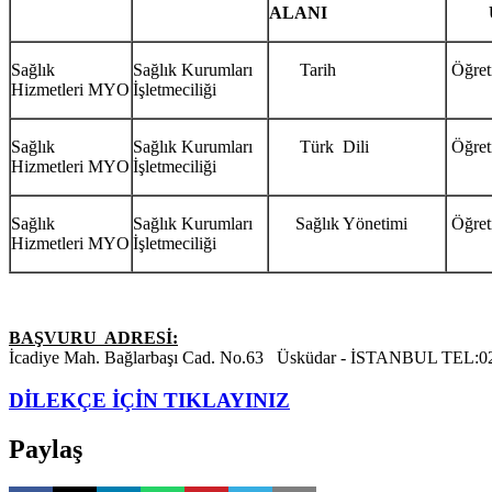
ALANI
Sağlık
Sağlık Kurumları
Tarih
Öğret
Hizmetleri MYO
İşletmeciliği
Sağlık
Sağlık Kurumları
Türk Dili
Öğret
Hizmetleri MYO
İşletmeciliği
Sağlık
Sağlık Kurumları
Sağlık Yönetimi
Öğret
Hizmetleri MYO
İşletmeciliği
BAŞVURU ADRESİ:
İcadiye Mah. Bağlarbaşı Cad. No.63 Üsküdar - İSTANBUL TEL:02
DİLEKÇE İÇİN TIKLAYINIZ
Paylaş