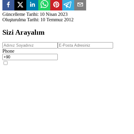
Güncelleme Tarihi
:
10 Nisan 2023
Oluşturulma Tarihi
:
10 Temmuz 2012
Sizi Arayalım
Phone